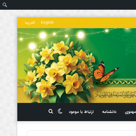
ج
English
العربیه
تغییر
جستجو
هدوی
دانشنامه
ارتباط با موعود
پوسته
برای