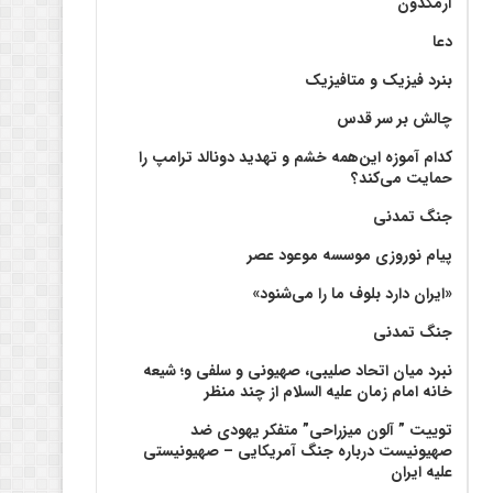
آرمگدون
دعا
بنرد فیزیک و متافیزیک
چالش بر سر قدس
کدام آموزه این‌همه خشم و تهدید دونالد ترامپ را
حمایت می‌کند؟
جنگ تمدنی
پیام نوروزی موسسه موعود عصر
«ایران دارد بلوف ما را می‌شنود»
جنگ تمدنی
نبرد میان اتحاد صلیبی، صهیونی و سلفی و؛ شیعه
خانه امام زمان علیه السلام از چند منظر
توییت ” آلون میزراحی” متفکر یهودی ضد
صهیونیست درباره جنگ آمریکایی – صهیونیستی
علیه ایران