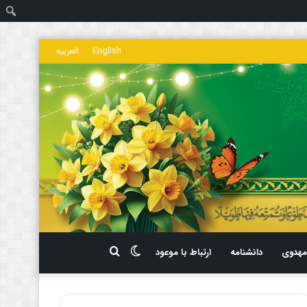
ج
English
العربیه
تغییر
جستجو
هدوی
دانشنامه
ارتباط با موعود
پوسته
برای