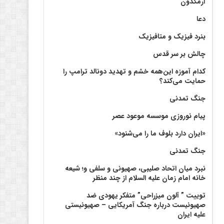
آرمگدون
دعا
بنرد فیزیک و متافیزیک
چالش بر سر قدس
کدام آموزه این‌همه خشم و تهدید دونالد ترامپ را
حمایت می‌کند؟
جنگ تمدنی
پیام نوروزی موسسه موعود عصر
«ایران دارد بلوف ما را می‌شنود»
جنگ تمدنی
نبرد میان اتحاد صلیبی، صهیونی و سلفی و؛ شیعه
خانه امام زمان علیه السلام از چند منظر
توییت ” آلون میزراحی” متفکر یهودی ضد
صهیونیست درباره جنگ آمریکایی – صهیونیستی
علیه ایران