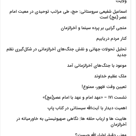
ولايت‏
اسماعیل شفیعی سروستانی: حج، طی مراتب توحیدی در معیت امام
عصر (عج) است
منجی گرایی بر پرده سینما و آخرالزمان
کنار مردم دریاییم
تحلیل تحولات جهانی و نقش جنگ‌های آخرالزمانی در شکل‌گیری نظم
جدید
موعود با جنگ‌های آخرالزمانی آمد
ملک عظیم خداوند
تعیین وقت ظهور، ممنوع!
نشست ۱۷۱ – «عهد امام و عهد با امام عصر(عج)»
اهمیت دیدار با آیت‌الله سیستانی در کتاب پاپ
هابیت ها و ارباب حلقه ها: نگاهی صهیونیستی به خاورمیانه در
آخرالزمان
معنی دقیق اولیاء الله چیست؟