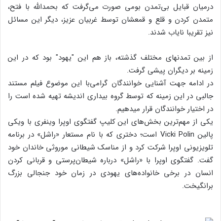
درمیان قبایل بی‌تمدن بومی صورت می‌گرفت که بحمدالله با فتح،
متمدن کردن و قلع و قمعشان توسط غربیان عزیز، دیگر این مسائل
نیز تقریبا نایاب شدند.
از بین تمدنهای مختلف گذشته، باز هم این "یهود" بود که در این
زمینه بر دیگران پیشی گرفت.
در ادامه جهت آشنایی خوانندگان گرامی‌با این موضوع فیلم مستند
جالبی در این زمینه که توسط گروه بیداری اندیشه تهیه شده است را
در اختیار خوانندگان قرار میدهیم.
یکی از مهم‌ترین بخش‌های این کلیپ گفتگوی اوپرا وینفری با ویکی
پالین Vicki Polin است؛ دختری که با نام مستعار «راشل» در برنامه
تلویزیونی اوپرا شرکت کرد و از مناسک شیطانی موروثی خاندان خود
گفت. گفتگوی اوپرا با «راشل» درباره شیطان‌پرستی و قربانی کردن
انسان در برخی خانواده‌های یهودی در زمان خود جنجالی بزرگ
برانگیخت.