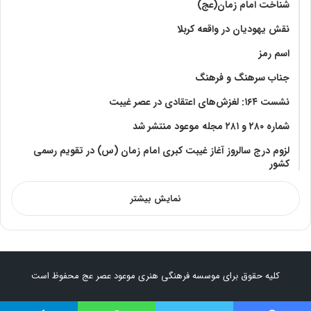
شناخت امام زمان(عج)
نقش یهودیان در واقعه کربلا
اسم رمز
جناب سرهنگ و فرهنگ
نشست ۱۶۴: لغزش‌های اعتقادی در عصر غیبت
شماره ۲۸۰ و ۲۸۱ مجله موعود منتشر شد
لزوم درج سالروز آغاز غیبت کبری امام زمان (س) در تقویم رسمی
کشور
نمایش بیشتر
کلیه حقوق برای موسسه فرهنگی هنری موعود عصر عج محفوظ است