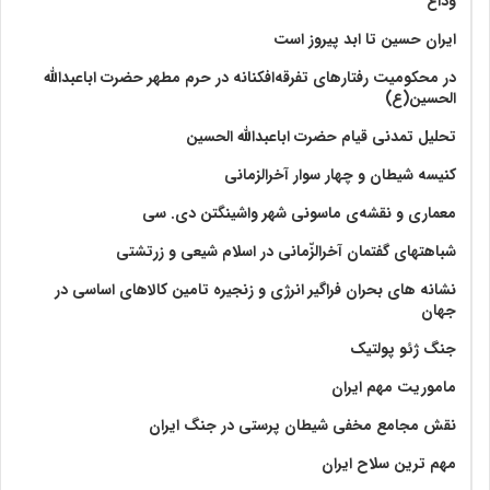
وداع
ایران حسین تا ابد پیروز است
در محکومیت رفتارهای تفرقه‌افکنانه در حرم مطهر حضرت اباعبدالله
الحسین(ع)
تحلیل تمدنی قیام حضرت اباعبدالله الحسین
کنیسه شیطان و چهار سوار آخرالزمانی
معماری و نقشه‌ی ماسونی شهر واشينگتن دی. سی
شباهتهای گفتمان آخر‌الزّمانی در اسلام شیعی و زرتشتی
نشانه های بحران فراگیر انرژی و زنجیره تامین کالاهای اساسی در
جهان
جنگ ژئو پولتیک
ماموریت مهم ایران
نقش مجامع مخفی شیطان پرستی در جنگ ایران
مهم ترین سلاح ایران