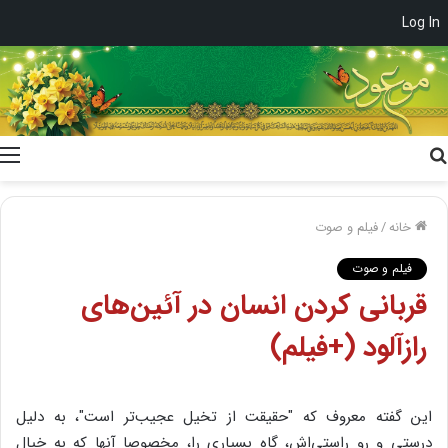
Log In
جستجو
برای
خانه
/
فیلم و صوت
فیلم و صوت
قربانی کردن انسان در آئین‌های
رازآلود (+فیلم)
این گفته معروف که "حقیقت از تخیل عجیب‌تر است"، به دلیل
درستی و رو راستی‌اش، گاه بسیاری را، مخصوصا آنها که به خیال