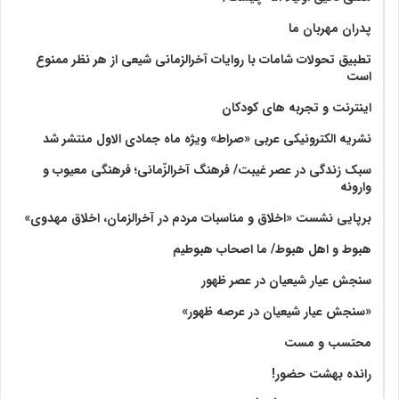
پدران مهربان ما
تطبیق تحولات شامات با روایات آخرالزمانی شیعی از هر نظر ممنوع
است
اینترنت و تجربه های کودکان
نشریه الکترونیکی عربی «صراط» ویژه ماه جمادی الاول منتشر شد
سبک زندگی در عصر غیبت/ فرهنگ آخرالزّمانی؛ فرهنگی معیوب و
وارونه
برپایی نشست «اخلاق و مناسبات مردم در آخرالزمان، اخلاق مهدوی»
هبوط و اهل هبوط/ ما اصحاب هبوطیم
سنجش عیار شیعیان در عصر ظهور
«سنجش عیار شیعیان در عرصه ظهور»
محتسب و مست
رانده بهشت‌ حضور!