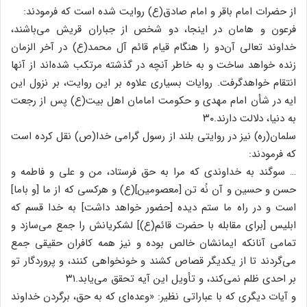
از حضرات امام باقر و امام صادق(ع) روایت شده است که فرمودند:
فرعون و هامان در اینجا، دو شخص از جباران قریش می‌باشند،
خداوند تعالی آن‌دو را هنگام قیام قائم آل محمد(ع) در آخر الزمان
زنده خواهد ساخت و به خاطر آنچه در گذشته مرتکب شده‌اند از آنها
انتقام خواهدگرفت. روایات بسیاری علاوه بر این روایت، بر نزول این
ایه در شأن امام مهدی و حکومت امامان اهل بیت(ع) پس از رجعت
به دنیا، دلالت دارند.۳۰
سلمان(ره) نیز در روایتی بلند از رسول گرامی خدا(ص) نقل کرده است
که فرمودند:
… سوگند به خداوندی که مرا به حق فرستاد، من و علی و فاطمه و
حسن و حسین و آن نُه تن [معصومین](ع) و هرکسی که از ما [و باما]
است و در راه ما ستم دیده [حضور خواهد داشت] به خدا قسم که
ابلیس [برای مقابله با حضرت قائم(ع)] لشکریانش را جمع می‌سازد و
تمامی آنانکه ایمانشان خالص بوده و نیز همه کافران حقیقی جمع
می‌گردند تا از یکدیگر قصاص کشند و خونخواهی کنند، و پروردگار تو
بر احدی ظلم نمی‌کند، و تأویل این آیه تحقق می‌یابد.۳۱
و آیات دیگری که با عباراتی نظیر: «وعده‌ای که به حق، برگردن خداوند