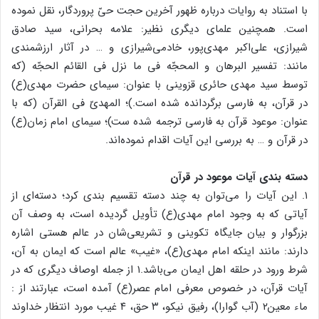
با استناد به روایات درباره ظهور آخرین حجت حیّ پروردگار، نقل نموده
است. همچنین علمای دیگری نظیر: علامه بحرانی، سید صادق
شیرازی، علی‌اکبر مهدی‌پور، خادمی‌شیرازی و … در آثار ارزشمندی
مانند: تفسیر البرهان و المحجّه فی ما نزل فی القائم الحجّه (که
توسط سید مهدی حائری قزوینی با عنوان: سیمای حضرت مهدی(ع)
در قرآن، به فارسی برگردانده شده است.)؛ المهدیّ فی القرآن (که با
عنوان: موعود قرآن به فارسی ترجمه شده ست)؛ سیمای امام زمان(ع)
در قرآن و … به بررسی این آیات اقدام نموده‌اند.
دسته بندی آیات موعود در قرآن
۱. این آیات را می‌توان به چند دسته تقسیم بندی کرد؛ دسته‌ای از
آیاتی که به وجود امام مهدی(ع) تأویل گردیده است، به وصف آن
بزرگوار و بیان جایگاه تکوینی و تشریعی‌شان در عالم هستی اشاره
دارند: مانند اینکه امام مهدی(ع)، «غیب» عالم است که ایمان به آن،
شرط ورود در حلقه اهل ایمان می‌باشد.۱ از جمله اوصاف دیگری که در
آیات قرآن، در خصوص معرفی امام عصر(ع) آمده است، عبارتند از :
ماء معین۲ (آب گوارا)، رفیق نیکو، ۳ حق، ۴ غیب مورد انتظار خداوند