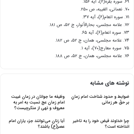
۶۹. سوره بقره(۲)، آیه ۱۵۶.
۷۰. نعمانی، الغیبه، ص ۲۵۰.
۷۱. سوره انعام(۶)، آیه ۳۷.
۷۲. علامه مجلسی، بحارالأنوار، ج ۵۲، ص ۱۸۱.
۷۳. سوره انعام(۶)، آیه ۶۵.
۷۴. علامه مجلسی، همان، ج ۵۲، ص ۱۸۲.
۷۵. سوره معارج(۷۰)، آیه ۱.
۷۶. علامه مجلسی، همان، ج ۵۲، ص ۱۸۸.
نوشته های مشابه
ضوابط و حدود شناخت امام زمانِ
وظیفه ما جوانان در زمان غیبت
بر حقّ هر زمانی
امام زمان عج نسبت به امر به
معروف و نهى از منکرچیست؟
چرا خداوند فیض خود را به تاخیر
آیا زنان می‌توانند جزء یاران امام
انداخته است؟
عصر(ع) باشند؟