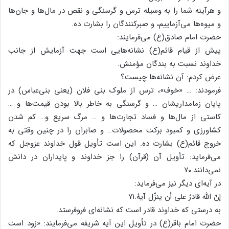
و هرآینه شما را به وسیله ترس و گرسنگی و نقص در مال‌ها و جان‌ها
و میوه‌ها می‌آزماییم، و صبرکنندگان را بشارت ده.
حضرت امام صادق(ع) می‌فرمایند:
پیش از قیام قائم(ع) نشانه‌هایی است جهت آزمایش از جانب
خداوند نسبت به بندگان مؤمنش.
عرض کردم: آن نشانه‌ها چیست؟
فرمودند: … «خوف»، ترس از ملوک بنی فلان (یعنی بنی‌عباس) در
پایان زمامداریشان … و گرسنگی به خاطر بالا بودن قیمت‌ها و …
کاستی از مال‌ها و فساد تجارت‌ها و … مرگ سریع و… کم شدن
کشاورزی و کمبود برکت محصولات… و صابران را در چنین وقتی به
خروج قائم(ع) بشارت ده. این است تأویل قول خداوند عزوجل که
می‌فرماید: تأویل آن (قرآن) را جز خداوند و پایداران در دانش
نمی‌دانند.۷۰
در آیه‌ای دیگر نیز می‌فرماید:
إنّ الله قادرٌ علی أن ینزّل آیهً.۷۱
به درستی که خداوند قادر است که نشانه‌ای فروفرستد.
حضرت امام باقر(ع) در تأویل این آیه شریفه می‌فرمایند: «زود است