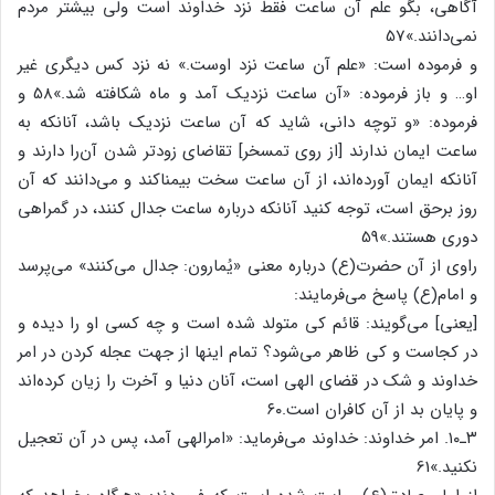
آگاهی، بگو علم آن ساعت فقط نزد خداوند است ولی بیشتر مردم
نمی‌دانند.»57
و فرموده است: «علم آن ساعت نزد اوست.» نه نزد کس دیگری غیر
او… و باز فرموده: «آن ساعت نزدیک آمد و ماه شکافته شد.»58 و
فرموده: «و توچه دانی، شاید که آن ساعت نزدیک باشد، آنانکه به
ساعت ایمان ندارند [از روی تمسخر] تقاضای زودتر شدن آن‌را دارند و
آنانکه ایمان آورده‌اند، از آن ساعت سخت بیمناکند و می‌دانند که آن
روز برحق است، توجه کنید آنانکه درباره ساعت جدال کنند، در گمراهی
دوری هستند.»59
راوی از آن حضرت(ع) درباره معنی «یُمارون: جدال می‌کنند» می‌پرسد
و امام(ع) پاسخ می‌فرمایند:
[یعنی] می‌گویند: قائم کی متولد شده است و چه کسی او را دیده و
در کجاست و کی ظاهر می‌شود؟ تمام اینها از جهت عجله کردن در امر
خداوند و شک در قضای الهی است، آنان دنیا و آخرت را زیان کرده‌اند
و پایان بد از آن کافران است.۶۰
۳ـ۱۰. امر خداوند: خداوند می‌فرماید: «امرالهی آمد، پس در آن تعجیل
نکنید.»61