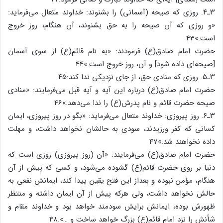
۳ـ۴. روزی که صیحه (آسمانی) را بشنوند: خداوند متعال می‌فرماید:
«و روزی که آن صیحه را به حق بشنوند، آن هنگام، روز خروج
است.»43
حضرت امام صادق(ع) فرمودند: «به نام قائم(ع) از سوی آسمان
[صیحه‌ای داده شود] و آن، روز خروج است.»44
۳ـ۵. روزی که منادی حق، از جای نزدیکی ندا کند:۴۵
حضرت امام صادق(ع) درباره این آیه و آیه قبل می‌فرمایند: «منادی
صیحه حضرت قائم و نام پدرش(ع) را ندا می‌دهد.»46
۳ـ۶. روز پیروزی: خداوند متعال می‌فرماید: «بگو در روز پیروزی، ایمان
کسانی که کفر ورزیدند، سودی به حالشان نخواهد داشت، و مهلت
داده نخواهند شد.»47
حضرت امام صادق(ع) می‌فرمایند: «آن (روز پیروزی) روزی است که
دنیا بر روی حضرت قائم(ع) گشوده می‌شود، و کسی که پیش از آن
هنگام، مؤمن نبوده و بعداز این فتح یقین پیدا کند، ایمانش نفعی به
حالش نخواهد داشت، ولی هرکه پیش از آن ایمان داشته و منتظر
ظهورش بوده، ایمانش برایش سودمند خواهد بود و خداوند مقام و
شأنش را نزد امام قائم(ع) بزرگ خواهد ساخت و …».48