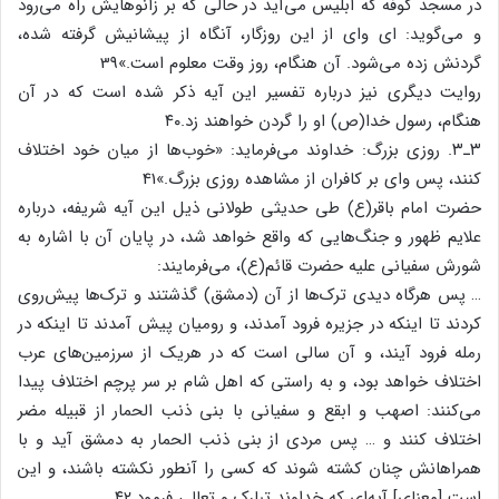
در مسجد کوفه که ابلیس می‌آید در حالی که بر زانوهایش راه می‌رود
و می‌گوید: ای وای از این روزگار، آنگاه از پیشانیش گرفته شده،
گردنش زده می‌شود. آن هنگام، روز وقت معلوم است.»39
روایت دیگری نیز درباره تفسیر این آیه ذکر شده است که در آن
هنگام، رسول خدا(ص) او را گردن خواهند زد.۴۰
۳ـ۳. روزی بزرگ: خداوند می‌فرماید: «خوب‌ها از میان خود اختلاف
کنند، پس وای بر کافران از مشاهده روزی بزرگ.»41
حضرت امام باقر(ع) طی حدیثی طولانی ذیل این آیه شریفه، درباره
علایم ظهور و جنگ‌هایی که واقع خواهد شد، در پایان آن با اشاره به
شورش سفیانی علیه حضرت قائم(ع)، می‌فرمایند:
… پس هرگاه دیدی ترک‌ها از آن (دمشق) گذشتند و تر‌ک‌ها پیش‌روی
کردند تا اینکه در جزیره فرود آمدند، و رومیان پیش آمدند تا اینکه در
رمله فرود آیند، و آن سالی است که در هریک از سرزمین‌های عرب
اختلاف خواهد بود، و به راستی که اهل شام بر سر پرچم اختلاف پیدا
می‌کنند: اصهب و ابقع و سفیانی با بنی ذنب الحمار از قبیله مضر
اختلاف کنند و … پس مردی از بنی ذنب الحمار به دمشق آید و با
همراهانش چنان کشته شوند که کسی را آنطور نکشته باشند، و این
است [معنای] آیه‌ای که خداوند تبارک و تعالی فرمود.۴۲