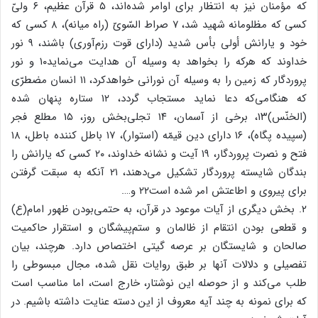
که مؤمنان نیز به انتظار برای اوامر شده‌اند، ۵ قرآن عظیم، ۶ ولیّ
کسی که مظلومانه شهید شد، ۷ صراط السّویّ (راه میانه)، ۸ کسی که
خود و یارانش أولی بأس شدید (دارای قوت رزم‌آوری) باشند، ۹ نور
خداوند که هرکه را بخواهد به وسیله آن هدایت می‌نماید۱۰ و نور
پروردگار که زمین را به وسیله آن نورانی خواهدکرد، ۱۱ انسان مضطرّی
که هنگامی‌که دعا نماید مستجاب گردد، ۱۲ ستاره پنهان شده
(الخنّس)۱۳، برخی از آسمان، ۱۴ تجلی‌بخش روز، ۱۵ مطلع فجر
(سپیده پگاه)، ۱۶ دارای دین قیمّه (استوار)، ۱۷ باطل کننده باطل، ۱۸
فتح و نصرت پروردگار، ۱۹ آیت و نشانه خداوند، ۲۰ کسی که یارانش را
بندگان شایسته پروردگار تشکیل می‌دهند، ۲۱ آنکه به سبقت گرفتن
برای پیروی و اطاعتش امر شده است۲۲ و….
۲. بخش دیگری از آیات موعود در قرآن، به حتمی‌بودن ظهور امام(ع)
و قطعی بودن انتقام از ظالمان و ستم‌پیشگان و استقرار حاکمیت
صالحان و شایستگان بر عرصه گیتی اختصاص دارد. هرچند، بیان
تفصیلی و دلالات آنها بر طبق روایات نقل شده، مجال مبسوطی را
طلب می‌کند و از حوصله این نوشتار، خارج است، اما مناسب است
که برای نمونه به چند آیه معروف از این دسته عنایت داشته باشیم. در