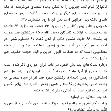
از امام صادق(ع) روایت شده است که فرمودند: «هرگاه بخواهد که
قائم(ع) قیام کند، جبرییل را به شکل پرنده سفیدی می‌فرستد، تا یک
پای بر خانه کعبه و پای دیگر بر بیت المقدس گذارد، سپس با صدای
بلندی بانگ زند: امرالهی آمد، پس آن را زود مشمارید».62
همچنین، «فرو بردن کافران در زمین»، ۶۳ «عقاب به مثل»، ۶۴ «اعاده
عذاب نسبت به ارتکاب کنندگان مجدد ظلم»، ۶۵ «برگشتن چند صورت
به پشت»، ۶۶ «فوت نشدن عذاب از اهل کفر»، ۶۷ «تسلیم شدن هر
آنکه و هر آنچه در آسمان‌ها و زمین هستند»، ۶۸ و … از جمله
مضامینی است که به هنگامه ظهور آخرین و قیام حجت حضرت حقّ
تأویل شده است.
درباره نشانه‌های پیدایش ظهور، در آیات قرآن، مواردی ذکر شده است
که به برخی از آنها مانند: صیحه آسمانی، فرو رفتن سپاه اهل کفر
(سفیانی) در زمین (بیداء)، برگشتن چهره چند نفر از سپاه سفیانی به
پشت ضمن بخش‌های گذشته و همین بخش، اشاره شد. برای تکمیل
این بحث، لازم است به آیاتی دیگر نیز اشاره کنیم.
خداوند متعال، می‌فرماید:
و لنبلونّکم بشیءٍ من الخوف و الجوع و نقص من الأموال و الأنفس و
الثّمرات و بشّر الصّابرین.۶۹