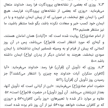
۳ـ۷. روزی که بعضی از نشانه‌های پروردگارت فرا رسد: خداوند متعال
می‌فرماید: «روزی که بعضی از نشانه‌های پروردگارت فرارسد، هیچ
کس را ایمان نفع نبخشد، در صورتی که از پیش ایمان نیاورده و یا در
ایمان خود کسب خیر و سعادت نکرده باشد، بگو شما منتظر باشید، ما
نیز منتظر هستیم.»49
از امام صادق(ع) روایت شده است که: «(آیات) همان امامان هستند،
و آیه‌ای که مورد انتظار است، قائم(ع) می‌باشد، پس در آن روز
کسانی که پیش از قیام او به وسیله شمشیر ایمان نداشته‌اند را ایمان
سودی نبخشد، هرچند به امامان دیگر از پدران او(ع) ایمان داشته
باشد.»50
۳ـ۸. روزی که تأویل آن (قرآن) فرا رسد: خداوند می‌فرماید: «آیا
[کافران منکران آیات خداوند چه چیزی را انتظار می‌کشند؟] جز
رسیدن روز تأویل آن [قرآن] را؟۵۱
حضرت امام صادق(ع) می‌فرمایند: «این از آیاتی است که تأویل آنها،
بعداز تنزیلشان می‌باشد. آن [روز تأویل] در حضرت قائم(ع) است».52
علاوه بر موارد ذکر شده با تعبیرهای: «روز یأس کافران»53 و «روزی
که بر کافران سخت خواهد بود»54 نیز از آن روز نام برده شده است.