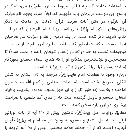
خواسته‌اند بدانند که چه آیاتی مربوط به آن امام(ع) می‌باشد؟ در
پاسخ این دوست عزیزمان باید بگوییم که، اولاً: صرف وجود نام مبارک
آن بزرگوار در متن آیات شریفه قرآن، دلالت بر امامت یا دیگر
ویژگی‌های والای امام(ع) نمی‌باشد، زیرا تمام نام‌هایی که در این
کتاب شریف ذکر شده است، در یک مرتبه از علو و منزلت قدر صاحبان
آنها نیست، بلکه همانطور که واقفید، دایره این نام‌ها از دورترین
موجودات نسبت به خدای تعالی (یعنی شیطان رانده و لعنت شده) تا
مقرب‌ترین و نزدیک‌ترین بندگان او را که همان اسماء حسنای پروردگار
(مانند: رسول گرامی‌اش(ص)) باشند، دربرگرفته است.
درباره وجود با عظمت امام غایب(ع)، هرچند به نام ایشان به شکل
لفظی تصریح نشده است، اما آیات مختلفی از کلام الله مجید حول
امامت و ولایت (به طور کلی) و نیز حول منجی موعود بشریت و قیام
ایشان، تفسیر و تأویل گردیده است که از میان آنها بعضی با صراحت
بیشتری در این باره سخن گفته است.
مطابق روایات اهل بیت(ع)، تاکنون بیش از ۱۴۰ آیه از ایات نورانی
قرآن، بنا به نقل تشیع و تسنن، به وجود شریف امام زمان(ع) تأویل
گردیده است، که از آن جمله، علامه مجلسی بیش از ۷۰ آیه کریمه را