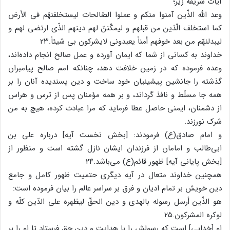
آیات شریفه زیر؛
وعد الله الذّین آمنوا منکم و عملوا الصّالحات لیستخلفنهّم فی الأرض
کما استخلف الّذین من قبلهم و لیمکّننّ لهم دینهم الذّی ارتضی لهم و
لیبدلنهّم من بعد خوفهم أمناً یعبدونی لایشرکون بی شیئاً.۲۳
خداوند به کسانی از شما که ایمان آورده و عمل صالح انجام داده‌اند،
وعده فرموده که در زمین خلافت دهد، چنانکه امم صالح پیامبران
گذشته را جانشین پیشینیان خود ساخت و دین پسندیده آنان را بر
همه جا مسلّط و نافذ گرداند، و بر همه مؤمنان پس از ترس و هراس
از دشمنان، ایمنی حاصل عطا فرماید که مرا عبادت کرده، هیچ به من
شرک نورزند.
و امام صادق(ع) فرمودند: [بخش نخست آیه] درباره علی بن
ابی‌طالب و امامان از فرزندان ایشان نازل گشته است و منظور از
[بخش پایانی آیه] ظهور قائم(ع) می‌باشد.۲۴
همچنین خداوند متعال در آیه دیگری حتمیت ظهور کامل و جامع
دین خویش بر تمام ادیان و فرق بر سراسر عالم را بیان فرموده است:
هو الذّین أرسل رسوله بالهدی و دین الحقّ لیظهره علی الدّین کلّه و
لوکره المشرکون.۲۵
او [خدایی] است که رسولش را با هدایت و دین حق فرستاد تا او را بر