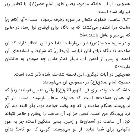
همچنین از آن حادثه موعود، یعنی ظهور امام عصر(ع)، با تعابیر زیر
نیز یاد شده است:
۳ـ۹. ساعت: خداوند متعال در سوره زخرف فرموده است: «آیا [کافران]
ساعت مرا انتظار می‌کشند که به ناگاه برای ایشان فرا رسد، در حالی
که بی‌خبر و غافل باشند.»55
و در سوره محمد(ص) نیز می‌فرماید: «آیا جز این انتظار دارند که آن
ساعت، به ناگاه برای آنان فرارسد [درحالی] که شرایط و نشانه‌های آن
آمده، و پس از آمدن آن، دیگر تذکر دادن چه سودی به حالشان
دارد.»56
همچنین در آیات دیگری، این لحظه شناخته شده ذکر شده است.
حضرت امام صادق(ع) در خصوص آن می‌فرمایند:
حاشا که خداوند، برای آن [ظهور قائم(ع)] وقتی تعیین فرماید؛ زیرا که
او همان «ساعت» است که خداوند متعال فرموده است: «از تو
می‌پرسند هنگام ساعت را که چه وقت خواهد بود، بگو البته علم آن
نزد پروردگار من است. کسی جز او، آن ساعت را روشن و ظاهر نتواند
کرد. آن ساعت در آسمان‌ها و زمین، بسی سنگین است؛ جز به طور
ناگهانی برای شما نیاید. از تو می‌پرسند، گویی که تو کاملاً بدان