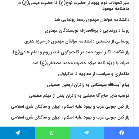
سیر تحولات قوم یهود از حضرت نوح(ع) تا حضرت عیسی(ع) در
ماهنامه موعود
دانشنامه مولفان مهدوی رسما رونمایی شد
رویداد رونمایی دایرةالمعارف نویسندگان مهدوی
رونمایی از نخستین دانشنامه مؤلفان مهدوی در حوزه هنری
راز شگفت‌انگیز سوره حمد در گفت‌وگوی قیصر روم و امام هادی(ع)
صراط با ویژه نامه میلاد حضرت محمد مصطفی(ع) آمد
ملکداری و سیاست از معاویه تا ماکیاولی
پیام آیت‌الله سیستانی به زائران اربعین حسینی
توصیه‌های حاج‌آقا مجتبی به زائران بنقل از میثم مطیعی
راز کین جویی غرب و یهود علیه اسلام ، ایران و ساکنان شرق اسلامی
راز کین جویی غرب و یهود علیه اسلام ، ایران و ساکنان شرق اسلامی
مثلث مقدس
ولايت‏
فیس بوک
توییتر
واتس آپ
تلگرام