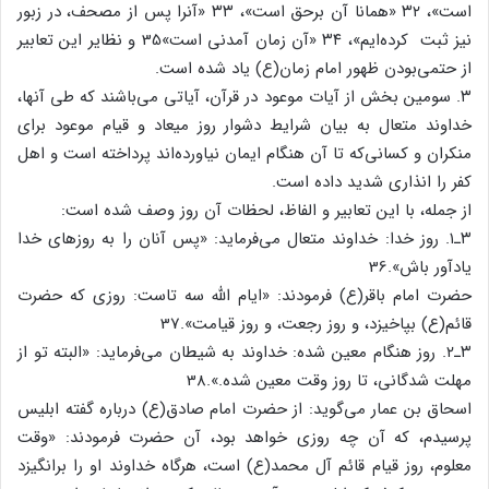
است»، ۳۲ «همانا آن برحق است»، ۳۳ «آنرا پس از مصحف، در زبور
نیز ثبت کرده‌ایم»، ۳۴ «آن زمان آمدنی است»35 و نظایر این تعابیر
از حتمی‌بودن ظهور امام زمان(ع) یاد شده است.
۳. سومین بخش از آیات موعود در قرآن، آیاتی می‌باشند که طی آنها،
خداوند متعال به بیان شرایط دشوار روز میعاد و قیام موعود برای
منکران و کسانی‌که تا آن هنگام ایمان نیاورده‌اند پرداخته است و اهل
کفر را انذاری شدید داده است.
از جمله، با این تعابیر و الفاظ، لحظات آن روز وصف شده است:
۳ـ۱. روز خدا: خداوند متعال می‌فرماید: «پس آنان را به روزهای خدا
یادآور باش».36
حضرت امام باقر(ع) فرمودند: «ایام الله سه تاست: روزی که حضرت
قائم(ع) بپاخیزد، و روز رجعت، و روز قیامت».37
۳ـ۲. روز هنگام معین شده: خداوند به شیطان می‌فرماید: «البته تو از
مهلت شدگانی، تا روز وقت معین شده.».38
اسحاق بن عمار می‌گوید: از حضرت امام صادق(ع) درباره گفته ابلیس
پرسیدم، که آن چه روزی خواهد بود، آن حضرت فرمودند: «وقت
معلوم، روز قیام قائم آل محمد(ع) است، هرگاه خداوند او را برانگیزد