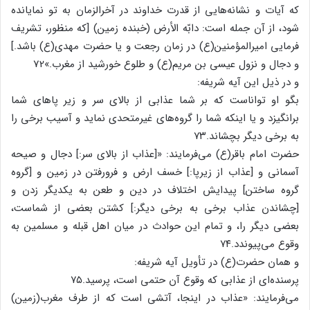
که آیات و نشانه‌هایی از قدرت خداوند در آخرالزمان به تو نمایانده
شود، از آن جمله است: دابّه الأرض (خبنده زمین) [که منظور، تشریف
فرمایی امیرالمؤمنین(ع) در زمان رجعت و یا حضرت مهدی(ع) باشد.]
و دجال و نزول عیسی بن مریم(ع) و طلوع خورشید از مغرب.»72
و در ذیل این آیه شریفه:
بگو او تواناست که بر شما عذابی از بالای سر و زیر پاهای شما
برانگیزد و یا اینکه شما را گروه‌های غیرمتحدی نماید و آسیب برخی را
به برخی دیگر بچشاند.۷۳
حضرت امام باقر(ع) می‌فرمایند: «[عذاب از بالای سر:] دجال و صیحه
آسمانی و [عذاب از زیرپا:] خسف ارض و فرورفتن در زمین و [گروه
گروه ساختن] پیدایش اختلاف در دین و طعن به یکدیگر زدن و
[چشاندن عذاب برخی به برخی دیگر:] کشتن بعضی از شماست،
بعضی دیگر را، و تمام این حوادث در میان اهل قبله و مسلمین به
وقوع می‌پیوندد.۷۴
و همان حضرت(ع) در تأویل آیه شریفه:
پرسنده‌ای از عذابی که وقوع آن حتمی است، پرسید.۷۵
می‌فرمایند: «عذاب در اینجا، آتشی است که از طرف مغرب(زمین)