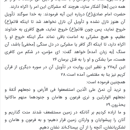
همه دین [ها] آشکار سازد، هرچند که مشرکان این امر را اکراه دارند.
حضرت امام صادق(ع) درباره این آیه فرمودند: به خدا سوگند تأویل
آن هنوز نازل نشده و تأویل آن نازل نخواهد شد تا اینکه قائم(ع)
خروج نماید، پس چون قائم(ع) خروج نماید، هیچ کافری به خداوند
عظیم، و هیچ مشرکی به امامت باقی نماند مگر اینکه خروج او را
اکراه دارد، تا اینکه اگر کافر یا مشرکی در دل سنگی [مخفی] باشد، آن
سنگ [به زبان آمده] خواهد گفت: ای مؤمن، در شکم من کافری
هست، مرا بشکن و او را به قتل برسان.۲۶
این آیه۲۷ و نظیر این روایت در تأویل آن در سوره دیگری از قرآن
کریم نیز بنا به مقتضی آمده است.۲۸
همچنین فرموده است:
و نرید أن نمنّ علی الّذین استضعفوا فی الأرض و نجعلهم أئمّهً و
نجعلهم الوارثین و نری فرعون و هامان و جنودهما منهم ماکانوا
یحذرون.۲۹
و ما اراده کردیم بر آنانکه در زمین مستضعف شدند منت گذاریم و
آنان را پیشوایان و وارثان زمین قرار دهیم؛ و به فرعون و هامان و
لشکریانشان، آنچه را از آن بیمناک‌اند نشان دهیم.