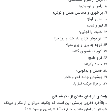
۸. یأس و نومیدی؛
۹. پر خوری و مجالس عیش و نوش؛
۱۰. ساز و آواز؛
۱۱. لهو و لعب؛
۱۲. خلوت با اجنّبی؛
۱۳. فراموش کردن یاد خدا و روز جزا
۱۴. توجه به زرق و برق دنیا؛
۱۵. کوچک شمردن گناه؛
۱۶. آز و طمع؛
۱۷. حسد وکینه؛
۱۸. فحش و بدگویی؛
۱۹. پوشیدن جامه فخر و فاخر؛
۲۰. بر فراز مرکب تیز پا.
راه‌های در امان ماندن از مکر شیطان
ـ بالأخره آخرین پرسش این است که چگونه می‌توان از مکر و نیرنگ
شیطان در امان ماند و مانع تسلّط شیاطین بر خود شد؟