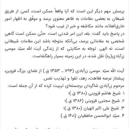
پرسش مهم دیگر این است که آیا واقعاً ممکن است، کسی از طریق
شیطان به بعضی مقامات به ظاهر معنوی برسد و موفّق به اظهار امور
خارق‌العادّه، مانند مکاشفه و خبر از غیب شود؟
در پاسخ باید گفت: بله، این امر شدنی است. حتّی ممکن است گاهی
شخصی به مقاماتی برسد، بی‌آنکه متوجّه باشد این مقامات شیطانی
است، نه الهی. توجّه به حکایتی که از زندگی آیت الله سیّد موسی
زرآبادی(ره) نقل شده، در این زمینه بسیار راهگشاست.
آیت الله سیّد موسی زرآبادی (۱۲۹۴ ـ ۱۳۵۳ ق.) از علمای بزرگ قزوین،
پیشتاز عرصه فقاهت، زهد، تقوا و تهذیب نفس.
مرحوم زرآبادی شاگردان برجسته‌ای تربیت کرده که از آن جمله است:
۱. شیخ هاشم قزوینی (۱۳۸۰ ق.)؛
۲. شیخ مجتبی قزوینی (۱۳۸۶ ق.)؛
۳. شیخ علی اکبر الهیان (۱۳۸۰ ق.)؛
۴. سیّد ابوالحسن حافظیان (۱۴۰۱ ق.).