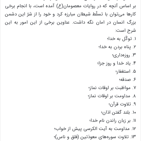
بر اساس آنچه که در روایات معصومان(ع) آمده است، با انجام برخی
کارها می‌توان با تسلّط شیطان مبارزه کرد و خود را از شرّ این دشمن
بزرگ انسان در امان نگه داشت. عناوین برخی از این امور به این
شرح است:
۱. توکّل به خدا؛
۲. پناه بردن به خدا؛
۳. روزه‌داری؛
۴. یاد خدا و روز جزا؛
۵. استغفار؛
۶. صدقه؛
۷. مواظبت بر اوقات نماز؛
۸. مداومت بر اوقات نماز؛
۹. تلاوت قرآن؛
۱۰. بلند گفتن اذان؛
۱۱. بر زبان راندن نام خدا؛
۱۲. مداومت به آیت الکرسی پیش از خواب؛
۱۳. تلاوت سوره‌های معوذتین (فلق و ناس)؛