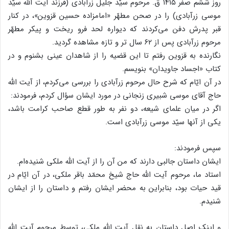
روز ششم صفر ۱۴۱۵ ق. مرحوم سیّد جلیل زرآبادی (فرزند آیت الله سیّد
موسی زرآبادی) را در صحن مطهّر «امامزاده حسین قزوین»، در کنار
قبر پدرش دفن می‌کردند که دیواره لحد فرو ریخت و پیکر مطهّر
مرحوم زرآبادی پس از ۶۲ سال تر و تازه مشاهده گردید.
نگارنده به قزوین رفتم تا این قضیه را از شاهدان عینی بشنوم و در
کتاب «اجساد جاویدان» بنویسم.
در آن ایّام که شرح حال مرحوم زرآبادی را بررسی می‌کردم، از آیت الله
حاج آقای موسی شبیری زنجانی در مورد ایشان سؤال کردم، فرمودند:
اگر در میان علمای شیعه، دو نفر به طور قطع صاحب کرامت باشد،
یکی از آنها سیّد موسی زرآبادی است.
سپس فرمودند:
ایشان داستان جالبی دارند که من آن را از آیت الله ملکی شنیده‌ام.
استاد ما، مرحوم آیت الله حاج شیخ محمّد باقر ملکی، در آن ایّام در
قید حیات بود، بنابراین به محضر ایشان رفتم و داستان را از ایشان
شنیدم.
و اینک اصل داستان به نقل آیت الله ملکی، توسط مرحوم آیت الله