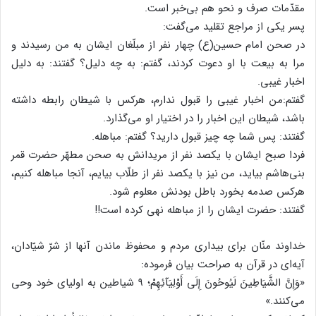
مقدّمات صرف و نحو هم بی‌خبر است.
پسر یکی از مراجع تقلید می‌گفت:
در صحن امام حسین(ع) چهار نفر از مبلّغان ایشان به من رسیدند و
مرا به بیعت با او دعوت کردند، گفتم: به چه دلیل؟ گفتند: به دلیل
اخبار غیبی.
گفتم:‌من اخبار غیبی را قبول ندارم، هرکس با شیطان رابطه داشته
باشد، شیطان این اخبار را در اختیار او می‌گذارد.
گفتند: پس شما چه چیز قبول دارید؟ گفتم: مباهله.
فردا صبح ایشان با یکصد نفر از مریدانش به صحن مطهّر حضرت قمر
بنی‌هاشم بیاید، من نیز با یکصد نفر از طلّاب بیایم، آنجا مباهله کنیم،
‌هرکس صدمه بخورد باطل بودنش معلوم شود.
گفتند: حضرت ایشان را از مباهله نهی کرده است!!
خداوند منّان برای بیداری مردم و محفوظ ماندن آنها از شرّ شیّادان،
آیه‌ای در قرآن به صراحت بیان فرموده:
«وَإِنَّ الشَّیَاطِینَ لَیُوحُونَ إِلَى أَوْلِیَآئِهِمْ؛ ۹ شیاطین به اولیای خود وحی
می‌کنند.»