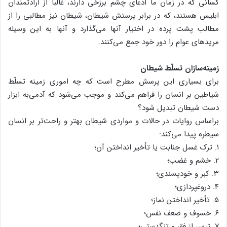
کسانی که در زمان ما ادّعای چشم برزخی دارند، غالباً از ارادتمندان
ابلیس هستند، که در برابر پرستش شیطان، شیطان نیز مطالبی را از
مطالب پشت پرده در اختیار آنها می‌گذارد و آنها به این وسیله
مریدهای عوام را دور خود جمع می‌کنند.
زمینه‌سازان تسلّط شیطان
برای بسیاری این پرسش مطرح است که چه اموری زمینه تسلّط
شیاطین بر انسان را فراهم می‌کند و موجب می‌شود که آدمی‌به ابزار
دست شیطان تبدیل شود؟
براساس روایات در حالات و مواردی شیطان بهتر و راحت‌تر بر انسان
سیطره پیدا می‌کند:
۱. ترک غسل جنابت یا تأخیر انداختن آن؛
۲. خشم و غضب؛
۳. کبر و خودپسندی؛
۴. دروغپردازی؛
۵. تأخیر انداختن نماز؛
۶. خسوف و ضعف نفس؛
۷. ترس از فقر و تنگدستی؛