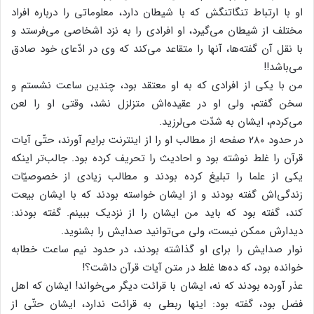
او با ارتباط تنگاتنگش که با شیطان دارد، معلوماتی را درباره افراد
مختلف از شیطان می‌گیرد، او افرادی را به نزد اشخاصی می‌فرستد و
با نقل آن گفته‌ها، آنها را متقاعد می‌کند که وی در ادّعای خود صادق
می‌باشد!!
من با یکی از افرادی که به او معتقد بود، چندین ساعت نشستم و
سخن گفتم، ولی او در عقیده‌اش متزلزل نشد، وقتی او را لعن
می‌کردم، ‌ایشان به شدّت می‌لرزید.
در حدود ۲۸۰ صفحه از مطالب او را از اینترنت برایم آورند، حتّی آیات
قرآن را غلط نوشته بود و احادیث را تحریف کرده بود. جالب‌تر اینکه
یکی از علما را تبلیغ کرده بودند و مطالب زیادی از خصوصیّات
زندگی‌اش گفته بودند و از ایشان خواسته بودند که با ایشان بیعت
کند، گفته بود که باید من ایشان را از نزدیک ببینم. گفته بودند:
دیدارش ممکن نیست، ولی می‌توانید صدایش را بشنوید.
نوار صدایش را برای او گذاشته بودند، در حدود نیم ساعت خطابه
خوانده بود، که ده‌ها غلط در متن آیات قرآن داشت؟!
عذر آورده بودند که نه، ایشان با قرائت دیگر می‌خواند! ایشان که اهل
فضل بود، گفته بود: اینها ربطی به قرائت ندارد، ایشان حتّی از