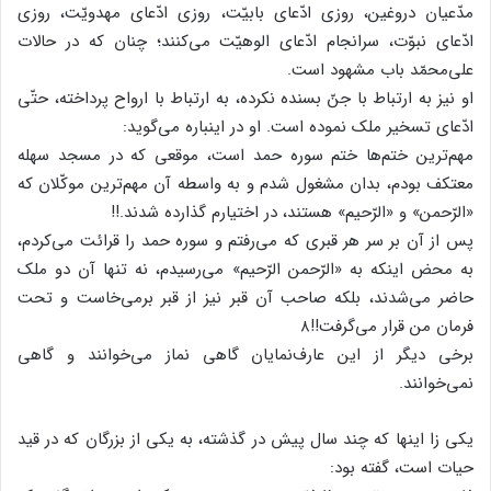
مدّعیان دروغین، روزی ادّعای بابیّت، روزی ادّعای مهدویّت، روزی
ادّعای نبوّت، سرانجام ادّعای الوهیّت می‌کنند؛ چنان که در حالات
علی‌محمّد باب مشهود است.
او نیز به ارتباط با جنّ بسنده نکرده، به ارتباط با ارواح پرداخته، حتّی
ادّعای تسخیر ملک نموده است. او در اینباره می‌گوید:
مهم‌ترین ختم‌ها ختم سوره حمد است، موقعی که در مسجد سهله
معتکف بودم، بدان مشغول شدم و به واسطه آن مهم‌ترین موکّلان که
«الرّحمن» و «الرّحیم» هستند، در اختیارم گذارده شدند.!!
پس از آن بر سر هر قبری که می‌رفتم و سوره حمد را قرائت می‌کردم،
به محض اینکه به «الرّحمن الرّحیم» می‌رسیدم، نه تنها آن دو ملک
حاضر می‌شدند، بلکه صاحب آن قبر نیز از قبر برمی‌خاست و تحت
فرمان من قرار می‌گرفت!!۸
برخی دیگر از این عارف‌نمایان گاهی نماز می‌خوانند و گاهی
نمی‌خوانند.
یکی زا اینها که چند سال پیش در گذشته، به یکی از بزرگان که در قید
حیات است، گفته بود: