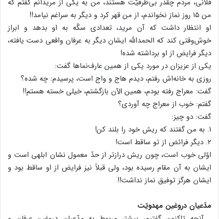
فلانی، مردم چقدر بی‌ظرفیّت هستند، من به یکی از مریدانم گفتم که
من ۱۵ روز نماز نخواندم، از من قهر کرد و دیگر به سراغم نیامد!!
او انتظار داشت که آن مرید، تعدادی سکّه به او بدهد و ابراز
خوش‌وقتی کند که الحمدالله ایشان دیگر به عرفان واقعی دست یافته،
دیگر فرایض از او برداشته شده!
یکی از عزیزان در مورد یکی از همین عارف‌نماها گفت:
روزی به خانه‌اش رفتم، دیدم هاج و واج است، پرسیدم: چه شده؟
گفت: معراج رفته بودم، همین الآن بازگشتم، خیلی خسته هستم!!
گفتم: خوب از معراج چه آوردی؟
گفت: دو چیز:
۱. به من گفتند که ریش خود را بلند کن!
۲. دیگر فرائض از تو ساقط است!
اوّلی خوب است، چون ریش درازتر از حدّ معمول نشان ابلهی است و
ایشان به آن مقام رسیده بود، ولی قبلاً نیز فرایض از او ساقط بود و
ایشان هرگز توفیق نماز نداشت!!
مدّعیان دروغین مهدویّت
ـ آنچه تاکنون گفتیم، بیشتر مربوط به مدّعیان دروغین عرفان و