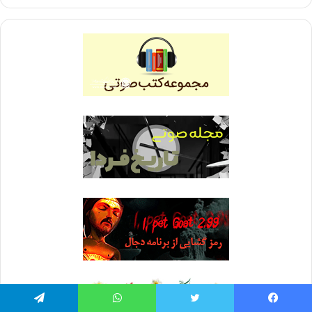
فیس بوک
توییتر
واتس آپ
تلگرام