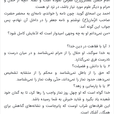
امام حسن عسکری(ع) معرفی نموده است و گفته: آنچه از حلال و
حرام و دیگر علوم مورد نیاز باشد، در نزد او هست.
احمد بن اسحاق گوید: چون نامه را خواندم، نامه‌ای به محضر حضرت
صاحب الزّمان(ع) نوشتم و نامه جعفر را در داخل آن نهادم، پس
جواب این گونه آمد:
«من نمی‌دانم او به چه وجهی امیدوار است که ادّعایش کامل شود؟
۱. آیا با فقاهت در دین خدا؟
به خدا سوگند، او حلال را از حرام نمی‌شناسد و در میان درست و
نادرست فرق نمی‌گذارد.
۲. یا با دانش و فضیلت؟
که حق را از باطل نمی‌شناسد و محکم را از متشابه تشخیص
نمی‌دهد، حدود نماز را نمی‌داند، حتّی وقت نماز را نمی‌شناسد.
۳. یا با پارسایی و زهد؟
خدا گواه است که او چهل روز نماز واجب را رها کرد، تا به گمان خود
شعبده یاد بگیرد و شاید خبرش به شما رسیده باشد.
این ظرف‌های شراب اوست که پابرجاست و نشانه‌های گناهش برای
همگان آشکار است.