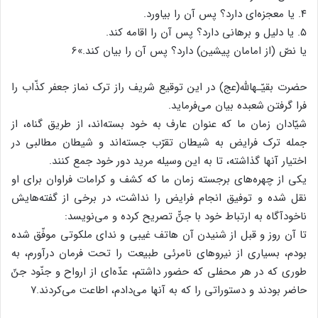
۴. یا معجزه‌ای دارد؟ پس آن را بیاورد.
۵. یا دلیل و برهانی دارد؟ پس آن را اقامه کند.
یا نصّ (از امامان پیشین) دارد؟ پس آن را بیان کند.»6
حضرت بقیّـهالله(عج) در این توقیع شریف راز ترک نماز جعفر کذّاب را
فرا گرفتن شعبده بیان می‌فرماید.
شیّادان زمان ما که عنوان عارف به خود بسته‌اند، از طریق گناه، از
جمله ترک فرایض به شیطان تقرّب جسته‌اند و شیطان مطالبی در
اختیار آنها گذاشته، تا به این وسیله مرید دور خود جمع کنند.
یکی از چهره‌های برجسته زمان ما که کشف و کرامات فراوان برای او
نقل شده و توفیق انجام فرایض را نداشت، در برخی از گفته‌هایش
ناخودآگاه به ارتباط خود با جنّّ تصریح کرده و می‌نویسد:
تا آن روز و قبل از شنیدن آن هاتف غیبی و ندای ملکوتی موفّق شده
بودم، بسیاری از نیروهای نامرئی طبیعت را تحت فرمان درآورم، به
طوری که در هر محفلی که حضور داشتم، عدّه‌ای از ارواح و جنّود جنّ
حاضر بودند و دستوراتی را که به آنها می‌دادم، اطاعت می‌کردند.۷