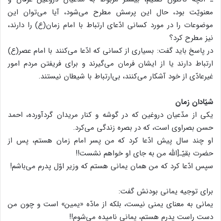
معنویّت بود، حال این پرسش مطرح می‌شود، آیا می‌توان این
موضوعات را در مورد کسانی ادّعای ارتباط با امام زمان(ع) را دارند،
نیز مطرح کرد؟
در پاسخ باید گفت: بسیاری از کسانی که ادّعا می‌کنند با امام عصر(ع)
ارتباط دارند یا از ایشان فرمان می‌گیرند و برای فریفتن مردم امور
غیرعادّی از خود آشکار می‌کنند، بی‌ارتباط با شیطان نیستند.
شیّادان زمان
یکی از مدّعیان دروغین که در گوشه و کنار مریدان گردآورده، احمد
حسن بصراوی است، که در بصره زندگی می‌کرد.
او چند سال پیش ادّعا کرد که من پسر امام زمان هستم، پس از
حضرت بقیّـ[‌الله من به جای او خواهم نشست!!
سپس ادّعا کرد که من همان یمانی هستم که وزیر اوّل پدرم می‌باشم!
برای توجیه یمانی بودنش گفت:
یمانی به معنای یمنی نیست، بلکه از مادّه «یمین» است و چون من
دست راست پدرم هستم، یمانی نامیده می‌شوم!!