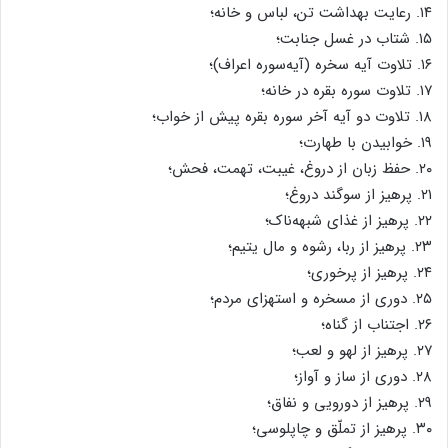
۱۴. رعایت بهداشت تن، لباس و خانه؛
۱۵. شتاب در غسل جنابت؛
۱۶. تلاوت آیه سخره (آیه‌سوره اعراف)؛
۱۷. تلاوت سوره بقره در خانه؛
۱۸. تلاوت دو آیه آخر سوره بقره پیش از خواب؛
۱۹. خوابیدن با طهارت؛
۲۰. حفظ زبان از دروغ، غیبت، تهمت، فحش؛
۲۱. پرهیز از سوگند دروغ؛
۲۲. پرهیز از غذای شبهه‌ناک؛
۲۳. پرهیز از ربا، رشوه و مال یتیم؛
۲۴. پرهیز از پرخوری؛
۲۵. دوری از مسخره و استهزای مردم؛
۲۶. اجتناب از گناه؛
۲۷. پرهیز از لهو و لعب؛
۲۸. دوری از ساز و آواز؛
۲۹. پرهیز از دورویی و نفاق؛
۳۰. پرهیز از تملّق و چاپلوسی؛