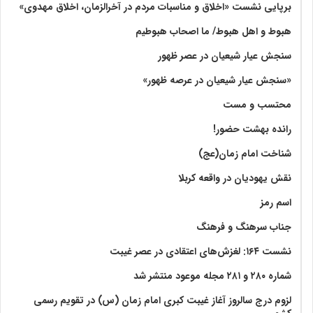
برپایی نشست «اخلاق و مناسبات مردم در آخرالزمان، اخلاق مهدوی»
هبوط و اهل هبوط/ ما اصحاب هبوطیم
سنجش عیار شیعیان در عصر ظهور
«سنجش عیار شیعیان در عرصه ظهور»
محتسب و مست
رانده بهشت‌ حضور!
شناخت امام زمان(عج)
نقش یهودیان در واقعه کربلا
اسم رمز
جناب سرهنگ و فرهنگ
نشست ۱۶۴: لغزش‌های اعتقادی در عصر غیبت
شماره ۲۸۰ و ۲۸۱ مجله موعود منتشر شد
لزوم درج سالروز آغاز غیبت کبری امام زمان (س) در تقویم رسمی