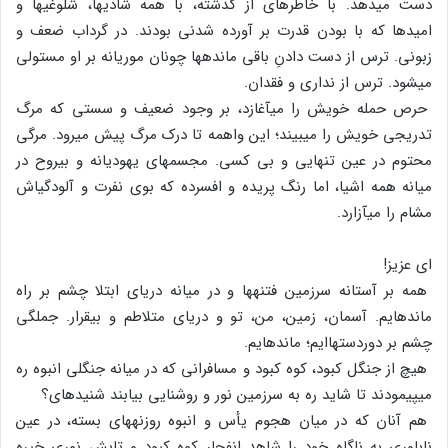
دست می‏دهد. با خاطره‏ای از گذشته، با همه شادی‏ها، شلوغی‏ها و
امیدها که با بودن قدرت بر آورده شدنی بودند. در گرداب ضعف و
زبونی. ترس از دست دادنِ باقی مانده‏ها چونان موریانه بر او مستولی
می‏شود. ترس از نداری و فقدان.
حرص حمله خویش را می‏آغازد، بر وجود ضعیف و سستی که مرگ
تدریجی خویش را می‏بیند؛ این واهمه تا درک مرگ پیش می‏رود. مرگی
محتوم در عین تنهایی و بی کسی. مجسمه‏ای یهودیانه و بی‏روح در
میانه همه اشیا، اما رنگ پریده و افسرده که بوی نفرت و آلودگی‏اش
مشام را می‏آزارد.
ای عزیز!
همه بر آستانه سرزمین فتنه‏ها و در میانه دریای ابتلا چشم بر راه
مانده‏ایم. آسمان، زمین، من، تو و دریای متلاطم و بی‏قرار. جملگی
چشم بر دوردست‏هاایم؛ مانده‏ایم.
هیچ از جنگل کبود، کوه کبود و مسافرانی که در میانه جنگلی انبوه ره
می‏پیمودند تا شاید ره به سرزمین نور و روشنایی بیابند شنیده‏ای؟
هم آنان که در میان هجوم یأس و انبوه روزنه‏های بسته، در عین
ناباوری به ناگاه خود را شاهد انفجار کوه کبود و تابش نوری خیره