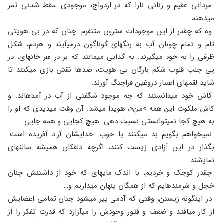
مردانی عقیم و زنانی نازا که در ازدواج، موجودی سقط شدنی ثمر
می‏دهند.
وه که چقدر از این موجودات سترون متنفرم. چنان که در بی هویتی
تام و تمام چونان آب به رنگ‏های گوناگون درمی‏آیند و هردم، شکل
ظرفی را به خود می‏گیرند. به گدایی می‏مانند که بر در هر خانه‏ای، در
پی جلب قلوب شکم بارگان بی هویت، صدها نقش بازی می‏کنند تا
شاید لقمه‏ای اعتبار دروغین فراچنگ آورند.
کاش خود می‏دانستند که چه موجود شگفتی از آب در آمده‏اند. و
کاش ملکوت این همه »من«، هویدا می‏شد. آن وقت می‏دیدی که او را
به هیچ کجا نمی‏توانستی نسبت دهی. هیچ کجایی و همه جایی.
نمی‏خواهم بگویم بد می‏کنند یا خوب. خدایشان آزاد آفریده است.
بگذار در این آزادی زیست کنند، اگرچه دلقکان همیشه سالن‏های
نمایشند.
چقدر کوچک و خردیم، با اندک مایه‏ای که خود از داشتنش چنان
خجل و شرمنده‏ایم که از همگان پنهان می‏داریم و…
در این‏گونه زیستن، وقتی که آدمی پیر می‏شود چنان تمامی اعضایش
از کار می‏افتد و ضعف و فتور وجودش را می‏آزارد که قدرت تفکر را از