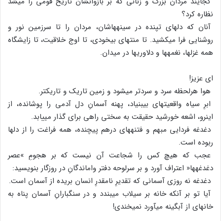
کجایند مردان بزرگ و زنانی که بر بازوانشان تاریخ قومی را می‏شد
نظاره کرد؟
آنان که دلهای تپنده در سینه‏هاشان، مردان را تا سرزمین نور و
روشنایی فرا می‏کشید. تا منتهای بی‏خودی، تا اوج خلاقیت، تا زایشگاه
همه غزلها، نغمه‏ها و دلاوریها در میدان.
ای عزیز!
هوا هرلحظه سرد و سردتر می‏شود و زمین تاریک و تاریکتر.
ابرِ سیاه واقعیت‏های بی‏بنیاد، پهنه آسمانِ دل آدمی را پوشانده، از
این‏رو، اشعه خورشید حقیقت به سختی راهی برای گذار می‏یابد.
دغدغه فردایی مبهم و فتنه‏های درهم پیچنده، همه فراغت را از دلها
ربوده است.
عجب که هیچ کس را شجاعت آن نیست که بر هجومِ »عصر
دغدغه‏ها« اعتراف آورد و بر سرلوحه دفتر واماندگانِ در روزگار بنویسید:
دغدغه نه روزی آسمانی که تقدیرِ نامقدرِ انسان بریده از آسمان است.
آیا تو بر آنکه خانه بر سیلاب می‏بندد و در سنگبارانِ آسمان پناه به
خانه‏ای از آبگینه می‏آورد نمی‏خندی!