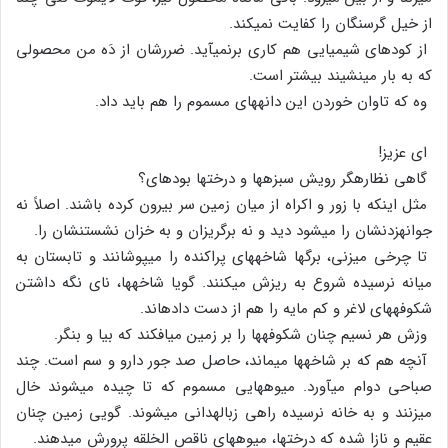
از خیل گرسنگان را کفایت نمی‏کند.
از کودهای شیمیایی هم کاری برنمی‏آید. ضررشان از دَه من محصولی
که به بار می‏نشیند بیشتر است.
وه که تاوان خوردن این دانه‏های مسموم را هم باید داد.
ای عزیز!
گاهی نظاره‏گر رویش سبزه‏ها و درخت‏ها بوده‏ای؟
مثل این‏که با زور و اکراه از میان زمین سر بیرون کرده باشند. اصلاً نه
جوانه‏زدنشان را می‏شود دید و نه برگ‏ریزان و به خزان نشستنشان را.
تا چرخی می‏زنی، برگها شاخه‏های پراکنده را می‏پوشانند و تابستان به
میانه نرسیده شروع به ریزش می‏کنند. گویا شاخه‏ها، نای نگه داشتن
شکوفه‏های لاغر و کم مایه را هم از دست داده‏اند.
وزش هر نسیم چنان شکوفه‏ها را بر زمین می‏افکند که بیا و بنگر.
آنچه هم که بر شاخه‏ها می‏ماند، حاصل صد جور دارو و سم است. چند
صباحی دوام می‏آورد. میوه‏هایی مسموم که تا چیده می‏شوند خال
می‏زنند و به خانه نرسیده راهی زباله‏دانی می‏شوند. گویی زمین چنان
عقیم و نازا شده که درختها، میوه‏های ناقص الخلقه پرورش می‏دهند.