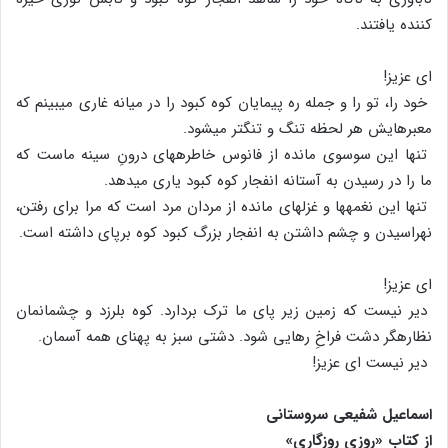
کننده یافتند.
ای عزیز!
خود را، تو را و جمله ره پیمایان کوه کبود را در میانه غاری می‏بینم که
معبرهایش هر لحظه تنگ و تنگ‏تر می‏شود.
تنها این سوسوی مانده از فانوس خاطره‏های درونِ سینه ماست که
ما را در رسیدن به آستانه انفجار کوه کبود یاری می‏دهد.
تنها این نغمه‏ها و غزلهای مانده از مردان مرد است که مرا برای رفتن،
نهراسیدن و چشم داشتن به انفجار بزرگ کبود کوه برپای داشته است.
ای عزیز!
دیر نیست که زمین زیر پای ما ترک بردارد. کوه بلرزد و چشمانمان
نظاره‏گر دشت فراخِ رهایی شود. دشتی سبز به پهنای همه آسمان.
دیر نیست ای عزیز!
اسماعیل شفیعی سروستانی
از کتاب «روزی روزگاری»