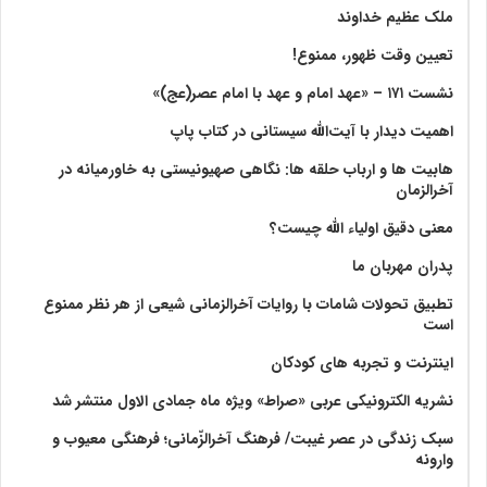
ملک عظیم خداوند
تعیین وقت ظهور، ممنوع!
نشست ۱۷۱ – «عهد امام و عهد با امام عصر(عج)»
اهمیت دیدار با آیت‌الله سیستانی در کتاب پاپ
هابیت ها و ارباب حلقه ها: نگاهی صهیونیستی به خاورمیانه در
آخرالزمان
معنی دقیق اولیاء الله چیست؟
پدران مهربان ما
تطبیق تحولات شامات با روایات آخرالزمانی شیعی از هر نظر ممنوع
است
اینترنت و تجربه های کودکان
نشریه الکترونیکی عربی «صراط» ویژه ماه جمادی الاول منتشر شد
سبک زندگی در عصر غیبت/ فرهنگ آخرالزّمانی؛ فرهنگی معیوب و
وارونه