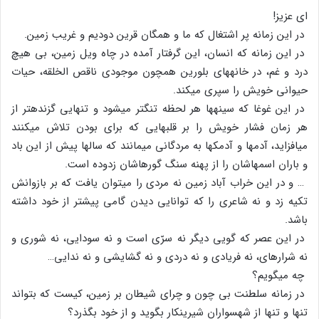
ای عزیز!
در این زمانه پر اشتغال که ما و همگان قرین دودیم و غریب زمین.
در این زمانه که انسان، این گرفتار آمده در چاه ویل زمین، بی هیچ
درد و غم، در خانه‏های بلورین همچون موجودی ناقص الخلقه، حیات
حیوانی خویش را سپری می‏کند.
در این غوغا که سینه‏ها هر لحظه تنگ‏تر می‏شود و تنهایی گزنده‏تر از
هر زمان فشار خویش را بر قلبهایی که برای بودن تلاش می‏کنند
می‏افزاید، آدمها و آدمکها به مردگانی می‏مانند که سال‏ها پیش از این باد
و باران اسمهاشان را از پهنه سنگ گورهاشان زدوده است.
… و در این خراب آباد زمین نه مردی را می‏توان یافت که بر بازوانش
تکیه زد و نه شاعری را که توانایی دیدن گامی پیش‏تر از خود داشته
باشد.
در این عصر که گویی دیگر نه سرّی است و نه سودایی، نه شوری و
نه شراره‏ای، نه فریادی و نه دردی و نه گشایشی و نه ندایی…
چه می‏گویم؟
در زمانه سلطنت بی چون و چرای شیطان بر زمین، کیست که بتواند
تنها و تنها از شهسواران شیرین‏کار بگوید و از خود بگذرد؟