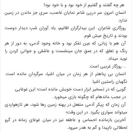
هر چه گفتند و گفتیم از خود بود و با خود بود!
انسانِ امروز، سر درپی شاعر نمایان غاصب، سری جز ماندن در زمین
ندارد.
روزگاری شاعران. این بیدارگران اقالیم، یاد آوران شبِ دیدار دوست
بودند و تاریخِ عیش قوم.
آن هم با زبانی که عین تفکر بود و خانه وجود آدمی، به دور از هر
رنگ و تعلق که در عمقِ جان می‏نشست و عاشقی و جوانی کردن را
نوید می‏داد.
… روزگار غریبی است.
انسان بی پناه‏تر از هر زمان در میان اشیا، سرگردان مانده است.
نگهبان راستین اشیا.
گویی که در تسخیر ابزارِ دست خویش مانده است؛ این غوغایی.
در عجب مانده‏ام که چگونه بازی می‏خورد.
آن زمان که پیکرِ آدمی منفعل در پهنه زمین رها شود، هر تازه‏واردی
می‏تواند سواری بگیرد. در این وقت؛
آخرین بازمانده احساس و عاطفه نیز در میان غوغای زمانه در گرو
لحظاتی ناپیدا و گم به هدر می‏رود.