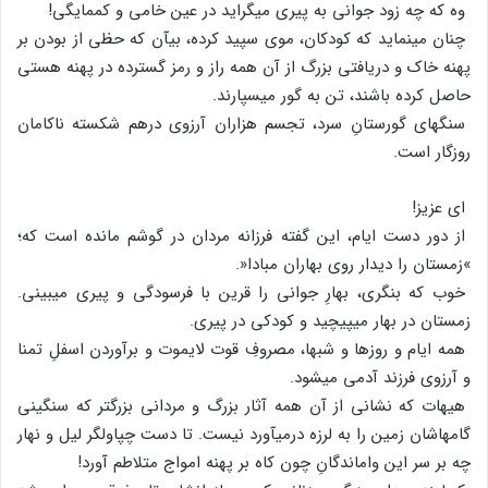
وه که چه زود جوانی به پیری می‏گراید در عین خامی و کم‏مایگی!
چنان می‏نماید که کودکان، موی سپید کرده، بی‏آن که حظی از بودن بر
پهنه خاک و دریافتی بزرگ از آن همه راز و رمز گسترده در پهنه هستی
حاصل کرده باشند، تن به گور می‏سپارند.
سنگهای گورستانِ سرد، تجسم هزاران آرزوی درهم شکسته ناکامان
روزگار است.
ای عزیز!
از دور دست ایام، این گفته فرزانه مردان در گوشم مانده است که؛
»زمستان را دیدار روی بهاران مبادا«.
خوب که بنگری، بهارِ جوانی را قرین با فرسودگی و پیری می‏بینی.
زمستان در بهار می‏پیچید و کودکی در پیری.
همه ایام و روزها و شب‏ها، مصروفِ قوت لایموت و برآوردن اسفلِ تمنا
و آرزوی فرزند آدمی می‏شود.
هیهات که نشانی از آن همه آثار بزرگ و مردانی بزرگتر که سنگینی
گامهاشان زمین را به لرزه درمی‏آورد نیست. تا دست چپاولگر لیل و نهار
چه بر سر این واماندگانِ چون کاه بر پهنه امواج متلاطم آورد!