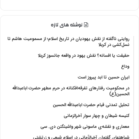
نوشته های تازه
روایتی ناگفته از نقش یهودیان در تاریخ اسلام؛ از مسمومیت هاشم تا
نسل‌کشی در کربلا
حقیقت یا افسانه؟‌ نقش یهود در واقعه جانسوز کربلا
وداع
ایران حسین تا ابد پیروز است
در محکومیت رفتارهای تفرقه‌افکنانه در حرم مطهر حضرت اباعبدالله
الحسین(ع)
تحلیل تمدنی قیام حضرت اباعبدالله الحسین
کنیسه شیطان و چهار سوار آخرالزمانی
معماری و نقشه‌ی ماسونی شهر واشينگتن دی. سی
شباهتهای گفتمان آخر‌الزّمانی در اسلام شیعی و زرتشتی