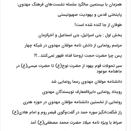
همزمان با بیستمین سالگرد سلسله نشست‌های فرهنگ مهدوی:‌
پایتختی قدس و یهودیت صهیونیستی
طوفان از جا کنده شده است!
بخش اول : بنی اسرائیل، بنی اسماعیل و آخرالزمان
مراسم رونمایی از دانش نامه مولفان مهدوی در شبکه چهار
پس چرا حضرت حجت اروحنا فداه ظهور نمی‌کنند…؟!
سیر تحولات قوم یهود از حضرت نوح(ع) تا حضرت عیسی(ع) در
ماهنامه موعود
دانشنامه مولفان مهدوی رسما رونمایی شد
رویداد رونمایی دایرةالمعارف نویسندگان مهدوی
رونمایی از نخستین دانشنامه مؤلفان مهدوی در حوزه هنری
راز شگفت‌انگیز سوره حمد در گفت‌وگوی قیصر روم و امام هادی(ع)
صراط با ویژه نامه میلاد حضرت محمد مصطفی(ع) آمد