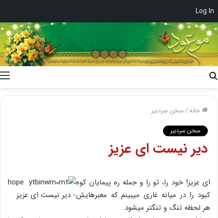
Log In
جستجو
برای
خانه
/
سخن سردبیر
سخن سردبیر
دیر نیست ای عزیز
ای عزیز! خود را، تو را و جمله ره پیمایان کوه
کبود را در میانه غاری می‏بینم که معبرهایش
هر لحظه تنگ و تنگ‏تر می‏شود.