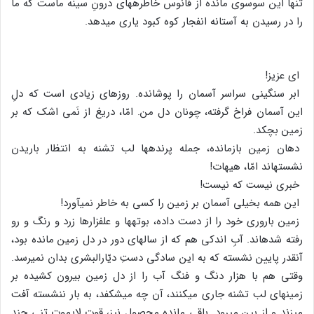
تنها این سوسوی مانده از فانوس خاطره‏های درونِ سینه ماست که ما
را در رسیدن به آستانه انفجار کوه کبود یاری می‏دهد.
ای عزیز!
ابر سنگینی سراسر آسمان را پوشانده. روزهای زیادی است که دلِ
این آسمان فراخ گرفته، چونان دل من. امّا، دریغ از نَمی اشک که بر
زمین بچکد.
دهان زمین بازمانده، جمله پرنده‏ها لب تشنه به انتظار باریدن
نشسته‏اند امّا، هیهات!
خبری نیست که نیست!
این همه بخیلی آسمان بر زمین را کسی به خاطر نمی‏آورد!
زمین باروری خود را از دست داده، بوته‏ها و علف‏زارها زرد و رنگ و رو
رفته شده‏اند. آبِ اندکی هم که از سال‏های دور در دل زمین مانده بود،
آنقدر پایین نشسته که به این سادگی دستِ دیّارالبشری بدان نمی‏رسد.
وقتی هم با هزار دنگ و فنگ آب را از دل زمین بیرون کشیده بر
زمین‏های لب تشنه جاری می‏کنند، آن چه می‏شکفد، به بار ننشسته آفت
می‏زند و از بین می‏رود. باقی مانده محصول نیز، قوت لایموت تنی چند