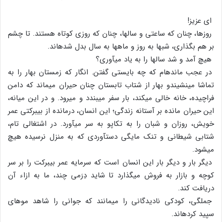
ای عزیز!
روزها، چنان که ساعتی و سال‏ها، چنان که روزی کوتاه هستند. تا چشم
بر هم بگذاری، شبها به روز و ماهها به سال بدل شده‏اند.
هیچ آمد و شد سال‏ها را به یاد می‏آوری؟
در عجب مانده‏ام که چه بایستی گفتن. انگار که زمستان بهار را به
تماشا می‏نشیندو بهار از شتاب تابستان چنان حیران می‏ماند که دامن
فراچیده، خانه خالی می‏کند، بار سفر می‏بندد و می‏رود. و در این میانه،
این حیران مانده بر آستانه زندگی؛ این انسان، درمانده از بی‏برکتی عمر
خویش، روزان و شبان را به تکاپو به سر می‏آورد. در اشتغالی تام،
شتابی شیطانی و تنک مایگی دست‏آوردی که به منزل نرسیده هیچ
می‏شود.
دیگر بار و دیگر بار این انسان است که سرمایه عمر بی‏برکت را بر سر
کوچه و بازار به فروش می‏گذارد تا شاید دِرَمی چند، ما به ازاء آن
دریافت کند.
جملگی، کودکی نادیدگانی را می‏مانند که جوانی را شاهد موهای
سپید کرده‏اند.