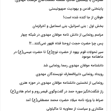
پایتختی قدس و یهودیت صهیونیستی
طوفان از جا کنده شده است!
بخش اول : بنی اسرائیل، بنی اسماعیل و آخرالزمان
مراسم رونمایی از دانش نامه مولفان مهدوی در شبکه چهار
پس چرا حضرت حجت اروحنا فداه ظهور نمی‌کنند…؟!
سیر تحولات قوم یهود از حضرت نوح(ع) تا حضرت عیسی(ع) در
ماهنامه موعود
دانشنامه مولفان مهدوی رسما رونمایی شد
رویداد رونمایی دایرةالمعارف نویسندگان مهدوی
رونمایی از نخستین دانشنامه مؤلفان مهدوی در حوزه هنری
راز شگفت‌انگیز سوره حمد در گفت‌وگوی قیصر روم و امام هادی(ع)
صراط با ویژه نامه میلاد حضرت محمد مصطفی(ع) آمد
ملکداری و سیاست از معاویه تا ماکیاولی