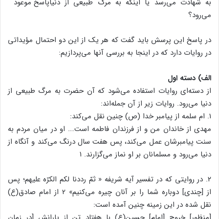
به شهادت می‌رسد یا اینکه به مرگ طبیعی از دنیا
می‌رود؟
در پاسخ این پرسش باید گفت که هر یک از این دو احتمال مؤیداتی
در روایات دارد که در اینجا به بررسی آنها می‌پردازیم:
الف) دسته اول
از دسته‌ای روایات استفاده می‌شود که آن حضرت به مرگ طبیعی از
دنیا می‌رود. روایات زیر از آن جمله‌اند:
۱. ام سلمه از پیامبر خدا (ص) چنین نقل می‌کند:
مهدی از خاندان من و از فرزندان فاطمه است…. او در میان مردم به
سنت پیامبرشان عمل می‌کند، پس هفت سال درنگ می‌کند و آنگاه از
دنیا می‌رود و مسلمانان بر او نماز می‌گزارند. ۱
۲. در روایتی که در تفسیر آیه شریفه « ثمّ رددنا لکم الکرّه علیهم؛ پس
از [چندی] دوباره شما را بر آنان چیره می‌کنیم» 2 از امام صادق(ع)
نقل شده در این زمینه چنین آمده است:
[منظور] خروج [امام] حسین(ع) با هفتاد تن از یارانش [در زمان