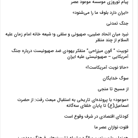
پیام نوروزی موسسه موعود عصر
«ایران دارد بلوف ما را می‌شنود»
جنگ تمدنی
نبرد میان اتحاد صلیبی، صهیونی و سلفی و؛ شیعه خانه امام زمان علیه
السلام از چند منظر
توییت ” آلون میزراحی” متفکر یهودی ضد صهیونیست درباره جنگ
آمریکایی – صهیونیستی علیه ایران
«حالا نوبت آمریکاست!»
سوگ خدایگان
از مسیح تا منجی
«موعود» با پرونده‌ای تاریخی به استقبال مبعث رفت: از حضرت
اسماعیل(ع) تا پایان خلفای سه‌گانه
کودتای اقتصادی در شرف وقوع است
فلوت نوازان عصر ما
همزمان با بیستمین سالگرد سلسله نشست‌های فرهنگ مهدوی:‌