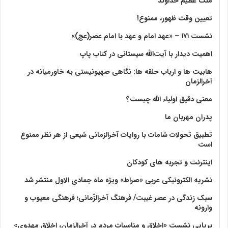
ملک عظیم خداوند
تعیین وقت ظهور، ممنوع!
نشست ۱۷۱ – «عهد امام و عهد با امام عصر(عج)»
اهمیت دیدار با آیت‌الله سیستانی در کتاب پاپ
هابیت ها و ارباب حلقه ها: نگاهی صهیونیستی به خاورمیانه در
آخرالزمان
معنی دقیق اولیاء الله چیست؟
پدران مهربان ما
تطبیق تحولات شامات با روایات آخرالزمانی شیعی از هر نظر ممنوع
است
اینترنت و تجربه های کودکان
نشریه الکترونیکی عربی «صراط» ویژه ماه جمادی الاول منتشر شد
سبک زندگی در عصر غیبت/ فرهنگ آخرالزّمانی؛ فرهنگی معیوب و
وارونه
برپایی نشست «اخلاق و مناسبات مردم در آخرالزمان، اخلاق مهدوی»