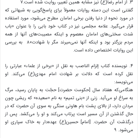
۳. از امام رضا(ع) نیز مشابه همین تعبیر، روایت شده است.۷
گفتنی است این دسته روایات معمولاً برای پاسخ‌گویی به شبهاتی که
در مورد نحوه از دنیا رفتن برخی امامان مطرح می‌شود، مورد استفاده
قرار می‌گیرد. علامه مجلسی نیز در کتاب خود بابی را با عنوان «باب
شدت سختی‌های امامان معصوم و اینکه مصیبت‌های آنها از همه
مردم بزرگتر بود و اینکه آنها نمی‌میرند مگر با شهادت»8 به بررسی
این روایات اختصاص داده است.
۴. نویسنده کتاب إلزام الناصب به نقل از «برخی از علماء» عبارتی را
نقل کرده است که دلالت بر شهادت امام مهدی(ع) می‌کند. او
می‌نویسد:
هنگامی‌که هفتاد سال [حکومت حضرت] حجّت به پایان رسید، مرگ
به سراغ او می‌آید. زنی از «بنی تمیم» به نام «سعیده» که ریشی چون
مردان دارد، از بالای پشت بام هاونی سنگی به سوی آن حضرت که در
حال گذشتن از آن مسیر است پرتاب می‌کند و او را می‌کشد. پس از
درگذشت آن حضرت. [امام] حسین(ع) عهده‌دار به خاک سپاری او
می‌شود. ۹