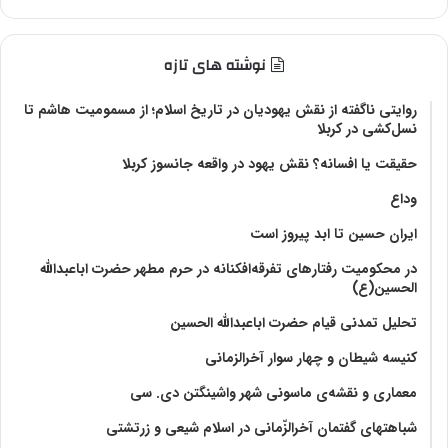
نوشته های تازه
روایتی ناگفته از نقش یهودیان در تاریخ اسلام؛ از مسمومیت هاشم تا
نسل‌کشی در کربلا
حقیقت یا افسانه؟‌ نقش یهود در واقعه جانسوز کربلا
وداع
ایران حسین تا ابد پیروز است
در محکومیت رفتارهای تفرقه‌افکنانه در حرم مطهر حضرت اباعبدالله
الحسین(ع)
تحلیل تمدنی قیام حضرت اباعبدالله الحسین
کنیسه شیطان و چهار سوار آخرالزمانی
معماری و نقشه‌ی ماسونی شهر واشينگتن دی. سی
شباهتهای گفتمان آخر‌الزّمانی در اسلام شیعی و زرتشتی