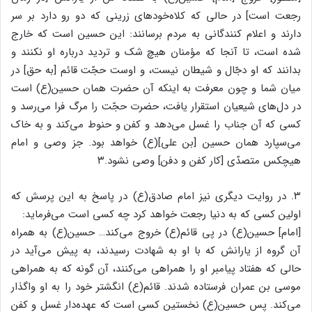
رجعت است] در حالی که کلاه‌خودهای زرینی که دو رو دارد بر سر
دارند و اعلام کنندگانی به مردم برسانند: این حسین است که خارج
شده است، تا آنجا که مؤمنان هیچ شک و تردید درباره او نکنند و
بدانند که او دجّال و شیطان نیست، و اوست حجّت قائم [به حق] در
میان شما و چون معرفت به اینکه آن حضرت همان حسین(ع) است
در دل‌های شیعیان استقرار یافت، حضرت حجّت را مرگ فرا می‌رسد و
کسی که آن جناب را غسل می‌دهد و کفن و حنوط می‌کند و به خاک
می‌سپارد همان حسین [بن علی](ع) خواهد بود. جز وصی و امام
هیچکس متصدّی [کار کفن و دفن] وصی نشود.۳
۳. در روایت دیگری نیز امام صادق(ع) در پاسخ به این پرسش که
اولین کسی که به دنیا رجعت خواهد کرد چه کسی است می‌فرماید:
[امام] حسین(ع) در پی قائم(ع) خروج می‌کند… حسین(ع) به همراه
آن گروه از یارانش که با او به شهادت رسیدند، به پیش می‌آید در
حالی که هفتاد پیامبر او را همراهی می‌کنند، آن گونه که به همراهی
موسی بن عمران فرستاده شدند. قائم(ع) انگشتر خود را به او واگذار
می‌کند. پس حسین(ع) نخستین کسی است که عهده‌دار غسل و کفن