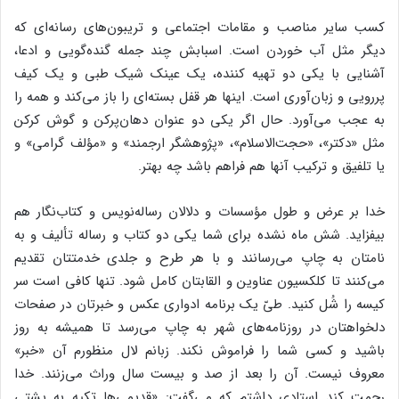
کسب سایر مناصب و مقامات اجتماعی و تریبون‌های رسانه‌ای که
دیگر مثل آب خوردن است. اسبابش چند جمله گنده‌گویی و ادعا،
آشنایی با یکی دو تهیه کننده، یک عینک شیک طبی و یک کیف
پررویی و زبان‌آوری است. اینها هر قفل بسته‌ای را باز می‌کند و همه را
به عجب می‌آورد. حال اگر یکی دو عنوان دهان‌پرکن و گوش کرکن
مثل «دکتر»، «حجت‌الاسلام»، «پژوهشگر ارجمند» و «مؤلف گرامی» و
یا تلفیق و ترکیب آنها هم فراهم باشد چه بهتر.
خدا بر عرض و طول مؤسسات و دلالان رساله‌نویس و کتاب‌نگار هم
بیفزاید. شش ماه نشده برای شما یکی دو کتاب و رساله تألیف و به
نامتان به چاپ می‌رسانند و با هر طرح و جلدی خدمتتان تقدیم
می‌کنند تا کلکسیون عناوین و القابتان کامل شود. تنها کافی است سر
کیسه را شُل کنید. طیّ یک برنامه ادواری عکس و خبرتان در صفحات
دلخواهتان در روزنامه‌های شهر به چاپ می‌رسد تا همیشه به روز
باشید و کسی شما را فراموش نکند. زبانم لال منظورم آن «خبر»
معروف نیست. آن را بعد از صد و بیست سال وراث می‌زنند. خدا
رحمت کند استادی داشتم که می‌گفت: «قدیمی‌ها تکیه به پشتی