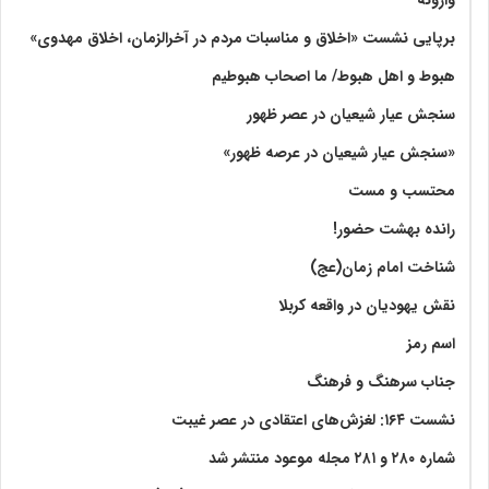
برپایی نشست «اخلاق و مناسبات مردم در آخرالزمان، اخلاق مهدوی»
هبوط و اهل هبوط/ ما اصحاب هبوطیم
سنجش عیار شیعیان در عصر ظهور
«سنجش عیار شیعیان در عرصه ظهور»
محتسب و مست
رانده بهشت‌ حضور!
شناخت امام زمان(عج)
نقش یهودیان در واقعه کربلا
اسم رمز
جناب سرهنگ و فرهنگ
نشست ۱۶۴: لغزش‌های اعتقادی در عصر غیبت
شماره ۲۸۰ و ۲۸۱ مجله موعود منتشر شد