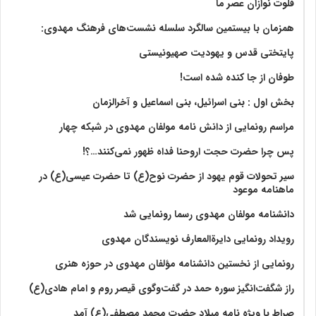
فلوت نوازان عصر ما
همزمان با بیستمین سالگرد سلسله نشست‌های فرهنگ مهدوی:‌
پایتختی قدس و یهودیت صهیونیستی
طوفان از جا کنده شده است!
بخش اول : بنی اسرائیل، بنی اسماعیل و آخرالزمان
مراسم رونمایی از دانش نامه مولفان مهدوی در شبکه چهار
پس چرا حضرت حجت اروحنا فداه ظهور نمی‌کنند…؟!
سیر تحولات قوم یهود از حضرت نوح(ع) تا حضرت عیسی(ع) در
ماهنامه موعود
دانشنامه مولفان مهدوی رسما رونمایی شد
رویداد رونمایی دایرةالمعارف نویسندگان مهدوی
رونمایی از نخستین دانشنامه مؤلفان مهدوی در حوزه هنری
راز شگفت‌انگیز سوره حمد در گفت‌وگوی قیصر روم و امام هادی(ع)
صراط با ویژه نامه میلاد حضرت محمد مصطفی(ع) آمد