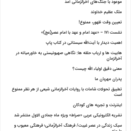
موعود با جنگ‌های آخرالزمانی آمد
ملک عظیم خداوند
تعیین وقت ظهور، ممنوع!
نشست ۱۷۱ – «عهد امام و عهد با امام عصر(عج)»
اهمیت دیدار با آیت‌الله سیستانی در کتاب پاپ
هابیت ها و ارباب حلقه ها: نگاهی صهیونیستی به خاورمیانه در
آخرالزمان
معنی دقیق اولیاء الله چیست؟
پدران مهربان ما
تطبیق تحولات شامات با روایات آخرالزمانی شیعی از هر نظر ممنوع
است
اینترنت و تجربه های کودکان
نشریه الکترونیکی عربی «صراط» ویژه ماه جمادی الاول منتشر شد
سبک زندگی در عصر غیبت/ فرهنگ آخرالزّمانی؛ فرهنگی معیوب و
وارونه