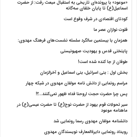
«موعود» با پرونده‌ای تاریخی به استقبال مبعث رفت: از حضرت
اسماعیل(ع) تا پایان خلفای سه‌گانه
کودتای اقتصادی در شرف وقوع است
فلوت نوازان عصر ما
همزمان با بیستمین سالگرد سلسله نشست‌های فرهنگ مهدوی:‌
پایتختی قدس و یهودیت صهیونیستی
طوفان از جا کنده شده است!
بخش اول : بنی اسرائیل، بنی اسماعیل و آخرالزمان
مراسم رونمایی از دانش نامه مولفان مهدوی در شبکه چهار
پس چرا حضرت حجت اروحنا فداه ظهور نمی‌کنند…؟!
سیر تحولات قوم یهود از حضرت نوح(ع) تا حضرت عیسی(ع) در
ماهنامه موعود
دانشنامه مولفان مهدوی رسما رونمایی شد
رویداد رونمایی دایرةالمعارف نویسندگان مهدوی