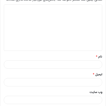
د
ی
د
گ
ا
ه
*
نام
*
ایمیل
*
وب‌ سایت