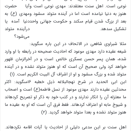
نوعی است. اهل سنت معتقدند: مهدی نوعی است و
هنوز به دنیا نیامده است اما در آینده متولد مى‏شود و
بعد از بزرگ شدن قیام مى‏کند و حکومت جهانى واحد
تشکیل مى‏دهد.
مثلا شبراوى شافعى در الاتحاف در این باره مى‏گوید:
شیعه عقیده دارد مهدى موعود که احادیث صحیحه در رابطه با او وارد
شده، همان پسر حسن عسکرى خالص است و در آخرالزمان ظهور
خواهد کرد ولى صحیح آن است که او هنوز متولد نشده و در آینده
متولد شده و بزرگ مى‏شود و او از اشراف آل البیت الکریم است. (۱)
ابن ابى الحدید در شرح نهج‏البلاغه ذیل خطبه ‏16مى‏گوید: اکثر
محدثین عقیده دارند مهدى موعود از نسل فاطمه(ع) است و اصحاب
ما معتزله آن را انکار ندارند و در کتب خود به ذکر او تصریح کرده‏اند
و شیوخ مابه او اعتراف کرده‏اند. فقط فرق آن است که او به عقیده ما
هنوز متولد نشده و بعدا متولد خواهد گردید. (۲)
اهل سنت ‏بر این مدعی دلیلى از احادیث ‏یا آیات اقامه نکرده‏اند.