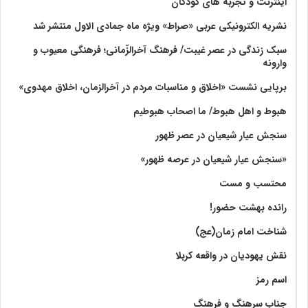
اینترنت و تجربه های کودکان
نشریه الکترونیکی عربی «صراط» ویژه ماه جمادی الاول منتشر شد
سبک زندگی در عصر غیبت/ فرهنگ آخرالزّمانی؛ فرهنگی معیوب و
وارونه
برپایی نشست «اخلاق و مناسبات مردم در آخرالزمان، اخلاق مهدوی»
هبوط و اهل هبوط/ ما اصحاب هبوطیم
سنجش عیار شیعیان در عصر ظهور
«سنجش عیار شیعیان در عرصه ظهور»
محتسب و مست
رانده بهشت‌ حضور!
شناخت امام زمان(عج)
نقش یهودیان در واقعه کربلا
اسم رمز
جناب سرهنگ و فرهنگ