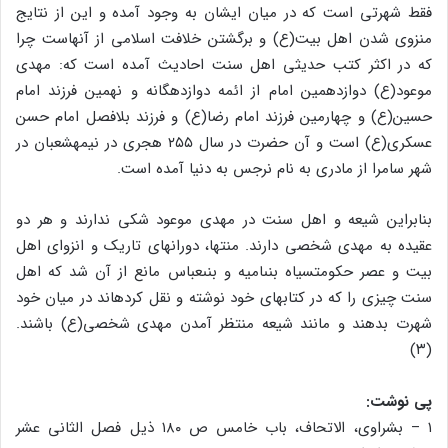
فقط شهرتى است که در میان ایشان به وجود آمده و این از نتایج
منزوى شدن اهل بیت(ع) و برگشتن خلافت اسلامى از آنهاست چرا
که در اکثر کتب حدیثی اهل سنت احادیث آمده است که: مهدى
موعود(ع) دوازدهمین امام از ائمه دوازده‏گانه و نهمین فرزند امام
حسین(ع) و چهارمین فرزند امام رضا(ع) و فرزند بلافصل امام حسن
عسکرى(ع) است و آن حضرت در سال ۲۵۵ هجرى در نیمه‏شعبان در
شهر سامرا از مادرى به نام نرجس به دنیا آمده است.
بنابراین شیعه و اهل سنت در مهدى موعود شکى ندارند و هر دو
عقیده به مهدى شخصى دارند. منتها، دورانهاى تاریک و انزواى اهل
بیت و عصر حکومت‏سیاه بنى‏امیه و بنى‏عباس مانع از آن شد که اهل
سنت چیزى را که در کتابهاى خود نوشته و نقل کرده‏اند در میان خود
شهرت بدهند و مانند شیعه منتظر آمدن مهدى شخصى(ع) باشند.
(۳)
پی نوشت:
۱ – بشراوى، الاتحاف، باب خامس ص ۱۸۰ ذیل فصل الثانى عشر