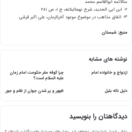
من‏الائمه ابوالقاسم محمد
۲- ابن ابى الحدید، شرح نهج‏البلاغه، ج ۱، ص ۲۸۱
۳- اتفاق مذاهب در موضوع موعود آخرالزمان، على اکبر قرشى
منبع: شبستان
نوشته های مشابه
ازدواج و خانواده امام
چرا کوفه مقر حکومت امام زمان
علیه السلام است؟
دلیل ناله بلبل
ظهور و پر شدن جهان از ظلم و جور
دیدگاهتان را بنویسید
نشانی ایمیل شما منتشر نخواهد شد.
بخش‌های موردنیاز علامت‌گذاری شده‌اند
*