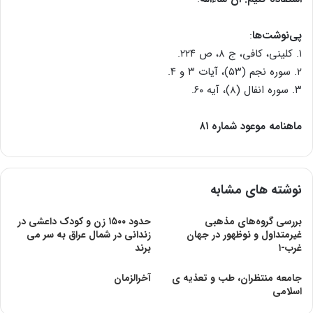
پی‌نوشت‌ها
:
۱. کلینی، کافی، ج ۸، ص ۲۲۴.
۲. سوره نجم (۵۳)، آیات ۳ و ۴.
۳. سوره انفال (۸)، آیه ۶۰.
ماهنامه موعود شماره ۸۱
نوشته های مشابه
بررسی گروه‌های مذهبی
حدود ۱۵۰۰ زن و کودک داعشی در
غیرمتداول و نوظهور در جهان
زندانی در شمال عراق به سر می
غرب-۱
برند
جامعه منتظران، طب و تعذیه ی
آخرالزمان
اسلامی