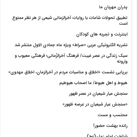
پدران مهربان ما
تطبیق تحولات شامات با روایات آخرالزمانی شیعی از هر نظر ممنوع
است
اینترنت و تجربه های کودکان
نشریه الکترونیکی عربی «صراط» ویژه ماه جمادی الاول منتشر شد
سبک زندگی در عصر غیبت/ فرهنگ آخرالزّمانی؛ فرهنگی معیوب و
وارونه
برپایی نشست «اخلاق و مناسبات مردم در آخرالزمان، اخلاق مهدوی»
هبوط و اهل هبوط/ ما اصحاب هبوطیم
سنجش عیار شیعیان در عصر ظهور
«سنجش عیار شیعیان در عرصه ظهور»
محتسب و مست
رانده بهشت‌ حضور!
شناخت امام زمان(عج)