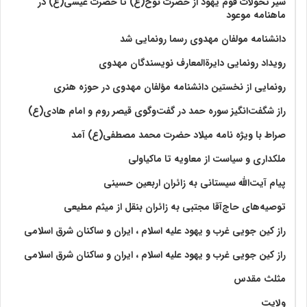
سیر تحولات قوم یهود از حضرت نوح(ع) تا حضرت عیسی(ع) در
ماهنامه موعود
دانشنامه مولفان مهدوی رسما رونمایی شد
رویداد رونمایی دایرةالمعارف نویسندگان مهدوی
رونمایی از نخستین دانشنامه مؤلفان مهدوی در حوزه هنری
راز شگفت‌انگیز سوره حمد در گفت‌وگوی قیصر روم و امام هادی(ع)
صراط با ویژه نامه میلاد حضرت محمد مصطفی(ع) آمد
ملکداری و سیاست از معاویه تا ماکیاولی
پیام آیت‌الله سیستانی به زائران اربعین حسینی
توصیه‌های حاج‌آقا مجتبی به زائران بنقل از میثم مطیعی
راز کین جویی غرب و یهود علیه اسلام ، ایران و ساکنان شرق اسلامی
راز کین جویی غرب و یهود علیه اسلام ، ایران و ساکنان شرق اسلامی
مثلث مقدس
ولايت‏