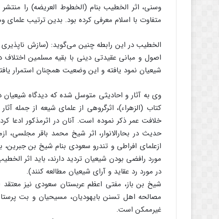
وسنی، اثر الخطیب بنام (الخطوط العریضه) را منتشر و
متفاوت با اسلام معرفی کرده بود. بدین ترتیب علمای و
الخطیب در این رابطه چنین می‌گوید: (سازش ناپذیری ف
اصول و مبانی عقیدتی دینی با بقیه مسلمین اختلاف دا
شیعیان نمود یافته و این وضعیت همچنان استمرار یافت
وی به آثار و احادیثی متوسل شده که دیدگاه شیعیان در
کتاب (الزهراء)، اثرگروهی از علمای شیعه از جمله آثا
خلافت عمر ذکر نموده است. آنان در اثرمذکور ادعا کرد
ازعلمای افراطی و تندرو سعودی بنام شیخ بن جبرین، با 
مورد رافضی بودن شیعیان تردید دارند، باید اثر الخطیب
در مورد رد عقاید و آرای شیعیان مطالعه کنند).
شیخ بن باز، مفتی اعظم عربستان سعودی نیز معتقد 
مصالحه اهل تسنن بایهودیان، مسیحیان و بت پرستان
غیرممکن است.