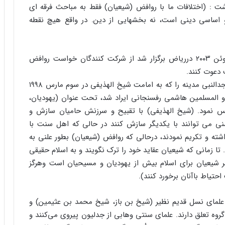
اشت : (اختلافات ما با روافض (شیعیان) فقط به مباحث فرقه ای
و اساسی دینی است، نه بخشهایی از دین. در واقع هیچ نقطه
(العمر) در پاسخ به همایش گفتگوی مذاهب که در ژوئن ۲۰۰۳ درریاض برگزار شد از شرکت کنندگان خواست روافض
 دعوت کنند.
وب سایت مشهور وهابیون، خطبه های نماز جمعه مسجدالنبی مدینه را که به امامت شیخ الهذیفی در سوم مارس ۱۹۹۸
 المسلمین هاشمی رفسنجانی ایراد شد، تحت عنوان (یهودیان،
کس نمود. (شیخ الهذیفی) با تقبیح و سرزنش حامیان سازش و
ی می توانند با یکدیگر سازش کنند در حالی که اهل سنت با
ته و تکریم نمودند، درحالی که روافض (شیعیان) بطور علنی به
 تا زمانی که شیعیان عقاید خود را ترک نگویند و به اسلام حقیقی
ر شیعیان برای اسلام بیش از یهودیان و مسیحیان است وهرگز
 احتیاط باآنان برخورد کنند).
علمای نسل قدیم نظیر (شیخ بن باز، شیخ محمد بن عثیمین) و
گروه تعلق دارند. علمای سنتی وهابی از جدلیون پیروی می‌کنند و