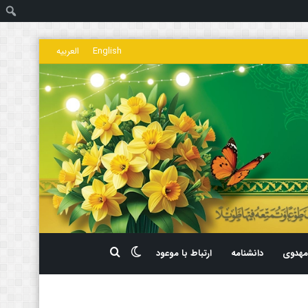
ج
English
العربیه
تغییر
جستجو
هدوی
دانشنامه
ارتباط با موعود
پوسته
برای