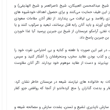
شیخ عبدالمحسن العبیکان، شیخ ناصرالعمر و شیخ الهذیفی) و
ی از این طیف حمایت می‌کنند و برای حصول اهداف خودشیوه های
ی رافاسد و بی لیاقت می پندارند. از نظر آنان مقامات سعودی
ی آورند و باید آنان رابه قتل برسانند، تبعید و سرکوب کنند و یا
ت نفتی آرامکو عربستان از شیخ بن جبرین پرسید آیا غذا خوردن
بن جبرین پاسخ داد:
، در غیر این صورت با طعنه و کنایه و بی احترامی نفرت خود را
ن و کذب بودن عقاید مخرب ومنحرفشان را آشکار کنید و سپس
بپذیرند و دست از عقاید موهوم خود بردارند. اگر آنان مقاومت
ت به خانواده های نیازمند شیعه در عربستان خاطر نشان کرد:
و بدعت گذاران را منع کرده‌اندو از آنجا که روافض جزو کفار
 بر سازش ناپذیری تشیع و تسنن، بشدت سازش و مصالحه شیعه و