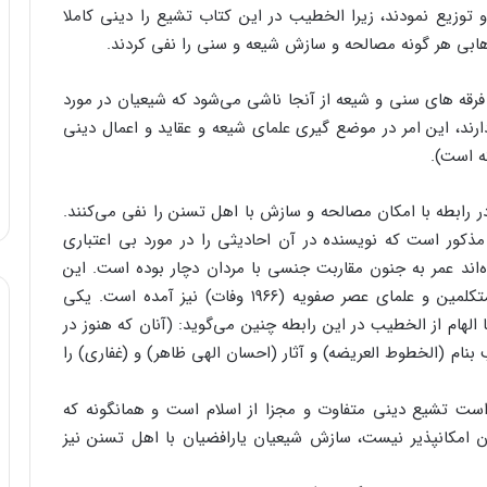
 توزیع نمودند، زیرا الخطیب در این کتاب تشیع را دینی کاملا
هابی هر گونه مصالحه و سازش شیعه و سنی را نفی کردند.
رقه های سنی و شیعه از آنجا ناشی می‌شود که شیعیان در مورد
رند، این امر در موضع گیری علمای شیعه و عقاید و اعمال دینی
ه است).
 رابطه با امکان مصالحه و سازش با اهل تسنن را نفی می‌کنند.
ر مذکور است که نویسنده در آن احادیثی را در مورد بی اعتباری
ه‌اند عمر به جنون مقاربت جنسی با مردان دچار بوده است. این
حدیث در بحارالانوار، اثر شیخ محمد باقر مجلسی، ازمتکلمین و علمای عصر صفویه (۱۹۶۶ وفات) نیز آمده است. یکی
الهام از الخطیب در این رابطه چنین می‌گوید: (آنان که هنوز در
 بنام (الخطوط العریضه) و آثار (احسان الهی ظاهر) و (غفاری) را
است تشیع دینی متفاوت و مجزا از اسلام است و همانگونه که
 امکانپذیر نیست، سازش شیعیان یارافضیان با اهل تسنن نیز