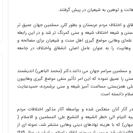
 اهانت و توهین به شیعیان در پیش گرفتند.
قاق و اختلاف مردم عربستان و بطور کلی مسلمین جهان عمیق تر
ای برجسته اهل تسنن و شیعه اختلاف شیعه و سنی کمرنگ تر شد و در این رابطه
ه علمای وهابی موضع گیری اهل سنت و شیعیان برای مصالحه و
 وهابیت را به عنوان عامل اصلی انشقاق واختلاف در جامعه
 و مسلمین سراسر جهان می دانند.دکتر (محمد الباهی) اندیشمند
 را عمیق نموده که این امر تأثیر منفی موضع گیری وهابیون
ع اصلی همزیستی مسالمت آمیز شیعه و سنی برشمرده، حمیدعنایت
سلام دانسته است.
آثار آنان منعکس شده و بواسطه آثار مذکور اختلافات مردم
 النیام الی خطر الشیعه و التشیع علی المسلمین و الاسلام (
بهان) که با هزینه نهادهای دینی وهابی منتشر شد، نمونه ای از
این آثار تحریک آمیز است. این کتاب در اواسط دهه ۱۹۷۰منتشر شد و پس از پیروزی انقلاب اسلامی ایران در سال ۱۹۷۹