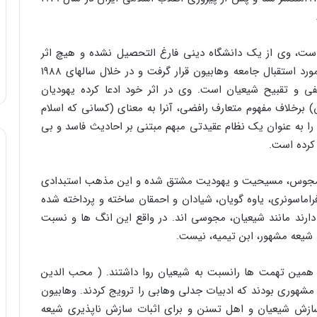
ست، وی از یک دانشگاه دینی فارغ التحصیل نشده و هیچ اثر
دیگری نیز تالیف نکرده است. با وجود این کتاب وی مورد استقبال جامعه وهابیون قرار گرفت و در خلال سالهای ۱۹۸۸
نفی و تقبیح شیعیان است. وی در اثر خود ادعا کرده یهودیان
ان) برخلاف مفهوم متعارف رافضی، آنرا به معنای (کسانی که اسلام
را به عنوان یک نظام عقیدتی مبهم مبتنی بر احادیث فاسد و بی
 کرده است.
 مجوس، مسیحیت و یهودیت مشتق شده و این مذهب استبدادی
ماسونری، یاوه گویان، شیادان و احمقان ساخته و پرداخته شده
دارند مانند شیعیان، مجوسی اند. در واقع این انگ ها و نسبت
 شیعه مشهور، ابن تیمیه، نیست.
یه همین تهمت ها رانسبت به شیعیان روا داشتند. ( محب الدین
مشهوری بودند که ادبیات جدلی وهابی را ترویج کردند. وهابیون
ز مصالحه و سازش شیعیان و اهل تسنن و برای اثبات سازش ناپذیری شیعه