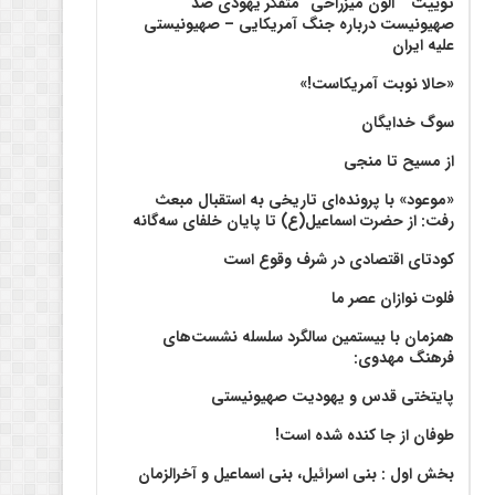
توییت ” آلون میزراحی” متفکر یهودی ضد
صهیونیست درباره جنگ آمریکایی – صهیونیستی
علیه ایران
«حالا نوبت آمریکاست!»
سوگ خدایگان
از مسیح تا منجی
«موعود» با پرونده‌ای تاریخی به استقبال مبعث
رفت: از حضرت اسماعیل(ع) تا پایان خلفای سه‌گانه
کودتای اقتصادی در شرف وقوع است
فلوت نوازان عصر ما
همزمان با بیستمین سالگرد سلسله نشست‌های
فرهنگ مهدوی:‌
پایتختی قدس و یهودیت صهیونیستی
طوفان از جا کنده شده است!
بخش اول : بنی اسرائیل، بنی اسماعیل و آخرالزمان