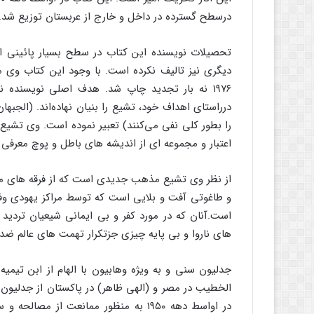
درسطح گسترده در داخل و خارج از عربستان توزیع شد.
تحصیلات نویسنده این کتاب در سطح بسیار پائینی ا
۱۹۷۶ نه بار تجدید چاپ شد. هدف اصلی نویسنده 
درراستای اهداف خود، تشیع را بنیان نهاده‌اند. (الجبه
را بطور کلی نفی می‌کنند) تعبیر نموده است. وی تشیع 
اعتبار و مجموعه ای از اندیشه های باطل و پوچ معرفی
از نظر وی تشیع مذهب جدیدی است که از فرقه های
و طاغوتی آفت و بلایی است که توسط مراکز یهودی وفرا
است.آنان که در مورد کفر و بی ایمانی شیعیان تردید 
های ناروا و بی پایه چیزی جزتکرار تهمت های عالم ضد
جدلیون سنی و به ویژه وهابیون با الهام از ابن تیم
الخطیب در مصر و (الهی ظاهر) در پاکستان از جدلیون 
در اواسط دهه ۱۹۵۰ به منظور ممانعت ا