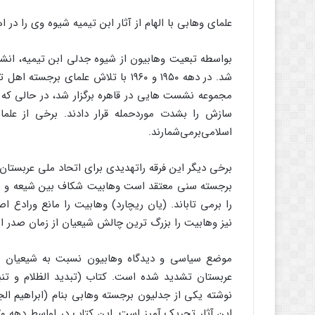
علمای وهابی با الهام از آثار ابن تیمیه شیوه وی را در
بواسطه تبعیت وهابیون از شیوه جدلی ابن تیمیه، انش
شد. در دهه ۱۹۵۰ و ۱۹۶۰ با تلاش علم
مجموعه نشست هایی در قاهره برگزار شد، در حالی ک
سازش را بشدت موردحمله قرار دادند. برخی از علما
اسلامی‌برمی‌شمارند.
برخی دیگر این فرقه راتهدیدی برای اتحاد ملی عربستان
برجسته سنی معتقد است وهابیت شکاف بین شیعه و سنی
را برمی تاباند. (یان ریچارد) وهابیت را مانع وراد
نیز وهابیت را بزرگ ترین چالش شیعیان از زمان صدر ا
موضع سیاسی و دیدگاه وهابیون نسبت به شیعیان در 
عربستان تشدید شده است. کتاب (تبدید الظلام و تنبیه
نوشته یکی از جدلیون برجسته وهابی بنام (ابراهیم الج