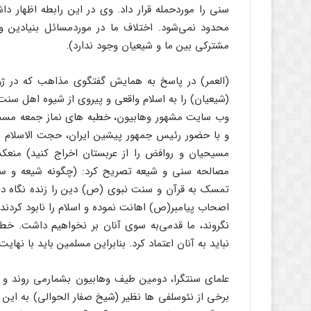
سنی را موردحمله قرار داد. وی در این رابطه اظهار د
محدود نمی‌شود. اختلاف ما در موردمسائل بنیادین 
مشترکی بین ما و شیعیان وجود ندارد).
(شیعیان) را به اسلام واقعی و پیروی از شیوه اهل سنت
و با حضور رئیس جمهور پیشین ایران، حجت الاسلام و
مسیحیان و روافض را از عربستان اخراج کنید) منع
مصالحه سنی و شیعه تصریح کرد: (چگونه شیعه و سن
تمسک به قرآن و سنت نبوی (ص) دین را زنده نگاه داش
اصحاب پیامبر(ص) اهانت نموده و اسلام را نابود کردند.
نگروند، ما قدمی‌به سوی آنان بر نخواهیم داشت. خط
نباید به آنان اعتماد کرد. بنابراین مسلمین باید با نهایت
علمای سنتگرا، دومین طیف وهابیون بشمارمی روند و 
برخی از نئوسلفی ها نظیر (شیخ صفار الحوالی) به این 