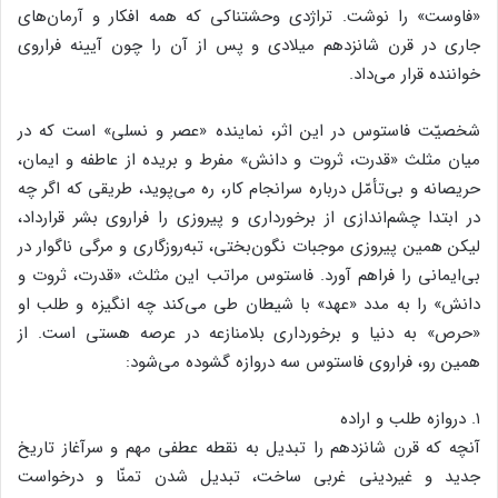
«فاوست» را نوشت. تراژدی وحشتناکی که همه افکار و آرمان‌های
جاری در قرن شانزدهم میلادی و پس از آن را چون آیینه فراروی
خواننده قرار می‌داد.
شخصیّت فاستوس در این اثر، نماینده «عصر و نسلی» است که در
میان مثلث «قدرت، ثروت و دانش» مفرط و بریده از عاطفه و ایمان،
حریصانه و بی‌تأمّل درباره‌ سرانجام کار، ره می‌پوید، طریقی که اگر چه
در ابتدا چشم‌اندازی از برخورداری و پیروزی را فراروی بشر قرارداد،
لیکن همین پیروزی موجبات نگون‌بختی، تبه‌روزگاری و مرگی ناگوار در
بی‌ایمانی را فراهم آورد. فاستوس مراتب این مثلث، «قدرت، ثروت و
دانش» را به مدد «عهد» با شیطان طی می‌کند چه انگیزه و طلب او
«حرص» به دنیا و برخورداری بلامنازعه در عرصه هستی است. از
همین رو، فراروی فاستوس سه دروازه گشوده می‌شود:
۱. دروازه طلب و اراده
آنچه که قرن شانزدهم را تبدیل به نقطه عطفی مهم و سرآغاز تاریخ
جدید و غیردینی غربی ساخت، تبدیل شدن تمنّا و درخواست