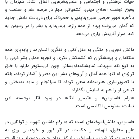
حیات فرهنگی و اجتماعی و علمی‌بشرغربی اتّفاق افتاد. هم‌زمان با
وقوع نهضت اصلاح دینی، کشفیاتی مهمّ در عرصه علم و صنعت و
بالأخره ظهور حرصی سیری‌ناپذیر و خطرناک برای دریافت دانش جدید
که گمان می‌رفت پرده از همه رازها برمی‌دارد و بشر را در رسیدن به
کنه اسرار آفرینش یاری می‌دهد.
دانش تجربی و متکّی به عقل کمّی و تفکّری انسان‌مدار پابه‌پای همه
منتقدان و پرسشگران که کشمکش فکری و تجربه عملی بشر غربی را
به تیغ نقد سپردند، نمایشنامه‌نویسانی چون کریستوفر مارلو، با خلق
تراژدی نه تنها همه آمال و آرزوهای بشر این عصر را آشکار کردند، بلکه
با تصویرسازی هنرمندانه سعی کردند تا سرانجام و مایه بدبختی و
تباهی او را هم به نمایش بگذارند.
«درام فاستوس» و «تیمور لنگ» در زمره آثار برجسته این
نمایشنامه‌نویس انگلیسی است.
فاستوس، دانش‌آموخته‌ای است که به رغم داشتن شهرت و توانایی در
علوم معقول، الهیات و حکمت، در اثر غرور و خودبینی روی به
بلندپروازی گذاشت و زمام اختیار از کف بداد. حرص دستیابی به قدرت