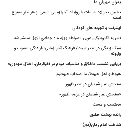
پدران مهربان ما
تطبیق تحولات شامات با روایات آخرالزمانی شیعی از هر نظر ممنوع
است
اینترنت و تجربه های کودکان
نشریه الکترونیکی عربی «صراط» ویژه ماه جمادی الاول منتشر شد
سبک زندگی در عصر غیبت/ فرهنگ آخرالزّمانی؛ فرهنگی معیوب و
وارونه
برپایی نشست «اخلاق و مناسبات مردم در آخرالزمان، اخلاق مهدوی»
هبوط و اهل هبوط/ ما اصحاب هبوطیم
سنجش عیار شیعیان در عصر ظهور
«سنجش عیار شیعیان در عرصه ظهور»
محتسب و مست
رانده بهشت‌ حضور!
شناخت امام زمان(عج)