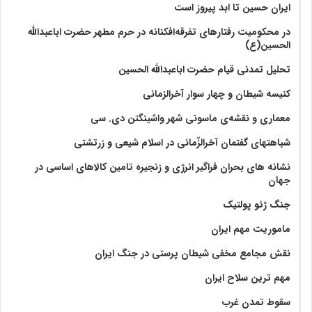
ایران حسین تا ابد پیروز است
در محکومیت رفتارهای تفرقه‌افکنانه در حرم مطهر حضرت اباعبدالله
الحسین(ع)
تحلیل تمدنی قیام حضرت اباعبدالله الحسین
کنیسه شیطان و چهار سوار آخرالزمانی
معماری و نقشه‌ی ماسونی شهر واشينگتن دی. سی
شباهتهای گفتمان آخر‌الزّمانی در اسلام شیعی و زرتشتی
نشانه های بحران فراگیر انرژی و زنجیره تامین کالاهای اساسی در
جهان
جنگ ژئو پولتیک
ماموریت مهم ایران
نقش مجامع مخفی شیطان پرستی در جنگ ایران
مهم ترین سلاح ایران
سقوط تمدن غرب