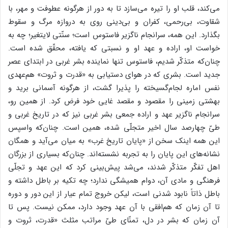
می‌کند، قلب او را تیره می‌سازد تا به دور از هرگونه عطوفت و مهر، با
شقاوت، بی‌رحمی، کفران و بی‌دینی روی به دروازه مرگ و سقوط
بگذارد. این همه، سرانجام ناگزیر فاستوس است؛ سنّتی لایتغیر؛ چه به
خواست او، اراده و عهد او و نسبتی که یافته، محقّق شده است.
چنان‌که متذکّر شدیم، فاستوس تنها نماینده بشر غربی در ابتدای عصر
جدید است. بشری که در هوای دستیابی به «قدرت و ثروت» هم‌عهدی
نفس اماره لجام‌گسیخته را پذیرا گشت، از هرگونه آسمانی برید و
بهشتی زمینی را مقصود و مقصد غایی خود فرض کرد. از همین رو،
سرانجام ناگزیر عهد و اراده جمعی بشر غربی نیز که در تاریخ غربی و
طیّ چهارصد سال اخیر متجلّی شده، همین است. چنان‌که واسپس
این همه اینک سخن از «پایان تاریخ غرب» به میان می‌آید و همگان
نشانه‌های این پایان را به تجربه نشسته‌اند. چنان‌که بسیاری از بزرگان
اهل تفکّر متذکّر شدند، می‌شد پیش‌بینی کرد که این عهد و تجلّی
فرهنگی و مادی آن، دوام همیشگی ندارد؛ چه تکیه بر باطل داشته و
باطل ذاتاً نابود شدنی است، لیکن خروج تمام عیار از این دور و دوره
تا آن زمان که هم‌افقی با آن عهد وجود دارد، ممکن نیست. پس تا
آن زمان که بشر در دل، تمنّای طیّ مراتب مثلث «قدرت، ثروت و