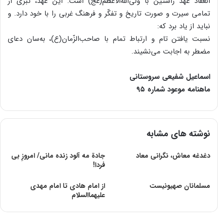
انعقاد عهد راستین با ولی‌الله‌الاعظم(عج) است. این عهد، تبرّی از
تمامی سیرت و صورت تاریخ و تفکّر و فرهنگ غربی را با خود دارد. و
نباید از یاد برد که:
نسبت یافتن تام و ارتباط تمام با صاحب‌الزّمان(ع)، به‌سان دعای
مضطر به اجابت می‌نشیند.
اسماعیل شفیعی سروستانی
ماهنامه موعود شماره ۹۵
نوشته های مشابه
دغدغه معاش، نگرانى معاد
جادة مه آلود زنده مانی/ امروزِ بی
فردا!
مسلمانان صهیونیست
از امام هادی تا امام مهدی
علیهماالسلام