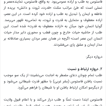
فاستوس به طلب و اراده عمومی‌بود. به واقع، فاستوس، نماینده‌عصر و
نسلی است که طیّ مراتب مثلث «قدرت، ثروت و دانش» بریده از
عاطفه و ایمان را تبدیل به طلب و اراده خود کرده است. در این عصر،
اراده معطوف و متمایل به قدرت و ثروت، به تمامی‌به ظهور می‌رسد.
گوئیا انسان خود مبدّل به «اراده معطوف به قدرت» شده است. این
طلب از حاشیه حیات خارج و چون قطب و محوری دایر مدار حیات
انسان این عصر است؛ اگرچه در همان عصر مردان بسیاری صادقانه بر
مدار ایمان و عشق پای می‌فشردند.
دروازه دیگر:
۲. دروازه ارتباط و نسبت
طلب تمام چونان دعای مضطر به اجابت می‌نشیند؛ از یک سو موجب
نسبت یافتن فاستوس (بشر غربی) با مظهر قدرت شیطانی می‌شود و
از دیگرسو امکان ارتباط یافتن او با شیطان را فراهم می‌آورد.
فاستوس ابتدا دست تمنّا و طلب دراز می‌کند و با اعلام قبول ولایت
شیطان، از غیر او تبرّی می‌جوید. همین اعلام قبول ولایت، نوعی