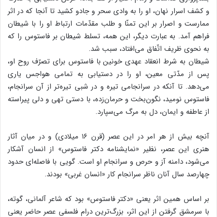
و کشف اسرار نهان، او را به وادی سحر و جادو کشید تا آنجا که در اثر
ممارست و اصرار بر این تمنّا و طلب مقدّمات ارتباط او را با شیطان
فراهم آمد. به عبارت دیگر، این همه، تسلط شیطان بر فاستوس را که
به نحوی ظریف اتّفاق می‌افتاد، سبب شد.
شیطان به شرط انعقاد عهدی خونین با فاستوس برای تصرّف روح او،
پس از مدّتی معین، او را در دستیابی به تمامی هواجس یاری
می‌دهد. تا آنکه در سرانجامی تیره و در شبی تیره‌تر از آن سرانجام،
فاستوس نومید، نگون‌بخت و حرمان‌زده، با دستی تهی و دلی پیراسته
از عاطفه و ایمان، دل به مرگ می‌سپارد.
آنچه بیش از هر امر در این عصر (قرن ۱۶ میلادی) و در میان آثار
هنری این عصر، نظیر «نمایشنامه دکتر فاستوس» از انسان آشکار
می‌شود، دامنه آز و حرص و سرانجام او است. گویی با فاصله‌ای حدود
چهارصد سال آنان ناظر سرانجام کار «انسان غربی» بودند.
بر اساس همین اثر یعنی «دکتر فاستوس» بود که شاعر آلمانی، گوته،
با سرمشق گرفتن از این اثر، بزرگ‌ترین درام فلسفی عصر حاضر یعنی