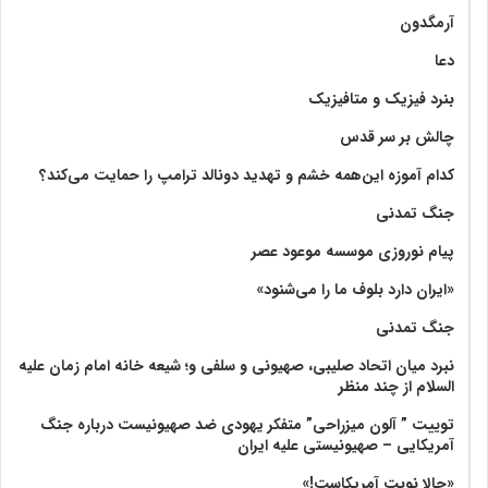
آرمگدون
دعا
بنرد فیزیک و متافیزیک
چالش بر سر قدس
کدام آموزه این‌همه خشم و تهدید دونالد ترامپ را حمایت می‌کند؟
جنگ تمدنی
پیام نوروزی موسسه موعود عصر
«ایران دارد بلوف ما را می‌شنود»
جنگ تمدنی
نبرد میان اتحاد صلیبی، صهیونی و سلفی و؛ شیعه خانه امام زمان علیه
السلام از چند منظر
توییت ” آلون میزراحی” متفکر یهودی ضد صهیونیست درباره جنگ
آمریکایی – صهیونیستی علیه ایران
«حالا نوبت آمریکاست!»