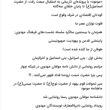
«موعود» با پرونده‌ای تاریخی به استقبال مبعث رفت: از حضرت
اسماعیل(ع) تا پایان خلفای سه‌گانه
کودتای اقتصادی در شرف وقوع است
فلوت نوازان عصر ما
همزمان با بیستمین سالگرد سلسله نشست‌های فرهنگ مهدوی:‌
پایتختی قدس و یهودیت صهیونیستی
طوفان از جا کنده شده است!
بخش اول : بنی اسرائیل، بنی اسماعیل و آخرالزمان
مراسم رونمایی از دانش نامه مولفان مهدوی در شبکه چهار
پس چرا حضرت حجت اروحنا فداه ظهور نمی‌کنند…؟!
سیر تحولات قوم یهود از حضرت نوح(ع) تا حضرت عیسی(ع) در
ماهنامه موعود
دانشنامه مولفان مهدوی رسما رونمایی شد
رویداد رونمایی دایرةالمعارف نویسندگان مهدوی