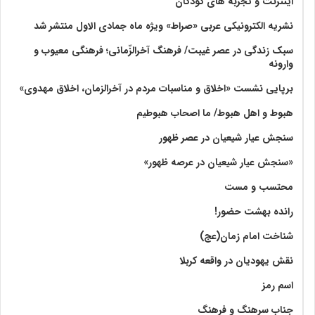
اینترنت و تجربه های کودکان
نشریه الکترونیکی عربی «صراط» ویژه ماه جمادی الاول منتشر شد
سبک زندگی در عصر غیبت/ فرهنگ آخرالزّمانی؛ فرهنگی معیوب و
وارونه
برپایی نشست «اخلاق و مناسبات مردم در آخرالزمان، اخلاق مهدوی»
هبوط و اهل هبوط/ ما اصحاب هبوطیم
سنجش عیار شیعیان در عصر ظهور
«سنجش عیار شیعیان در عرصه ظهور»
محتسب و مست
رانده بهشت‌ حضور!
شناخت امام زمان(عج)
نقش یهودیان در واقعه کربلا
اسم رمز
جناب سرهنگ و فرهنگ