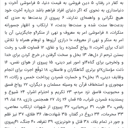
به کفار در رفتار، ۵ دین فروشی به قیمت دنیا، ۵ فراموشی آخرت و
دنیامداری به نحوی که اگر دنیای افراد فراهم باشد درباره آخرت خود
هیچ نگرانی و واهمه‌ای ندارند، ۶ پیروی از بدعت‌ها به حدی که
بدعت‌ها سنت شده و سنت‌ها بدعت، ۷ ارتکاب و اظهار جسورانه
منکرات، ۸ فراموشی امر به معروف و نهی از منکر۹و جایگزینی آن با
امر به منکر و نهی از معروف، ۱۰ درازی آرزوها و اوهام همراه با تلاش
اندک برای آخرت، ۱۱ رواج گسترده ریا و نفاق، ۱۲ قساوت قلب و رخت
بستن ترحم از دل‌ها، ۱۳ بخل و سخت گرفتن در خرج کردن برای خدا
و ولخرجی برای گناه۱۴و امور غیر دینی، ۱۵ پیروی از هوای نفس، ۱۶
ذلت مؤمنان۱۷و برتری گناهکاران و فاسقان، ۱۸ توقّع اجرت برای انجام
وظایف دینی، ۱۹ بخل۲۰ و خسارت شمردن پرداخت خمس و زکات، ۲۱
مهجوری و استخفاف قرآن به وسیله مسلمان و دیگران، ۲۲ رواج فسق
و محبوبیت فاسق نزد مردم، ۲۳ تکریم و احترام اشرار، ۲۴ شیوع و
پسندیده شمردن شراب، ۲۵ قمار، ۲۶ زنا، ۲۷ همجنس بازی، ۲۸ غنا، ۲۹
رقص، ۳۰ طرب، ۳۱ بی‌حیایی، ۳۲ پیروی از شهوات ارتکاب معاصی،
۳۳ محرمات، ۳۴ دروغ در گفتار، ۳۵ شهادت‌ها، ۳۶ طلاق، ۳۷ نیز ظلم
و جور در تمام بلاد، ۳۸ قتل و خونریزی، ۳۹ تفرقه، ۴۰ جنگ، ۴۱پیروی