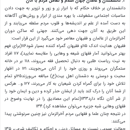
۲. دانشمندان و عالمان جهان اسلام و تعامل مردم با آنان
دانشمندان بر خلاف حکام که با ابزار زر و زور و تزویر به جهت دادن
مناسبات اجتماعی مشغولند، با بهره مندی از ابزار و روش‌های آگاهانه
به دست آمده از علم بر اندیشه‌ها و قلوب مردم سلطه می‌یابند و از
این طریق به آنان جهت دهی می‌کنند. جهتی که ساکن دوران
آخرالزمان از عالمان و فقیهان معاصر خود می‌گیرد از این قرار است:
فقیهان هدایت اندک ۱۱۵و فقیهان گمراه کننده بسیار شود۱۱۶(برای فهم
بهتر می‌توانید آمار فقهای شیعه و وهابی را مقایسه نمایید)، ۱۱۷ افراد
به نیت ریاست طلبی به دنبال تحصیل فقه می‌روند، ۱۱۸ بر در خانه
ستمگران می‌روند و روزی خود را از آنان می‌جویند، ۱۲۱ در اظهار
محبت و دوستی به دشمنان اهل بیت(ع) مبالغه می‌ورزند۱۲۵و تمام
تلاش خود را برای گمراه کردن شیعیان به کار می‌برند، ۱۲۷ و… هرکس
از شما آنان را درک کند باید از ایشان حذر کرده و دین و ایمان خود را
از شر آنان نگاه دارد۱۳۳(تمام این مصادیق را در نهایت وضوح در
فقهای وهابی شبه جزیره می‌توان مشاهده کرد).۱۳۴
در نتیجه چنان علما و فقهایی مردم آخرالزمان نیز چنین سرنوشتی پیدا
می‌کنند:
جهالت عمومی نسبت به مسائل دینی و احکام و تکالیف شرعی، ۱۳۵