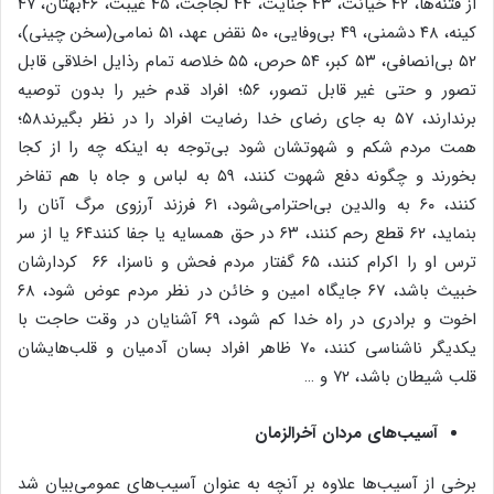
از فتنه‌ها، ۴۲ خیانت، ۴۳ جنایت، ۴۴ لجاجت، ۴۵ غیبت، ۴۶بهتان، ۴۷
کینه، ۴۸ دشمنی، ۴۹ بی‌وفایی، ۵۰ نقض عهد، ۵۱ نمامی(سخن چینی)،
۵۲ بی‌انصافی، ۵۳ کبر، ۵۴ حرص، ۵۵ خلاصه تمام رذایل اخلاقی قابل
تصور و حتی غیر قابل تصور، ۵۶؛ افراد قدم خیر را بدون توصیه
برندارند، ۵۷ به جای رضای خدا رضایت افراد را در نظر بگیرند۵۸؛
همت مردم شکم و شهوتشان شود بی‌توجه به اینکه چه را از کجا
بخورند و چگونه دفع شهوت کنند، ۵۹ به لباس و جاه با هم تفاخر
کنند، ۶۰ به والدین بی‌احترامی‌شود، ۶۱ فرزند آرزوی مرگ آنان را
بنماید، ۶۲ قطع رحم کنند، ۶۳ در حق همسایه یا جفا کنند۶۴ یا از سر
ترس او را اکرام کنند، ۶۵ گفتار مردم فحش و ناسزا، ۶۶ کردارشان
خبیث باشد، ۶۷ جایگاه امین و خائن در نظر مردم عوض شود، ۶۸
اخوت و برادری در راه خدا کم شود، ۶۹ آشنایان در وقت حاجت با
یکدیگر ناشناسی کنند، ۷۰ ظاهر افراد بسان آدمیان و قلب‌هایشان
قلب شیطان باشد، ۷۲ و …
آسیب‌های مردان آخرالزمان
برخی از آسیب‌ها علاوه بر آنچه به عنوان آسیب‌های عمومی‌بیان شد