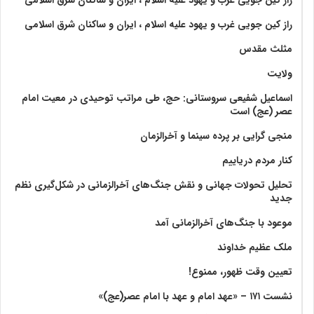
راز کین جویی غرب و یهود علیه اسلام ، ایران و ساکنان شرق اسلامی
راز کین جویی غرب و یهود علیه اسلام ، ایران و ساکنان شرق اسلامی
مثلث مقدس
ولايت‏
اسماعیل شفیعی سروستانی: حج، طی مراتب توحیدی در معیت امام
عصر (عج) است
منجی گرایی بر پرده سینما و آخرالزمان
کنار مردم دریاییم
تحلیل تحولات جهانی و نقش جنگ‌های آخرالزمانی در شکل‌گیری نظم
جدید
موعود با جنگ‌های آخرالزمانی آمد
ملک عظیم خداوند
تعیین وقت ظهور، ممنوع!
نشست ۱۷۱ – «عهد امام و عهد با امام عصر(عج)»