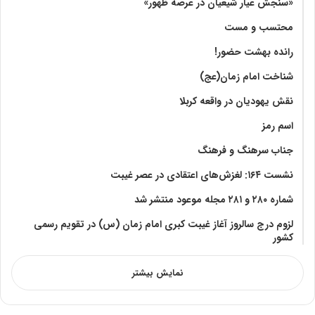
«سنجش عیار شیعیان در عرصه ظهور»
محتسب و مست
رانده بهشت‌ حضور!
شناخت امام زمان(عج)
نقش یهودیان در واقعه کربلا
اسم رمز
جناب سرهنگ و فرهنگ
نشست ۱۶۴: لغزش‌های اعتقادی در عصر غیبت
شماره ۲۸۰ و ۲۸۱ مجله موعود منتشر شد
لزوم درج سالروز آغاز غیبت کبری امام زمان (س) در تقویم رسمی
کشور
نمایش بیشتر