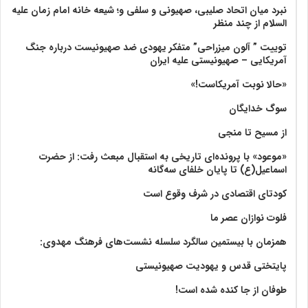
نبرد میان اتحاد صلیبی، صهیونی و سلفی و؛ شیعه خانه امام زمان علیه
السلام از چند منظر
توییت ” آلون میزراحی” متفکر یهودی ضد صهیونیست درباره جنگ
آمریکایی – صهیونیستی علیه ایران
«حالا نوبت آمریکاست!»
سوگ خدایگان
از مسیح تا منجی
«موعود» با پرونده‌ای تاریخی به استقبال مبعث رفت: از حضرت
اسماعیل(ع) تا پایان خلفای سه‌گانه
کودتای اقتصادی در شرف وقوع است
فلوت نوازان عصر ما
همزمان با بیستمین سالگرد سلسله نشست‌های فرهنگ مهدوی:‌
پایتختی قدس و یهودیت صهیونیستی
طوفان از جا کنده شده است!