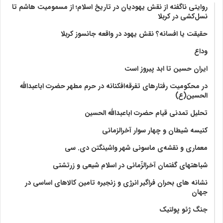
روایتی ناگفته از نقش یهودیان در تاریخ اسلام؛ از مسمومیت هاشم تا
نسل‌کشی در کربلا
حقیقت یا افسانه؟‌ نقش یهود در واقعه جانسوز کربلا
وداع
ایران حسین تا ابد پیروز است
در محکومیت رفتارهای تفرقه‌افکنانه در حرم مطهر حضرت اباعبدالله
الحسین(ع)
تحلیل تمدنی قیام حضرت اباعبدالله الحسین
کنیسه شیطان و چهار سوار آخرالزمانی
معماری و نقشه‌ی ماسونی شهر واشينگتن دی. سی
شباهتهای گفتمان آخر‌الزّمانی در اسلام شیعی و زرتشتی
نشانه های بحران فراگیر انرژی و زنجیره تامین کالاهای اساسی در
جهان
جنگ ژئو پولتیک