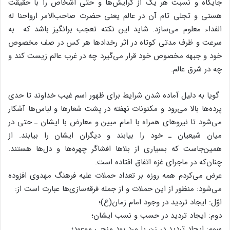
جایگاه و نسبت هر یک از گرایش‌ها و حتی اشخاص را با حقیقت
هستی و تجلی تام آن در عالم یعنی حضرت صاحب‌الامر ارواحنا له
الفداء معلوم می‌سازد. شاید این نکته تعجب برانگیز باشد که به
سرعت و ظرف مدتی کوتاه در اثر رخدادها هر کس در صف مخصوص
خود و جبهه مخصوص خود قرار می‌گیرد چه در غرب عالم زیست کند و
چه در شرق عالم.
گویا به دلیل آماده شدن شرایط برای ظهور اسم غیب خداوند تا حدی
پرده‌ها بالا می‌رود و مکنونات نهفته در پشت شعارها و لباس‌ها آشکار
می‌شود تا نیروهای همراه با امام مبین و معارض با ایشان ـ حتی در
میان شیعیان ـ خود را بیابند و دیگران ایشان را بیابند. از
همین‌جاست که بسیاری از بلاها افشاگر چهره‌ها و دل‌ها هستند.
چنان‌که در ماجرای غزه اتفاق افتاده است.
عرض می‌کردم همه روزه بر تعداد حملات علیه فرهنگ مهدوی افزوده
می‌شود: منظور از این حملات و از جمله فرقه‌سازی‌ها عبارت است از:‌
اوّل: ایجاد تردید در وجود امام زمان(ع)؛
دوم: ایجاد تردید در حسب و نسب ایشان؛
سوم: ایجاد تردید در زن یا مرد بود منجی موعود؛