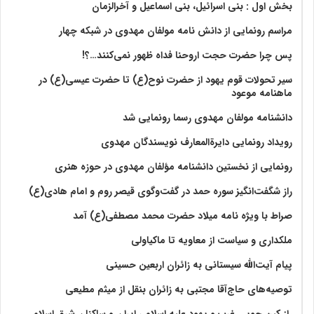
بخش اول : بنی اسرائیل، بنی اسماعیل و آخرالزمان
مراسم رونمایی از دانش نامه مولفان مهدوی در شبکه چهار
پس چرا حضرت حجت اروحنا فداه ظهور نمی‌کنند…؟!
سیر تحولات قوم یهود از حضرت نوح(ع) تا حضرت عیسی(ع) در
ماهنامه موعود
دانشنامه مولفان مهدوی رسما رونمایی شد
رویداد رونمایی دایرةالمعارف نویسندگان مهدوی
رونمایی از نخستین دانشنامه مؤلفان مهدوی در حوزه هنری
راز شگفت‌انگیز سوره حمد در گفت‌وگوی قیصر روم و امام هادی(ع)
صراط با ویژه نامه میلاد حضرت محمد مصطفی(ع) آمد
ملکداری و سیاست از معاویه تا ماکیاولی
پیام آیت‌الله سیستانی به زائران اربعین حسینی
توصیه‌های حاج‌آقا مجتبی به زائران بنقل از میثم مطیعی