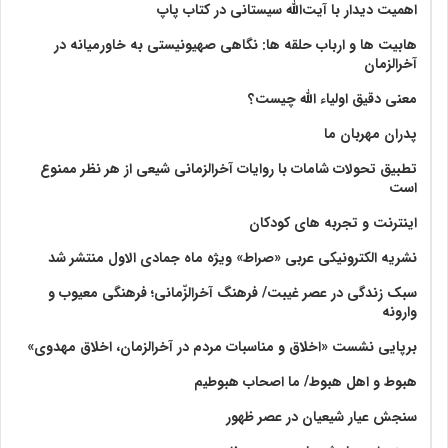
اهمیت دیدار با آیت‌الله سیستانی در کتاب پاپ
هابیت ها و ارباب حلقه ها: نگاهی صهیونیستی به خاورمیانه در
آخرالزمان
معنی دقیق اولیاء الله چیست؟
پدران مهربان ما
تطبیق تحولات شامات با روایات آخرالزمانی شیعی از هر نظر ممنوع
است
اینترنت و تجربه های کودکان
نشریه الکترونیکی عربی «صراط» ویژه ماه جمادی الاول منتشر شد
سبک زندگی در عصر غیبت/ فرهنگ آخرالزّمانی؛ فرهنگی معیوب و
وارونه
برپایی نشست «اخلاق و مناسبات مردم در آخرالزمان، اخلاق مهدوی»
هبوط و اهل هبوط/ ما اصحاب هبوطیم
سنجش عیار شیعیان در عصر ظهور