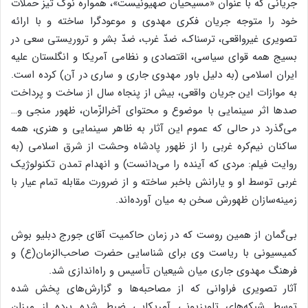
جریانی که با عنوان «مسیحیان صهیونیست»، همواره نوک تیز حملات
خود را متوجه جریان فکری مهدوی و موعودگرا ساخته و با ارائه
تصویری غیرواقعی، ترسناک، ضدّ غرب، ضدّ بشر و تروریستی سعی در
بسیج همه قوای سیاسی، اقتصادی و نظامی آمریکا و انگلستان علیه
ایران اسلامی (به دلیل باور مهدوی جاری و ساری در آن) کرده است.
به موازات این جریان واقعی، بیش از پنجاه سال از ساخت و پرداخت
صدها اثر سینمایی با موضوع و محتوای آخرالزّمان، ظهور منجی و…
می‌گذرد در حالی که عموم این آثار به ظاهر سینمایی و هنری، همه
ساکنان نیم‌کره غربی را از ظهور پادشاه وحشت از شرق اسلامی (به
روایت فیلم: مردی که آینده را می‌دانست) و انهدام تمدن تکنولوژیک
غربی توسط او و یارانش باخبر ساخته و از ضرورت مقابله تمام عیار با
زمینه‌سازان ظهورش سخن به میان آورده‌اند.
بی‌گمان از همین روست که در زمان حاکمیت آقای جورج دبلیو بوش
کمیسیونی با ریاست وی برای شناسایی حضرت صاحب‌الزمان(ع) و
فرهنگ مهدوی جاری میان شیعیان تأسیس و راه‌اندازی شد.
آثار تصویری فراوانی که از مصاحبه‌ها و گزارش‌های پخش شده
توسط شبکه‌های تلویزیونی آمریکایی ضبط شده پرده از میزان