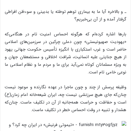
ـ و بالاخره آیا ما به بیماری توهم توطئه یا بدبینی و سوءظن افراطی
گرفتار آمده و از آن بی‌خبریم؟
بارها اشاره کرده‌ام که هرگونه احساس امنیت تام در هنگامی‌که
«یهودیت صهیونیستی» چون دملی چرکین در سرزمین‌های اسلامی
حاضر است و غرب استکباری با انگیزه تأسیس حکومت جهانی یهود
از هیچ جنایتی علیه انسانیت، شرافت اخلاقی و مستضعفان جهان و
به ویژه مسلمانان کوتاه نمی‌آید برای ما و مردم ما و نظام اسلامی ما
نوعی خامی تام است.
وظیفه پرسش از چند و چون ماجرا در عهده نگارنده و موعود نیست
چنان‌که جای هیچ سرزنشی نیست چه، ایران شیعه‌خانه امام زمان(ع)
است و حفاظت و حراست همه‌جانبه از آن در تکلیف ماست. چنان‌که
هشدار و تنبیه در وقت احساس خطر در تکلیف ماست.