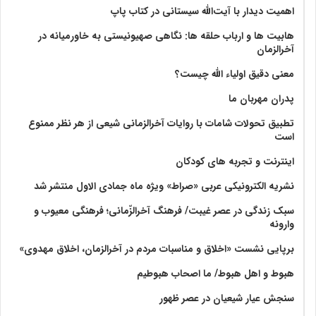
اهمیت دیدار با آیت‌الله سیستانی در کتاب پاپ
هابیت ها و ارباب حلقه ها: نگاهی صهیونیستی به خاورمیانه در
آخرالزمان
معنی دقیق اولیاء الله چیست؟
پدران مهربان ما
تطبیق تحولات شامات با روایات آخرالزمانی شیعی از هر نظر ممنوع
است
اینترنت و تجربه های کودکان
نشریه الکترونیکی عربی «صراط» ویژه ماه جمادی الاول منتشر شد
سبک زندگی در عصر غیبت/ فرهنگ آخرالزّمانی؛ فرهنگی معیوب و
وارونه
برپایی نشست «اخلاق و مناسبات مردم در آخرالزمان، اخلاق مهدوی»
هبوط و اهل هبوط/ ما اصحاب هبوطیم
سنجش عیار شیعیان در عصر ظهور