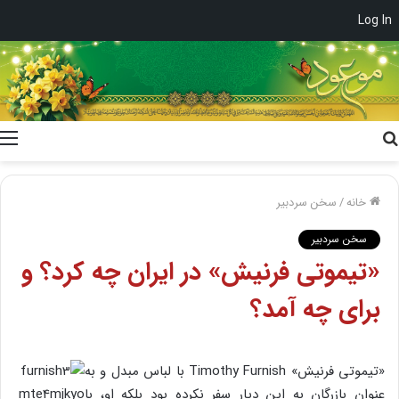
Log In
جستجو
برای
خانه
/
سخن سردبیر
سخن سردبیر
«تیموتی فرنیش» در ایران چه کرد؟ و
برای چه آمد؟‌
«تیموتی فرنیش» Timothy Furnish با لباس مبدل و به
عنوان بازرگان به این دیار سفر نکرده بود بلکه او، با