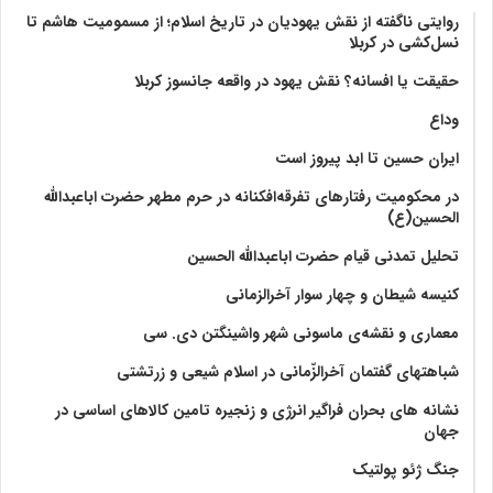
روایتی ناگفته از نقش یهودیان در تاریخ اسلام؛ از مسمومیت هاشم تا
نسل‌کشی در کربلا
حقیقت یا افسانه؟‌ نقش یهود در واقعه جانسوز کربلا
وداع
ایران حسین تا ابد پیروز است
در محکومیت رفتارهای تفرقه‌افکنانه در حرم مطهر حضرت اباعبدالله
الحسین(ع)
تحلیل تمدنی قیام حضرت اباعبدالله الحسین
کنیسه شیطان و چهار سوار آخرالزمانی
معماری و نقشه‌ی ماسونی شهر واشينگتن دی. سی
شباهتهای گفتمان آخر‌الزّمانی در اسلام شیعی و زرتشتی
نشانه های بحران فراگیر انرژی و زنجیره تامین کالاهای اساسی در
جهان
جنگ ژئو پولتیک