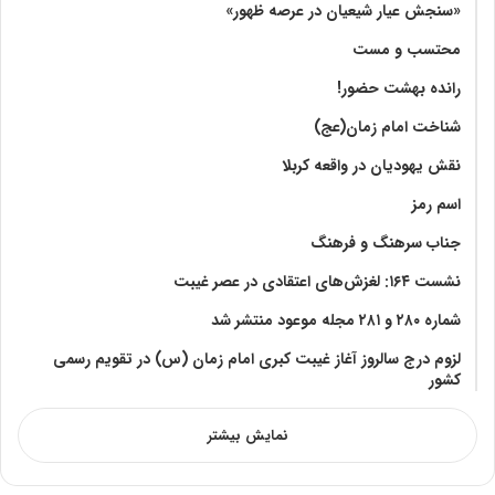
«سنجش عیار شیعیان در عرصه ظهور»
محتسب و مست
رانده بهشت‌ حضور!
شناخت امام زمان(عج)
نقش یهودیان در واقعه کربلا
اسم رمز
جناب سرهنگ و فرهنگ
نشست ۱۶۴: لغزش‌های اعتقادی در عصر غیبت
شماره ۲۸۰ و ۲۸۱ مجله موعود منتشر شد
لزوم درج سالروز آغاز غیبت کبری امام زمان (س) در تقویم رسمی
کشور
نمایش بیشتر