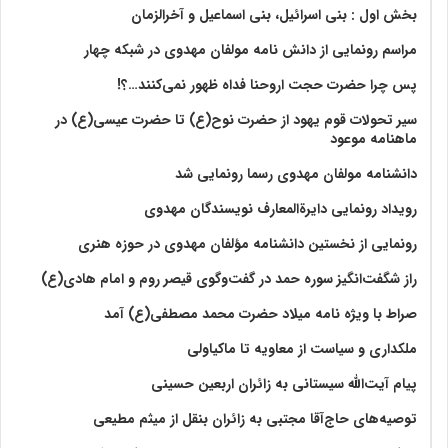
بخش اول : بنی اسرائیل، بنی اسماعیل و آخرالزمان
مراسم رونمایی از دانش نامه مولفان مهدوی در شبکه چهار
پس چرا حضرت حجت اروحنا فداه ظهور نمی‌کنند…؟!
سیر تحولات قوم یهود از حضرت نوح(ع) تا حضرت عیسی(ع) در
ماهنامه موعود
دانشنامه مولفان مهدوی رسما رونمایی شد
رویداد رونمایی دایرةالمعارف نویسندگان مهدوی
رونمایی از نخستین دانشنامه مؤلفان مهدوی در حوزه هنری
راز شگفت‌انگیز سوره حمد در گفت‌وگوی قیصر روم و امام هادی(ع)
صراط با ویژه نامه میلاد حضرت محمد مصطفی(ع) آمد
ملکداری و سیاست از معاویه تا ماکیاولی
پیام آیت‌الله سیستانی به زائران اربعین حسینی
توصیه‌های حاج‌آقا مجتبی به زائران بنقل از میثم مطیعی