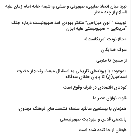
نبرد میان اتحاد صلیبی، صهیونی و سلفی و؛ شیعه خانه امام زمان علیه
السلام از چند منظر
توییت ” آلون میزراحی” متفکر یهودی ضد صهیونیست درباره جنگ
آمریکایی – صهیونیستی علیه ایران
«حالا نوبت آمریکاست!»
سوگ خدایگان
از مسیح تا منجی
«موعود» با پرونده‌ای تاریخی به استقبال مبعث رفت: از حضرت
اسماعیل(ع) تا پایان خلفای سه‌گانه
کودتای اقتصادی در شرف وقوع است
فلوت نوازان عصر ما
همزمان با بیستمین سالگرد سلسله نشست‌های فرهنگ مهدوی:‌
پایتختی قدس و یهودیت صهیونیستی
طوفان از جا کنده شده است!