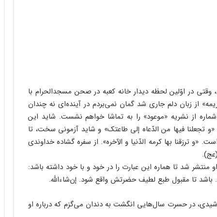
ی اردیبهشت ماه از سال ۷۴ خورشیدی، وقتی در اوّلین لحظه دیدار خانه کعبه در صحن مسجدالحرام با
کریمه» از زبان دلم جاری شد گمان نمی‌بردم در آینده‌ای نه چندان
ماره از نشریه «موعود» را به تماشا خواهم نشست. شاید این
د: «و تجعلنا فیها من الدّعاه إلی طاعتک» و شاید آزمونی سخت، تا
 «و ترزقنا بها کرمه الدّنیا و الآخره». از سفره گشاده خداوندی
عج).
 او منتشر شد تا هماره این عبارت را در خود و با خود داشته باشد:
». باشد تا مقبول طبع لطیف حضرتش واقع شود. إن‌شاءالله.
ر یکی از روزهای اردیبهشت ماه از سال ۸۸ خورشیدی، در حسرت سال‌هایی انگشت به دندان می‌گزم که درباره او