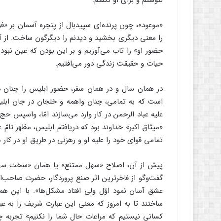
ننوشتم و برای او نگفتم.
«موعود»، چون پرنده‌ای سپیدبال از پنجره آسمان بر «ف
را معنی دیگری بخشید و دیدنم را دیگرگون ساخت. از آن
حضور او» را تاب می‌آوریم و بر این بودن که عین نبود
حیات و حقیقت زندگی دور می‌افتیم.
در همان سال و در همان سفر، حضور ابلیس را چنان د
است که به تمامی، چنان واهمه و خلجان در جان ابلی
علیه عباد الرحمن در کار وارد می‌سازند امّا، واسپس حج
«میثاق اکبر» خداوند بود که دریافتم ابلیس، مظهر تام
تمامی قوای خود را علیه او و رهزنی در طریق او در کار م
پیش از آن، اصلاح «سهل ممتنع» یا همان «سخت سهل‌نما»
گفت‌وگو از فاخرترین اثر صنع پروردگار، حضرت صاحب‌الا
عشق آسان نمود اوّل ولی افتاد مشکل‌ها». با این هم
ساختند تا به امروز که معنی این عبارت شریف را به عیان
کسانی نیستیم که مراعات حال شما را نکنیم» تجربه 