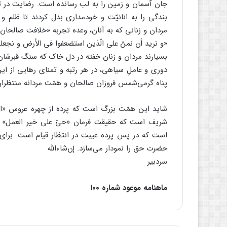
جان آسمان و زمین را به لب رسانده است. رضایت در تد
بندگی را به انانیّت و خودمداری بدل کردند تا ظلم و
مردان و زنانی که به آنان، وعده تجربه «خلافت صالحان 
«و نرید أن نمنّ علی الّذین استضعفوا فی الأرض و نجعلهم 
بسیارند مردان و زنان خفته در دل خاک که سنگ قبرشان آ
دوری و عاملِ سیاهی، در هر رتبه و تمنای رهایی از ای
پناه گرمی‌شمس فروزان صالحان و همّت مردانه منتظران،
شاید این همّت بزرگ است که پرده از چهره عروس «افض
شریف است که حقیقت فرمان «حیّ علی خیر العمل» را 
است که در پس پرده غیبت در انتظار قیام است. برای س
حضرت حق را نمودار می‌سازد. إن‌شاءالله
سردبیر
ماهنامه موعود شماره ۱۰۰