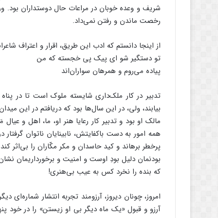
شریف و وعده خوبان در مراعات حال دوستداران بود. و
رخصت ماندن و رفتن نمی‌داد.
از اینجا دانستم که ادب این طریق، اقرار و اعتراف شاعر
تو دستگیر شو ای پیک پی خجسته که من
پیاده می‌روم و همرهان سواران‌اند
تدبیر در کار ملک‌داری شایسته ملوک است تا در پناه
بیابند، ولی، در این سال‌ها بود که دریافتم در این میدا
مالک او بود و تدبیر کار رعایا هنر او، ما، اهل و عیال م
همه امور به دست باکفایتش، نابینایان ناتوان گرفتار در
پرخطر برهاند و کید حاسدان و مکر مکّاران را بی‌اثر کن
بودنمان دلیل بودِ اوست و امنیت و برخورداریمان نشان 
که بنده را نخرد کس به عیب بی‌هنری!
امروز، چونان دیروز، آرزومند تجربه انتشار شماره‌ای دیگر
آرزو و قبول «یک ماه دیگر بی او زیستن» را در خود پن