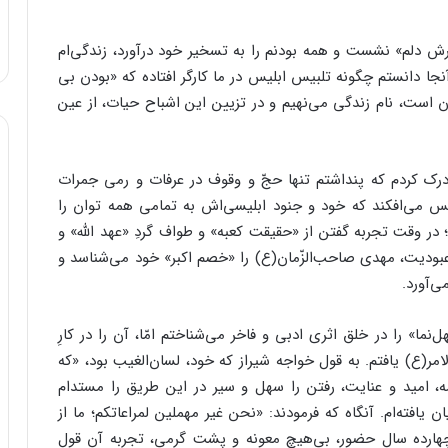
رش دلم» نشست و همه بودنم را به تسخیر خود درآورد، زندگی‌ام
جا دانستم چگونه تلبیس ابلیس در ما کارگر افتاده که «بودن بی
ن است، نام زندگی می‌نهیم و در تزیین این اشباح حیات، از عین
رک کردم که پنداشتم تنها حجّ و وقوف در عرفات و رمی جمرات
س می‌افکند که خود و جنود ابلیسی‌اش به تمامی همه توان را
؛ در وقت تجربه گفتن از «حقیقت کعبه» و طواف گردِ «عهد الله» و
ّ عبودیت، مهدی صاحب‌الزّمان(ع) را «خصم اکبر» خود می‌شناسد و
ی‌آورد.
 را در خلق اثری ادبی و فاخر می‌شناختم امّا، آن را در کارِ
مر(ع) یافتم. به قول خواجه شیراز که خود، لسان‌الغیب بود، «که
ه، امید و عنایت، رفتن را سهل و سیر در این طریق را مستدام
 یافته‌ام. آنگاه که فرمودند: «نحن غیر مهملین لمراعاتکم؛ ما از
چهارده سال حضور، بی‌هیچ معونه و پشت گرمی، تجربه آن قول