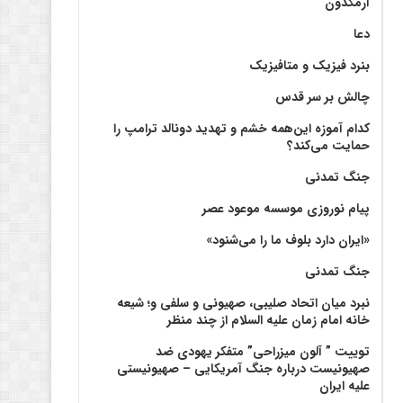
آرمگدون
دعا
بنرد فیزیک و متافیزیک
چالش بر سر قدس
کدام آموزه این‌همه خشم و تهدید دونالد ترامپ را
حمایت می‌کند؟
جنگ تمدنی
پیام نوروزی موسسه موعود عصر
«ایران دارد بلوف ما را می‌شنود»
جنگ تمدنی
نبرد میان اتحاد صلیبی، صهیونی و سلفی و؛ شیعه
خانه امام زمان علیه السلام از چند منظر
توییت ” آلون میزراحی” متفکر یهودی ضد
صهیونیست درباره جنگ آمریکایی – صهیونیستی
علیه ایران