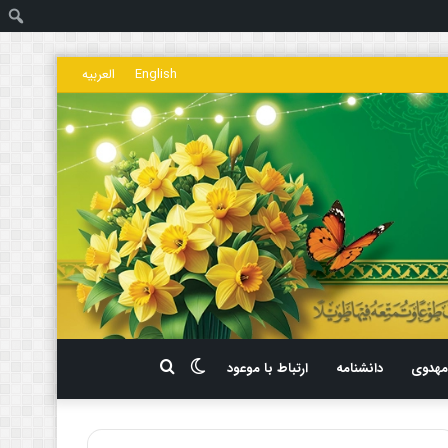
ج
English
العربیه
تغییر
جستجو
هدوی
دانشنامه
ارتباط با موعود
پوسته
برای