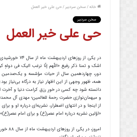
خانه
/
سخن سردبیر
/
حی علی خیر العمل
سخن سردبیر
حی علی خیر العمل
در یکی از روزها
اشک و تمنا ذکر رفیع «اللّهم إنّا نرغب الیک فی دولهٍ 
دور، چهاردهمین سال از حیات مؤسّسه و یک‌صدمین ش
همه، ظهور وجهی از این اظهار نیاز به درگاه بی‌نیاز بو
دانسته شود چه کسی در خورِ رزق کرامت دنیا و آخرت است.
و میهمان‌نوازی حضرت رحمهً للعالمین؛ مهدی آل محمد(
از اینجا و در انتهای اضطرار، نشریه‌ای درباره او و برای
«اوّلین نشریه درباره امام عصر(ع) و برای امام عصر(ع)
امروز، د