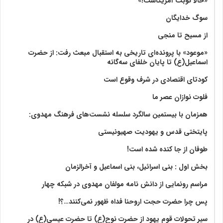
«حالا نوبت آمریکاست!»
سوگ خدایگان
از مسیح تا منجی
«موعود» با پرونده‌ای تاریخی به استقبال مبعث رفت: از حضرت
اسماعیل(ع) تا پایان خلفای سه‌گانه
کودتای اقتصادی در شرف وقوع است
فلوت نوازان عصر ما
همزمان با بیستمین سالگرد سلسله نشست‌های فرهنگ مهدوی:‌
پایتختی قدس و یهودیت صهیونیستی
طوفان از جا کنده شده است!
بخش اول : بنی اسرائیل، بنی اسماعیل و آخرالزمان
مراسم رونمایی از دانش نامه مولفان مهدوی در شبکه چهار
پس چرا حضرت حجت اروحنا فداه ظهور نمی‌کنند…؟!
سیر تحولات قوم یهود از حضرت نوح(ع) تا حضرت عیسی(ع) در