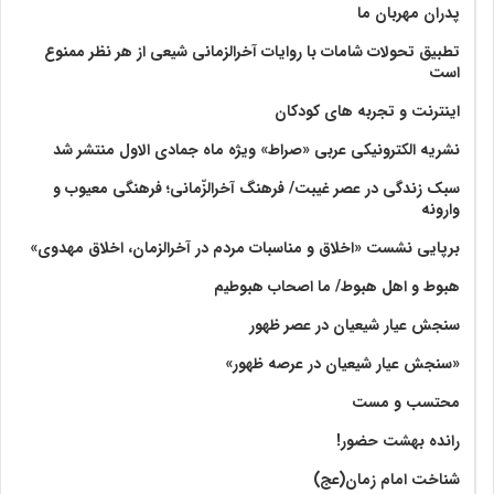
پدران مهربان ما
تطبیق تحولات شامات با روایات آخرالزمانی شیعی از هر نظر ممنوع
است
اینترنت و تجربه های کودکان
نشریه الکترونیکی عربی «صراط» ویژه ماه جمادی الاول منتشر شد
سبک زندگی در عصر غیبت/ فرهنگ آخرالزّمانی؛ فرهنگی معیوب و
وارونه
برپایی نشست «اخلاق و مناسبات مردم در آخرالزمان، اخلاق مهدوی»
هبوط و اهل هبوط/ ما اصحاب هبوطیم
سنجش عیار شیعیان در عصر ظهور
«سنجش عیار شیعیان در عرصه ظهور»
محتسب و مست
رانده بهشت‌ حضور!
شناخت امام زمان(عج)