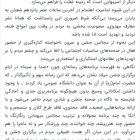
دیگر از آسیبهایی‌ است‌ که‌ زمینه‌ غفلت‌ را فراهم‌ می‌سازد.
در این‌ شیوه‌ تمامیت‌ اهتمام‌ در آخرین‌ ساعات‌ عصر پانزدهم‌ شعبان‌ به‌
پایان‌ می‌رسد؛ بی‌آنکه‌ شرط‌ ضروری‌ این‌ پاسداشت‌ که‌ همانا نشر
معارف‌ مهدوی‌، مصونیت‌ بخشی‌ به‌ مردم‌ در وقت‌ بروز امواج‌ فتنه‌،
تردید و تهدید است‌ ادا شده‌ باشد.
این‌ نحوه‌ از مجالس‌ جشن‌ و سرور، ناخواسته‌ کناره‌گیری‌ از حضور
فعال‌ در صحنه‌های‌ مناسبات‌ اجتماعی‌ را القا می‌کند و چشم‌ مردم‌ را بر
تهدیدهای‌ نظامهای‌ استکباری‌ و استعماری‌ می‌بندد.
نگاهی‌ به‌ فهرست‌ برنامه‌های‌ رسانه‌ای‌ چون‌ «صدا و سیما» در ایام‌
برگزاری‌ جشن‌ میلاد نشان‌ می‌دهد که‌ این‌ رسانه‌ مهم‌ و تأثیرگذار ـ که‌
حضرت‌ امام‌(ره‌) از آن‌ به‌ عنوان‌ دانشگاه‌ عمومی‌ یاد کردند ـ با وجود
داشتن‌ امکاناتی‌ وسیع‌ بدون‌ هیچگونه‌ برنامه‌ریزی‌ جدی‌ و آمادگی‌
شایسته‌ به‌ ناگاه‌ در صحنه‌ جشن‌ و شادی‌ مردم‌ حاضر می‌شود و با
ارائه‌ برنامه‌هایی‌ ضعیف‌، فاقد محتوی‌، فاقد طرح‌ کلان‌ و منسجم‌ و با
اتکا به‌ چند برنامه‌ عجولانه‌ و ترتیب‌ مجالس‌ میهمانی‌ رنگارنگ‌ با
حضور چند هنرپیشه‌، چند خواننده‌، چند ورزشکار سر و ته‌ ماجرا را هم‌
می‌آورد. در این‌ میان‌ اگر همت‌ طبیعی‌ مردم‌ در برگزاری‌ جشن‌ و
برپایی‌ طاق‌ نصرت‌ و بساط‌ سور و سات‌ نبود معلوم‌ نبود اینهمه‌ شبکه‌