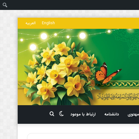
ج
English
العربیه
تغییر
جستجو
هدوی
دانشنامه
ارتباط با موعود
پوسته
برای