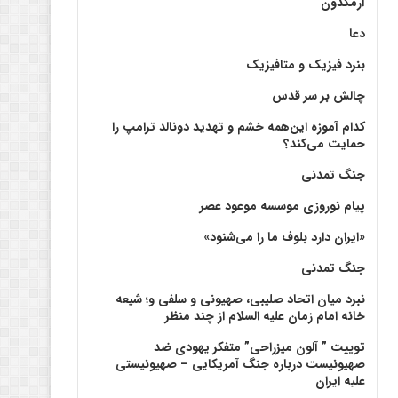
آرمگدون
دعا
بنرد فیزیک و متافیزیک
چالش بر سر قدس
کدام آموزه این‌همه خشم و تهدید دونالد ترامپ را
حمایت می‌کند؟
جنگ تمدنی
پیام نوروزی موسسه موعود عصر
«ایران دارد بلوف ما را می‌شنود»
جنگ تمدنی
نبرد میان اتحاد صلیبی، صهیونی و سلفی و؛ شیعه
خانه امام زمان علیه السلام از چند منظر
توییت ” آلون میزراحی” متفکر یهودی ضد
صهیونیست درباره جنگ آمریکایی – صهیونیستی
علیه ایران