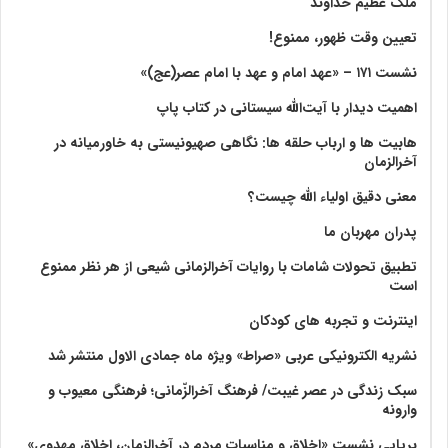
ملک عظیم خداوند
تعیین وقت ظهور، ممنوع!
نشست ۱۷۱ – «عهد امام و عهد با امام عصر(عج)»
اهمیت دیدار با آیت‌الله سیستانی در کتاب پاپ
هابیت ها و ارباب حلقه ها: نگاهی صهیونیستی به خاورمیانه در
آخرالزمان
معنی دقیق اولیاء الله چیست؟
پدران مهربان ما
تطبیق تحولات شامات با روایات آخرالزمانی شیعی از هر نظر ممنوع
است
اینترنت و تجربه های کودکان
نشریه الکترونیکی عربی «صراط» ویژه ماه جمادی الاول منتشر شد
سبک زندگی در عصر غیبت/ فرهنگ آخرالزّمانی؛ فرهنگی معیوب و
وارونه
برپایی نشست «اخلاق و مناسبات مردم در آخرالزمان، اخلاق مهدوی»