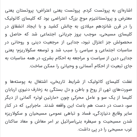
اشاره‌ای به پروتست کردم. پروتست یعنی اعتراض؛ پروتستان یعنی
معترض و پروتستانتیزم موج بزرگ اعتراضی بود که کلیسای کاتولیک
را در قرن شانزدهم میلادی به چالش کشید و با ایجاد انشقاق در
کلیسای مسیحی، موجب بروز جریانی اجتماعی شد که حاصل و
محصولش جز اعتزال نبود، جدایی از مرجعیت دینی و روحانی در
مناسبات اجتماعی و سیاسی را سبب شد و توسعه سکولاریزم؛ یعنی
جدایی دین از سیاست و مراجعه به احکام بشری، در همه مناسبات به
جای تبعیت از احکام آسمانی و وحیانی را ممکن ساخت.
غفلت کلیسای کاتولیک از شرایط تاریخی، اشتغال به پوسته‌ها و
صورت‌های تهی از روح و باطن و دل بستگی به زخارف دنیوی اربابان
کلیسا از یک سو و عامل محرکی چون «مارتین لوتر» آلمانی از دیگر
سو، دست در دست هم باعث این واقعه شدند. ماجرایی که در کنار
سایر وقایع دنیازدگی، فساد و تباهی عمومی مسیحیان و سکولاریزه
شدن مسیحیت و سیطره بنی‌اسرائیل بر امر معاش و معاد ساکنان
غرب مسیحی را در پی داشت.