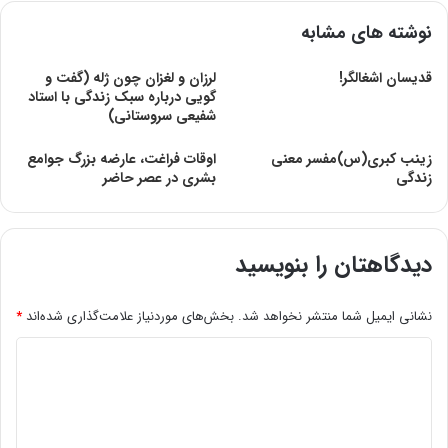
نوشته های مشابه
قدیسان اشغالگر!
لرزان و لغزان چون ژله (گفت و
گویی درباره سبک زندگی با استاد
شفیعی سروستانی)
زینب کبرى(س)مفسر معنى
اوقات فراغت، عارضه بزرگ جوامع
زندگى
بشرى در عصر حاضر
دیدگاهتان را بنویسید
نشانی ایمیل شما منتشر نخواهد شد.
بخش‌های موردنیاز علامت‌گذاری شده‌اند
*
د
ی
د
گ