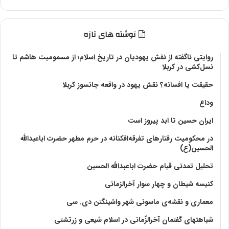
نوشته های تازه
روایتی ناگفته از نقش یهودیان در تاریخ اسلام؛ از مسمومیت هاشم تا
نسل‌کشی در کربلا
حقیقت یا افسانه؟‌ نقش یهود در واقعه جانسوز کربلا
وداع
ایران حسین تا ابد پیروز است
در محکومیت رفتارهای تفرقه‌افکنانه در حرم مطهر حضرت اباعبدالله
الحسین(ع)
تحلیل تمدنی قیام حضرت اباعبدالله الحسین
کنیسه شیطان و چهار سوار آخرالزمانی
معماری و نقشه‌ی ماسونی شهر واشينگتن دی. سی
شباهتهای گفتمان آخر‌الزّمانی در اسلام شیعی و زرتشتی