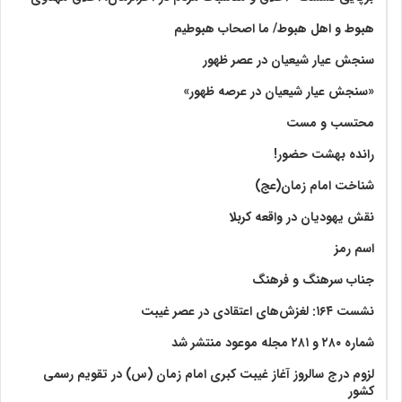
هبوط و اهل هبوط/ ما اصحاب هبوطیم
سنجش عیار شیعیان در عصر ظهور
«سنجش عیار شیعیان در عرصه ظهور»
محتسب و مست
رانده بهشت‌ حضور!
شناخت امام زمان(عج)
نقش یهودیان در واقعه کربلا
اسم رمز
جناب سرهنگ و فرهنگ
نشست ۱۶۴: لغزش‌های اعتقادی در عصر غیبت
شماره ۲۸۰ و ۲۸۱ مجله موعود منتشر شد
لزوم درج سالروز آغاز غیبت کبری امام زمان (س) در تقویم رسمی
کشور