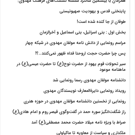
همزمان با بیستمین سالگرد سلسله نشست‌های فرهنگ مهدوی:‌
پایتختی قدس و یهودیت صهیونیستی
طوفان از جا کنده شده است!
بخش اول : بنی اسرائیل، بنی اسماعیل و آخرالزمان
مراسم رونمایی از دانش نامه مولفان مهدوی در شبکه چهار
پس چرا حضرت حجت اروحنا فداه ظهور نمی‌کنند…؟!
سیر تحولات قوم یهود از حضرت نوح(ع) تا حضرت عیسی(ع) در
ماهنامه موعود
دانشنامه مولفان مهدوی رسما رونمایی شد
رویداد رونمایی دایرةالمعارف نویسندگان مهدوی
رونمایی از نخستین دانشنامه مؤلفان مهدوی در حوزه هنری
راز شگفت‌انگیز سوره حمد در گفت‌وگوی قیصر روم و امام هادی(ع)
صراط با ویژه نامه میلاد حضرت محمد مصطفی(ع) آمد
ملکداری و سیاست از معاویه تا ماکیاولی