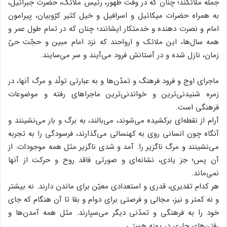
جمله ملائکند؛ چنان که در وقت ظهور، رئیس ملائک، حضرت جبرائیل،
به همراه حضرات میکائیل و اسرافیل و خیل کثیر کرّوبیان، پیرامون
امام و نصرت دهنده و خدمتکار ایشانند؛ چنان که در تمام طول عمر و
همه سال‌ها، این ملائک و ارواحند که نزد امام مبین و حجّت حیّ
زمان، نازل شده و در آستانش فرود می‌آیند و سر می‌سایند.
ماجرای اوج و فرود فرهنگ و تمدّن‌ها و به عبارتی تولّد و مرگ آنها، در
زمره شنیدنی‌ترین و خواندنی‌ترین ماجراهای رفته و موضوعات
فرهنگی است.
آرام از نقطه‌ای برکشیده می‌شوند، می‌بالند، به برگ و بار می‌نشینند و
آنگاه چون انسانی روی به کهنسالی می‌گذارند، فرسودگی را به تجربه
می‌نشینند و مرگ ناگزیر را. آمد و شدی ناگزیر مثل همه موجودات. از
آن پس؛ جز یادی، نشانه‌ای و صورتی فاقد روح و حرکت از آنها
نمی‌ماند.
هر کدام تقدیری، قدری و استعدادی معیّن برای ماندن دارند. نه بیشتر
و نه کمتر و نیز، مجالی و فرصتی برای دوام و بقا تا آن هنگام که جای
خود را به فرهنگی و تمدّنی دیگر می‌سپارند. مثل همه آمدن‌ها و
رفتن‌های جاری در پهنه هستی.