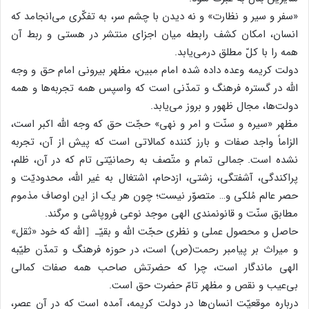
«سفر و سیر و نظارت» و نه دیدن با چشم سر، به تفکّری می‌انجامد که
انسان، امکان کشف رابطه میان اجزای منتشر در هستی و ربط آن
همه را با کلّ مطلق درمی‌یابد.
دولت کریمه وعده داده شده امام مبین، مظهر بیرونی امام حق و وجه
الله در گستره فرهنگ و تمدّنی است که واسپس همه تجربه‌ها و همه
دولت‌ها، مجال ظهور و بروز می‌یابد.
مظهر «سیره و سنّت و امر و نهی» حجّت حق که وجه الله اکبر است،
الزاماً واجد صفات و بارز کننده کمالاتی است که پیش از آن، تجربه
نشده است. جمالی تمام و متّصف به رحمانیّتی تام که در آن، ظلم،
پراکندگی، آشفتگی، زشتی، ازدحام، اشتغال به غیر الله، محدودیّت و
حصر عالم مُلکی و… متصوّر نیست؛ چون هر یک از این اوصاف مذموم
مطابق سنّت و قانونمندی الهی موجد نوعی فروپاشی و مرگند.
حاصل و محصول عملی و نظری حجّت الله و بقیّـ［الله که خود «ثقل»
و میراث بر پیامبر رحمت(ص) است، در حوزه فرهنگ و تمدّن طیّبه
الهی ماندگار است، چرا که حضرتش صاحب همه صفات کمالی
بی‌عیب و نقص و مظهر تامّ حضرت حق است.
درباره موقعیّت انسان‌ها در دولت کریمه، آمده است که در آن عصر،