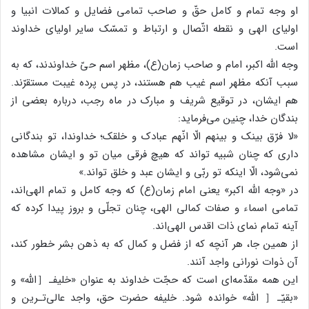
او وجه تمام و کامل حقّ و صاحب تمامی فضایل و کمالات انبیا و
اولیای الهی و نقطه اتّصال و ارتباط و تمسّک سایر اولیای خداوند
است.
وجه الله اکبر، امام و صاحب زمان(ع)، مظهر اسم حیّ خداوندند، که به
سبب آنکه مظهر اسم غیب هم هستند، در پس پرده غیبت مستقرّند.
هم ایشان، در توقیع شریف و مبارک در ماه رجب، درباره بعضی از
بندگان خدا، چنین می‌فرماید:
«لا فرّق بینک و بینهم الّا انّهم عبادک و خلقک؛ خداوندا، تو بندگانی
داری که چنان شبیه تواند که هیچ فرقی میان تو و ایشان مشاهده
نمی‌شود، الّا اینکه تو ربّی و ایشان عبد و خلق تواند.»
در «وجه الله اکبر» یعنی امام زمان(ع) که وجه کامل و تمام الهی‌اند،
تمامی اسماء و صفات کمالی الهی، چنان تجلّی و بروز پیدا کرده که
آینه تمام نمای ذات اقدس الهی‌اند.
از همین جا، هر آنچه که از فضل و کمال که به ذهن بشر خطور کند،
آن ذوات نورانی واجد آنند.
این همه مقدّمه‌ای است که حجّت خداوند به عنوان «خلیفـ［الله» و
«بقیّـ［ الله» خوانده شود. خلیفه حضرت حق، واجد عالی‌تـرین و