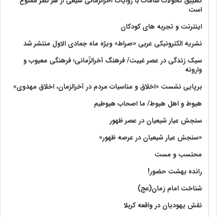
تطبیق تحولات شامات با روایات آخرالزمانی شیعی از هر نظر ممنوع
است
اینترنت و تجربه های کودکان
نشریه الکترونیکی عربی «صراط» ویژه ماه جمادی الاول منتشر شد
سبک زندگی در عصر غیبت/ فرهنگ آخرالزّمانی؛ فرهنگی معیوب و
وارونه
برپایی نشست «اخلاق و مناسبات مردم در آخرالزمان، اخلاق مهدوی»
هبوط و اهل هبوط/ ما اصحاب هبوطیم
سنجش عیار شیعیان در عصر ظهور
«سنجش عیار شیعیان در عرصه ظهور»
محتسب و مست
رانده بهشت‌ حضور!
شناخت امام زمان(عج)
نقش یهودیان در واقعه کربلا