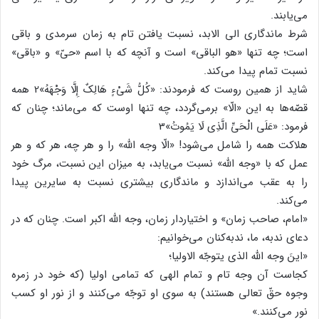
می‌یابند.
شرط ماندگاری الی الابد، نسبت یافتن تام به زمان سرمدی و باقی
است؛ چه تنها «هو الباقی» است و آنچه که با اسم «حیّ» و «باقی»
نسبت تمام پیدا می‌کند.
شاید از همین روست که فرمودند: «کُلُّ شَیْءٍ هَالِکٌ إِلَّا وَجْهَهُ»2 همه
قصّه‌ها به این «الّا» برمی‌گردد، چه تنها اوست که می‌ماند؛ چنان که
فرمود: «عَلَى الْحَیِّ الَّذِی لَا یَمُوتُ»3
هلاکت همه را شامل می‌شود! «الّا وجه الله» را و هر چه، هر که و هر
عمل که با «وجه الله» نسبت می‌یابد، به میزان این نسبت، مرگ خود
را به عقب می‌اندازد و ماندگاری بیشتری نسبت به سایرین پیدا
می‌کند.
«امام، صاحب زمان» و اختیاردار زمان، وجه الله اکبر است. چنان که در
دعای ندبه، ما، ندبه‌کنان می‌خوانیم:
«اینَ وجه الله الذی یتوجّه الاولیا؛
کجاست آن وجه تام و تمام الهی که تمامی اولیا (که خود در زمره
وجوه حقّ تعالی هستند) به سوی او توجّه می‌کنند و از نور او کسب
نور می‌کنند.»