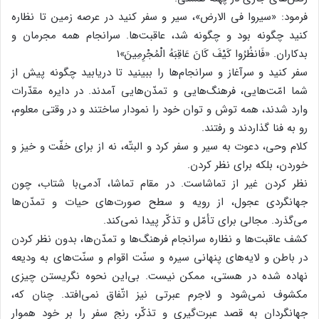
فرمود: «سیروا فی الارض»، سیر و سفر کنید در عرصه زمین تا نظاره
کنید چگونه بود و چگونه شد، عاقبت‌ها. سرانجام همه مجرمان و
بدکاران. «فَانظُرُوا کَیْفَ کَانَ عَاقِبَهُ الْمُجْرِمِینَ»1
سفر کنید و سرآغاز و سرانجام‌ها را ببینید تا دریابید چگونه پیش از
شما امّت‌هایی، فرهنگ‌هایی و تمدّن‌هایی آمدند. در دایره مقدّرات
وارد شدند، همه توش و توان خود را نمودار ساختند و در وقتی معلوم،
رو به فنا گذاردند و رفتند.
کلام وحی، دعوت به سیر و سفر کرد و البتّه، نه از برای خفّت و خیز و
خوردن، بلکه برای نظر کردن.
نظر کردن غیر از تماشاست. در مقام تماشا، آدمی‌با شتاب، چون
جهانگردی عجول، از رویه و سطح صورت‌های حیات و تمدّن‌ها
می‌گذرد. مجالی برای تأمّل و تذکّر پیدا نمی‌کند.
کشف عاقبت‌ها و نظاره سرانجام فرهنگ‌ها و تمدّن‌ها، بدون نظر کردن
در باطن و لایه‌های پنهانی سیره و سنّت اقوام و سنّت‌های به ودیعه
نهاده شده در هستی، ممکن نیست. بی‌این ‌نحوه نگریستن چیزی
مکشوف نمی‌شود و لاجرم عبرتی نیز اتّفاق نمی‌افتد. چنان که،
جهانگردان به قصد عبرت‌گیری و تذکّر، رنج سفر را بر خود هموار