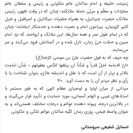
زمینند، خلیفه و امام ساکنان عالم ملکوتی و رئیس و سلطان عالم
مجرّدات و معلّم و مربّی جمله ملائکند؛ چنان که در وقت ظهور، رئیس
ملائک، حضرت جبرائیل، به همراه حضرات میکائیل و اسرافیل و خیل
کثیر کرّوبیان، پیرامون امام و نصرت دهنده و خدمتکار ایشانند؛ چنان
که در تمام طول عمر و همه سال‌ها، این ملائک و ارواحند که نزد امام
مبین و حجّت حیّ زمان، نازل شده و در آستانش فرود می‌آیند و سر
می‌سایند.
چه حیف که به قول حضرت علیّ بن موسی الرّضا(ع):
«انّ الامامه اجلّ قدراً و شأناً ان یبلغها النّاس بعقولهم…؛ شأن امامت
بالاتر و برتر از آن است که با عقل و اندیشه عادّی، بتوان شناخت یا با
رأی و نظر مردم آن را به دست آورد….»4
مردانی از میان اولیا و اوصیای عظام الهی که به طور مستمر با
امدادهای غیبی و الهام آسمانی، مورد حمایت و تأیید قرار می‌گیرند و
در بالاترین درجه، پیوند دهنده عوالم و درجات مختلف هستی‌اند و به
عنوان واسط فیض، روزی رسان کلّیه ساکنان عوالم مُلکی و ملکوتی.
اسمایل شفیعی سروستانی