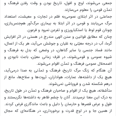
جمعی می‌شوند، اوج و افول، تاریخ بودن و وقت رفتن فرهنگ و
تمدّن قومی را معلوم می‌سازند.
جماعتی در اثر ابتلای عمومی‌به ظلم در تجارت و معیشت، استعداد
مرگ می‌یابند و قومی در اثر ابتلا به بیماری مرگ‌آور هم‌جنس‌بازی،
چونان قوم لوط یا استکبارورزی و تفرعن نمرود و فرعون.
چنان که مطابق قوانین و سنن الهی مندرج در هستی در اثر افزایش
گرما، آب در درجه معیّنی به غلیان و جوشش می‌آید، هر یک از اعمال،
مانند فساد جنسی یا سایر گناهان، در وضعی که بدل به فرهنگ و
شیوه عمومی و قومی‌شوند، در ظرف زمانی معیّن، باعث نابودی و
اضمحلال عمومی فرهنگ و تمدّن اقوام می‌شوند.
آن هنگام که زنگ مرگ تاریخ، فرهنگ و تمدّنی به صدا درمی‌آید،
هیچ یک از داشته‌ها، عمارات، هواداران، ثروت‌ها و سلاح‌ها، مانع از
درهم شکسته شدن و فروپاشی نمی‌شوند.
متأسّفانه، هیچ یک از اقوام و صاحبان فرهنگ و تمدّن در طول تاریخ،
به درک این معنا نرسیدند. آنان با چشم ظاهر به داشته‌ها ‌نگریستند و
طول و عرض قصرها و حارسان را دلیل و باعث ماندگاری فرض کردند.
از همین جا و در اوج قدرت و برخورداری، در هنگامه‌ای که مجال