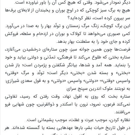
دیگر نمودار می‌شود. وقتی که هیچ کس آن را باور نیاورده است.
هیچ به برگ سبز کوچکی که در اوج بوران و یخبندان از لابه‌لای برف‌ها
سر بیرون کرده است، نظر کرده‌اید؟
این برگ کوچک، زنگ مرگ زمستان و تولّد بهار را به صدا در می‌آورد.
کمی صبوری می‌خواهد تا کولاک و بوران در ازدحام و سلطه، فروکش
کرده و جای خود را به سلطنت بهار بدهد.
فرصت‌ها چون همین جوانه سبز، چون ستاره‌ای درخشیدن می‌آغازد،
ستاره بختی که طلوع می‌کند تا فرهنگی، تمدّنی و دولتی بیاید و خود
را بنماید. همه آمد و شدها، بیانگر شکفتن و پژمردن است؛ باز شدن
«بختی» و بسته شدن «بختی» دیگر است؛ تولّد و مرگ «وقتی»
واسپس «وقتی»؛ «دولتی» واسپس «دولتی» و به قول سعدی شیرازی:
به نوبتند ملوک اندرین سپنج سرای
ستاره بخت که روی به افول نهاد، وقت رفتن که رسید، تفاوتی
نمی‌کند فرعون، نمرود، نرون یا اسکندر و ذوالقرنین، چون شهابی فرو
می‌افتند.
نظاره کردن، موجب عبرت و غفلت، موجب پشیمانی است.
در طول تاریخ حیات بشر، بارها عهدهایی بسته یا گسسته شده‌اند. هر