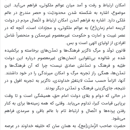
امکان ارتباط و رفت و آمد میان عوالم ملکوتی، فراهم می‌آید. این
موضوع، اشاره به شکسته شدن محدودیّت و حصر مندرج در عالم
مُلکی دارد. اشاره به فراهم آمدن امکان ارتباط و اتّصال مردم در دولت
کریمه امام زمان(ع) به عوالم ملکوتی، و مجرّدات است، آنچه که در
عصر غیبت و امارت و حکومت غیرمعصوم غیرممکن و منحصراً شامل
افرادی از اولیای الهی است و بس.
قانون تولّد و مرگِ ناگزیر فرهنگ‌ها و تمدّن‌های برخاسته و برکشیده
شده بر شالوده بی‌تقوایی انسان‌های غیرمعصوم درباره این دولت
طیّبه و فرهنگ و تمدّنش صادق نیست؛ چرا که آن فرهنگ‌ها و
تمدّن‌ها، همگی راز تجربه مرگ و امکان میرندگی را در خود داشتند.
آنها، الزاماً حسب سنّت لایتغیّر خداوندی، ناگزیر به تجربه افول و در
نتیجه، جای‌گزینی فرهنگ و تمدّنی دیگر بودند.
در حالی که دوام و بقای دولت امام حق، همیشگی است و تا وقت
برپایی قیامت کبرا، تداوم می‌یابد. وقتی که همه زمینه‌ها برای به کنار
رفتن پرده‌ها و اتّصال و ارتباط تام با عالم باقی و سرمدی فراهم
می‌شود.
حضرت صاحب الزّمان(عج)، به همان سان که خلیفه خداوند در عرصه