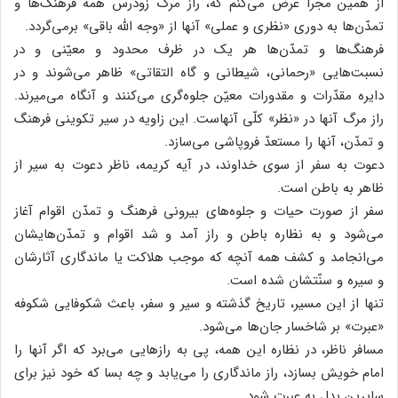
از همین مجرا عرض می‌کنم که، راز مرگ زودرس همه فرهنگ‌ها و
تمدّن‌ها به دوری «نظری و عملی» آنها از «وجه الله باقی» برمی‌گردد.
فرهنگ‌ها و تمدّن‌ها هر یک در ظرف محدود و معیّنی و در
نسبت‌هایی «رحمانی، شیطانی و گاه التقاتی» ظاهر می‌شوند و در
دایره مقدّرات و مقدورات معیّن جلوه‌گری می‌کنند و آنگاه می‌میرند.
راز مرگ آنها در «نظر» کلّی آنهاست. این زاویه در سیر تکوینی فرهنگ
و تمدّن، آنها را مستعدّ فروپاشی می‌سازد.
دعوت به سفر از سوی خداوند، در آیه کریمه، ناظر دعوت به سیر از
ظاهر به باطن است.
سفر از صورت حیات و جلوه‌های بیرونی فرهنگ و تمدّن اقوام آغاز
می‌شود و به نظاره باطن و راز آمد و شد اقوام و تمدّن‌هایشان
می‌انجامد و کشف همه آنچه که موجب هلاکت یا ماندگاری آثارشان
و سیره و سنّتشان شده است.
تنها از این مسیر، تاریخ گذشته و سیر و سفر، باعث شکوفایی شکوفه
«عبرت» بر شاخسار جان‌ها می‌شود.
مسافر ناظر، در نظاره این همه، پی به رازهایی می‌برد که اگر آنها را
امام خویش بسازد، راز ماندگاری را می‌یابد و چه بسا که خود نیز برای
سایرین بدل به عبرت شود.