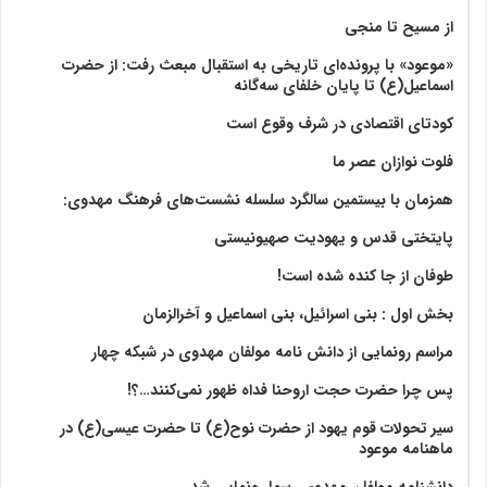
از مسیح تا منجی
«موعود» با پرونده‌ای تاریخی به استقبال مبعث رفت: از حضرت
اسماعیل(ع) تا پایان خلفای سه‌گانه
کودتای اقتصادی در شرف وقوع است
فلوت نوازان عصر ما
همزمان با بیستمین سالگرد سلسله نشست‌های فرهنگ مهدوی:‌
پایتختی قدس و یهودیت صهیونیستی
طوفان از جا کنده شده است!
بخش اول : بنی اسرائیل، بنی اسماعیل و آخرالزمان
مراسم رونمایی از دانش نامه مولفان مهدوی در شبکه چهار
پس چرا حضرت حجت اروحنا فداه ظهور نمی‌کنند…؟!
سیر تحولات قوم یهود از حضرت نوح(ع) تا حضرت عیسی(ع) در
ماهنامه موعود
دانشنامه مولفان مهدوی رسما رونمایی شد