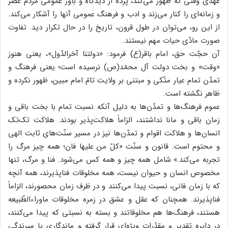
عهدی وقتی که ظهور می‌کند، پرده از دیدگاه و باور عمومی مردم عصر
و زمانه‌ای را کنار می‌زند و ادب و فرهنگ عمومی آنها را آشکار می‌کند.
از این رو، می‌توان در طول قرون، تاریخ را در حال تکرار دید. تفاوت
صورت مادّی حیات مهم نیستند.
آن حجّت حق، امام باقر(ع) فرمود: «دولتنا آخرالدّول»، یعنی هنوز
«وقت» و بخت دولت آل محمّد(ص) نرسیده است؛ یعنی فرهنگ و
تمدّن تمام عیار متّکی و مبتنی بر ولایت تامّ امام مبین، ظهور نکرده و
ظاهر نگشته است.
عموم فرهنگ‌ها و تمدّن‌ها به دلیل آنکه نسبت تمام با بخت باقی و
زمان باقی و مانا نداشتند، الزاماً هلاکت‌پذیر بودند. هلاکت تک‌تک
انسان‌ها و هلاکت اقوام و تمدّن‌ها نیز در مسیر سنّت‌های ثابت الهی
و محتوم است. قانون و سنّت «کلّ من علیها فان؛ همه چیز مرگ را
تجربه می‌کند.»‌ شامل همه چیز و همه کس می‌شود. فنا و مرگ، تنها
مخصوص انسان و حیوان نیست، همه مخلوقات فناپذیرند، همه آنچه
که با زمان فانی، نسبت پیدا می‌کنند و در ظرف زمان محصورند، الزاماً
فناپذیرند. همچنان که عقل و عشق در زمره مخلوقات ماوراءالطّبیعه
هستند، فرهنگ‌ها هم مخلوقاتند و بسته به نسبتی که پیدا می‌کنند،
در دایره تقدیر و مقدّرات ویژه‌ای قرار گرفته و ماندگاری یا میرندگی