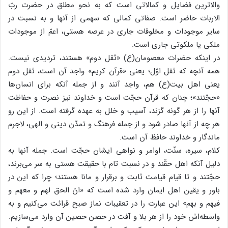
والاترین فضایل و کمالاتی است که به نحو مطلق در حضرت ربّ
الاربات حاضر است. صفاتی کمالی که سهمی از آنها و به نسبت در
سایر موجودات و مخلوقات جاری در عرصه هستی، اعمّ از موجودات
ملکی یا ملکوتی جاری است.
در اینکه حضرات معصومان(ع) «ثقل دوم» هستند، تردیدی نیست.
همه آنچه که ثقل اوّل؛ یعنی «قرآن کریم» واجد آن است، ثقل دوم
یعنی اهل بیت(ع) هم، واجد آنند و از جمله آنکه برای انسان‌ها
«حجّتند»؛ چنان که قرآن حجّت است و خداوند نیز نصرت و حفاظت
آنها را از هر گونه گزند، آسیب و خلل به عهده گرفته است. از این رو
هر چه از آنها صادر شود و از جمله فرهنگ و تمدّن دینی و الهی، لاجرم
ماندگار و خداوند حافظ آن است.
کلام، سیره، سنّت، اوامر و نواهی ایشان حجّت است. جمله آنها به
دلیل آنکه اهل حقّند و در نسبت تام با حقیقت هستی به سر می‌برند،
حجّتند و تا قیام قیامت ثابت و برقرار و مانا هستند؛ چرا که این در
باور و یقین اهل ایمان وارد شده است که «انّ الحق لهم و معهم و
فیهم و بهم» این عبارت را در تعقیبات نماز صبح قرائت می‌کنیم و به
واسطه‌اش خود را از هر بلا و آفت در حصن حصین آن وارد می‌سازیم.