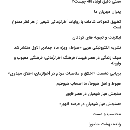
معنی دقیق اولیاء الله چیست؟
پدران مهربان ما
تطبیق تحولات شامات با روایات آخرالزمانی شیعی از هر نظر ممنوع
است
اینترنت و تجربه های کودکان
نشریه الکترونیکی عربی «صراط» ویژه ماه جمادی الاول منتشر شد
سبک زندگی در عصر غیبت/ فرهنگ آخرالزّمانی؛ فرهنگی معیوب و
وارونه
برپایی نشست «اخلاق و مناسبات مردم در آخرالزمان، اخلاق مهدوی»
هبوط و اهل هبوط/ ما اصحاب هبوطیم
سنجش عیار شیعیان در عصر ظهور
«سنجش عیار شیعیان در عرصه ظهور»
محتسب و مست
رانده بهشت‌ حضور!