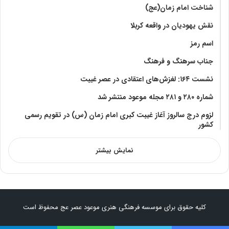
شناخت امام زمان(عج)
نقش یهودیان در واقعه کربلا
اسم رمز
جناب سرهنگ و فرهنگ
نشست ۱۶۴: لغزش‌های اعتقادی در عصر غیبت
شماره ۲۸۰ و ۲۸۱ مجله موعود منتشر شد
لزوم درج سالروز آغاز غیبت کبری امام زمان (س) در تقویم رسمی
کشور
نمایش بیشتر
کلیه حقوق برای موسسه فرهنگی هنری موعود عصر عج محفوظ است