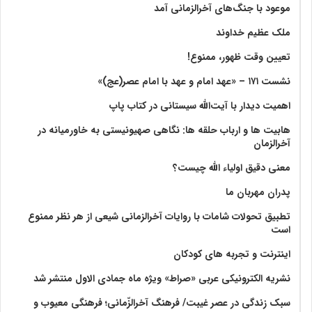
موعود با جنگ‌های آخرالزمانی آمد
ملک عظیم خداوند
تعیین وقت ظهور، ممنوع!
نشست ۱۷۱ – «عهد امام و عهد با امام عصر(عج)»
اهمیت دیدار با آیت‌الله سیستانی در کتاب پاپ
هابیت ها و ارباب حلقه ها: نگاهی صهیونیستی به خاورمیانه در
آخرالزمان
معنی دقیق اولیاء الله چیست؟
پدران مهربان ما
تطبیق تحولات شامات با روایات آخرالزمانی شیعی از هر نظر ممنوع
است
اینترنت و تجربه های کودکان
نشریه الکترونیکی عربی «صراط» ویژه ماه جمادی الاول منتشر شد
سبک زندگی در عصر غیبت/ فرهنگ آخرالزّمانی؛ فرهنگی معیوب و