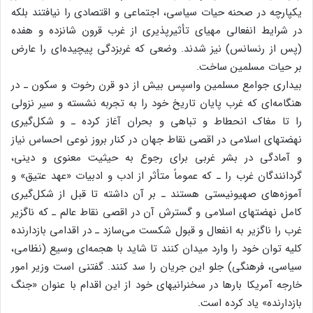
یکپارچه‌ در صحنه‌ حیات‌ سیاسی‌، اجتماعی‌ و اقتصادی‌ را نیافتند بلکه‌
در شرایط‌ انفعالی‌ مهیای‌ تأثیرپذیری‌ از غرب‌ قرون‌ شانزده‌ و هفده‌
(پس‌ از رنسانس‌) نیز شدند. وضعی‌ که‌ غربزدگی‌ پیچیده‌ای‌ را عارض‌
بر حیات‌ مسلمین‌ ساخت‌.
بیداری‌ جوامع‌ مسلمین‌ واسپس‌ بیش‌ از دو قرن‌ رخوت‌ و سکون‌ ـ در
هنگامه‌ای‌ که‌ غرب‌ پایان‌ تاریخ‌ خود را به‌ تجربه‌ نشسته‌ و سیر نزولی‌
را تا مغاک‌ انحطاط‌ و تباهی‌ و بحران‌ آغاز کرده‌ ـ و شکل‌گیری‌
نهضتهای‌ اسلامی‌ در اقصی‌ نقاط‌ جهان‌ در کنار بروز نوعی‌ احساس‌ نیاز
و آمادگی‌ در بشر غربی‌ برای‌ رجوع‌ به‌ حیثیت‌ معنوی‌ و دینی‌،
گردانندگان‌ غرب‌ را ـ که‌ عموماً متأثر از ادب‌ و ادبیات‌ «عهد عتیق‌» و
آموزه‌های‌ صهیونیستی‌ هستند ـ بر آن‌ داشته‌ تا قبل‌ از شکل‌گیری‌
کامل‌ نهضتهای‌ اسلامی‌ و گسترش‌ آن‌ در اقصی‌ نقاط‌ عالم‌ ـ که‌ ناگزیر
غرب‌ را ناگزیر به‌ انفعال‌ و قبول‌ شکست‌ می‌سازد ـ در اقدامی‌ بازدارنده‌
کلیه‌ توان‌ خود را وارد میدان‌ کنند تا شاید با هجمه‌ای‌ وسیع‌ (نظامی‌،
سیاسی‌، فرهنگی‌) جلو این‌ جریان‌ را سد کنند. گفتنی‌ است‌ وزیر امور
خارجه‌ آمریکا بارها در سخنرانیهای‌ خود از این‌ اقدام‌ با عنوان‌ «جنگ‌
بازدارنده‌» یاد کرده‌ است‌.