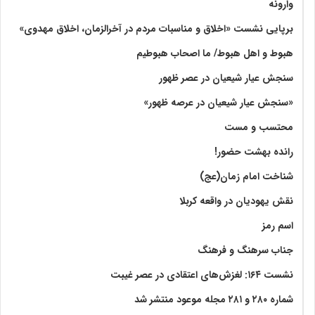
وارونه
برپایی نشست «اخلاق و مناسبات مردم در آخرالزمان، اخلاق مهدوی»
هبوط و اهل هبوط/ ما اصحاب هبوطیم
سنجش عیار شیعیان در عصر ظهور
«سنجش عیار شیعیان در عرصه ظهور»
محتسب و مست
رانده بهشت‌ حضور!
شناخت امام زمان(عج)
نقش یهودیان در واقعه کربلا
اسم رمز
جناب سرهنگ و فرهنگ
نشست ۱۶۴: لغزش‌های اعتقادی در عصر غیبت
شماره ۲۸۰ و ۲۸۱ مجله موعود منتشر شد