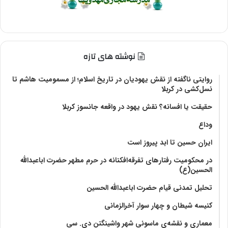
نوشته های تازه
روایتی ناگفته از نقش یهودیان در تاریخ اسلام؛ از مسمومیت هاشم تا
نسل‌کشی در کربلا
حقیقت یا افسانه؟‌ نقش یهود در واقعه جانسوز کربلا
وداع
ایران حسین تا ابد پیروز است
در محکومیت رفتارهای تفرقه‌افکنانه در حرم مطهر حضرت اباعبدالله
الحسین(ع)
تحلیل تمدنی قیام حضرت اباعبدالله الحسین
کنیسه شیطان و چهار سوار آخرالزمانی
معماری و نقشه‌ی ماسونی شهر واشينگتن دی. سی