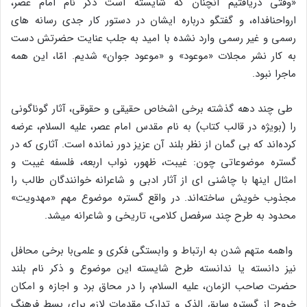
«وقتی دریافتیم آنچنان که شایسته است ذکر نام امام عصر،
ارواحنافداه، و گفتگو درباره ایشان در دستور کار جدی رسانه های
رسمی و غیر رسمی وارد نشده با امید به جلب عنایت حضرتش دست
به کار نشر مجلات «موعود» و «موعود جوان» شدیم. امّا، این همه
ماجرا نبود.
طی چند دهه گذشته برخی اشخاص حقیقی و حقوقی، آثار گوناگونی
را (بویژه در قالب کتاب) به نام مقدس امام عصر، علیه السلام، عرضه
کرده‌اند که بی گمان از نظر بلند آن عزیز دور نمانده است. آثاری که در
گستره موضوعاتی چون: غیبت، ظهور، نواب اربعه، فلسفه غیبت و
امثال اینها با چاشنی ای از آثار ادبی و شاعرانه خوانندگان طالب را
مجذوب خویش ساخته‌اند. در واقع گستره موضوع مهم «مهدویت»
محدود به طرح چند سرفصل کلامی، تاریخی و شاعرانه میشد.
واهمه متهم شدن به ارتباط و وابستگی فکری و علمی‌با برخی محافل
نیز دانسته یا ندانسته طرح شایسته این موضوع و ذکر نام بلند
حضرت صاحب الزمان، علیه السلام، را در محاق برد و اجازه و امکان
خروج از گستره سابق الذکر و تدارک مقدمات لازم برای بسط فرهنگ