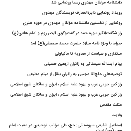
دانشنامه مولفان مهدوی رسما رونمایی شد
رویداد رونمایی دایرةالمعارف نویسندگان مهدوی
رونمایی از نخستین دانشنامه مؤلفان مهدوی در حوزه هنری
راز شگفت‌انگیز سوره حمد در گفت‌وگوی قیصر روم و امام هادی(ع)
صراط با ویژه نامه میلاد حضرت محمد مصطفی(ع) آمد
ملکداری و سیاست از معاویه تا ماکیاولی
پیام آیت‌الله سیستانی به زائران اربعین حسینی
توصیه‌های حاج‌آقا مجتبی به زائران بنقل از میثم مطیعی
راز کین جویی غرب و یهود علیه اسلام ، ایران و ساکنان شرق اسلامی
راز کین جویی غرب و یهود علیه اسلام ، ایران و ساکنان شرق اسلامی
مثلث مقدس
ولايت‏
اسماعیل شفیعی سروستانی: حج، طی مراتب توحیدی در معیت امام
عصر (عج) است