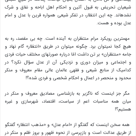
شیعیان تحریض به قبول آئین و احکام اهل اباحه و نفاق و شرک
نشدهاند. چه این انتظار، در تفکر شیعی همواره قرین با عدل و امام
عدل بوده و هست.
مهمترین رویکرد مرام منتظران به آینده است. چه بی مقصد، ره به
هیچ کجا نمیتوان برد. چگونه میتوان در طریق «انتظار» گام نهاد و
جامه «منتظران» بر تن داشت امّا درباره صورتهای مختلف حیات فردی
و اجتماعی و میزان دوری و نزدیکی آن از عدل سؤال نکرد؟ در
کدامیک از منابع شیعی و فقهی عالمان عالی مقام معروف و منکر
محدود و منحصر در اعمال و احکام شخصی و فردی شده؟!
مگر جز اینست که ناگزیر به بازشناسی مصادیق معروف و منکر در
میان همه مناسبات اعم از سیاست، اقتصاد، شهرسازی و غیره
هستیم؟!
همه سخن اینست که گفتگو از «امام عدل» و «مذهب انتظار» گفتگو
از طریق عدالت است و بازپرسی از نحوه ظهور و بروز ظلم و منکر در