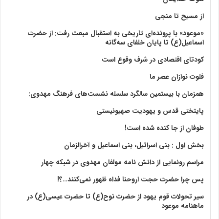
از مسیح تا منجی
«موعود» با پرونده‌ای تاریخی به استقبال مبعث رفت: از حضرت
اسماعیل(ع) تا پایان خلفای سه‌گانه
کودتای اقتصادی در شرف وقوع است
فلوت نوازان عصر ما
همزمان با بیستمین سالگرد سلسله نشست‌های فرهنگ مهدوی:‌
پایتختی قدس و یهودیت صهیونیستی
طوفان از جا کنده شده است!
بخش اول : بنی اسرائیل، بنی اسماعیل و آخرالزمان
مراسم رونمایی از دانش نامه مولفان مهدوی در شبکه چهار
پس چرا حضرت حجت اروحنا فداه ظهور نمی‌کنند…؟!
سیر تحولات قوم یهود از حضرت نوح(ع) تا حضرت عیسی(ع) در
ماهنامه موعود