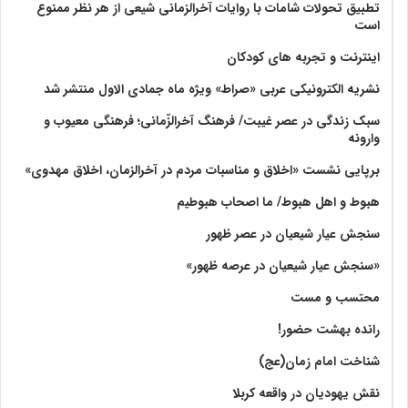
تطبیق تحولات شامات با روایات آخرالزمانی شیعی از هر نظر ممنوع
است
اینترنت و تجربه های کودکان
نشریه الکترونیکی عربی «صراط» ویژه ماه جمادی الاول منتشر شد
سبک زندگی در عصر غیبت/ فرهنگ آخرالزّمانی؛ فرهنگی معیوب و
وارونه
برپایی نشست «اخلاق و مناسبات مردم در آخرالزمان، اخلاق مهدوی»
هبوط و اهل هبوط/ ما اصحاب هبوطیم
سنجش عیار شیعیان در عصر ظهور
«سنجش عیار شیعیان در عرصه ظهور»
محتسب و مست
رانده بهشت‌ حضور!
شناخت امام زمان(عج)
نقش یهودیان در واقعه کربلا