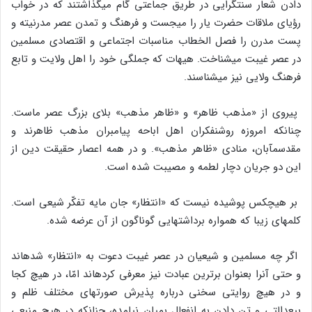
دادن شعار سنتگرایی در طریق جماعتی گام میگذاشتند که در خواب
رؤیای ملاقات حضرت یار را میجست و فرهنگ و تمدن عصر مدرنیته و
پست مدرن را فصل الخطاب مناسبات اجتماعی و اقتصادی مسلمین
در عصر غیبت میشناخت. هیهات که جملگی خود را اهل ولایت و تابع
فرهنگ ولایی نیز میشناسند.
پیروی از «مذهب ظاهر» و «ظاهر مذهب» بلای بزرگ عصر ماست.
چنانکه امروزه روشنفکران اهل اباحه پیامبران مذهب ظاهرند و
مقدسمآبان، منادی «ظاهر مذهب». و در همه اعصار حقیقت دین از
این دو جریان دچار لطمه و مصیبت شده است.
بر هیچکس پوشیده نیست که «انتظار» جان مایه تفکّر شیعی است.
کلمهای زیبا که همواره برداشتهایی گوناگون از آن عرضه شده.
اگر چه مسلمین و شیعیان در عصر غیبت دعوت به «انتظار» شدهاند
و حتی آنرا بعنوان برترین عبادت نیز معرفی کردهاند امّا، در هیچ کجا
و در هیچ روایتی سخنی درباره پذیرش صورتهای مختلف ظلم و
بیعدالتی و تن دادن به انفعال بمیان نیامده، چنانکه در هیچ منبعی