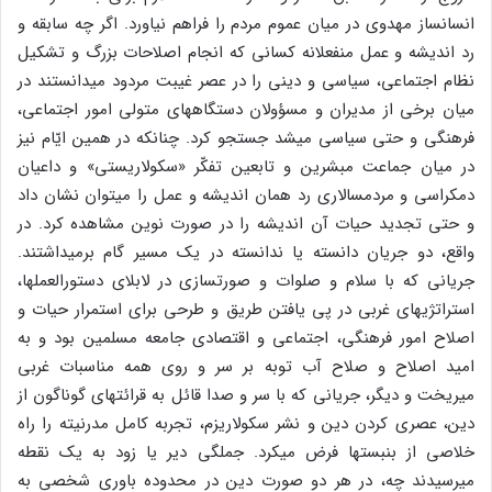
انسانساز مهدوی در میان عموم مردم را فراهم نیاورد. اگر چه سابقه و
رد اندیشه و عمل منفعلانه کسانی که انجام اصلاحات بزرگ و تشکیل
نظام اجتماعی، سیاسی و دینی را در عصر غیبت مردود میدانستند در
میان برخی از مدیران و مسؤولان دستگاههای متولی امور اجتماعی،
فرهنگی و حتی سیاسی میشد جستجو کرد. چنانکه در همین ایّام نیز
در میان جماعت مبشرین و تابعین تفکّر «سکولاریستی» و داعیان
دمکراسی و مردمسالاری رد همان اندیشه و عمل را میتوان نشان داد
و حتی تجدید حیات آن اندیشه را در صورت نوین مشاهده کرد. در
واقع، دو جریان دانسته یا ندانسته در یک مسیر گام برمیداشتند.
جریانی که با سلام و صلوات و صورتسازی در لابلای دستورالعملها،
استراتژیهای غربی در پی یافتن طریق و طرحی برای استمرار حیات و
اصلاح امور فرهنگی، اجتماعی و اقتصادی جامعه مسلمین بود و به
امید اصلاح و صلاح آب توبه بر سر و روی همه مناسبات غربی
میریخت و دیگر، جریانی که با سر و صدا قائل به قرائتهای گوناگون از
دین، عصری کردن دین و نشر سکولاریزم، تجربه کامل مدرنیته را راه
خلاصی از بنبستها فرض میکرد. جملگی دیر یا زود به یک نقطه
میرسیدند چه، در هر دو صورت دین در محدوده باوری شخصی به