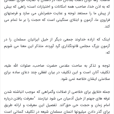
که به اذن خدا، صاحب همه امکانات و اختیارات است؛ راهى که بیش
از پیش ما را مستعد توجه و عنایت حضرتش مى سازد و فرصتهاى
فراروى ما، آزمون و ابتلاى سنگینى است که حجت را بر ما تمام مى
کند.
اینک که اراده خداوند جمعى دیگر از خیل ایرانیان مسلمان را در
آزمون بزرگ مجلس قانونگذارى گرد آورده، متذکر این معنا مى شویم
که:
توجه و تذکر به ساحت مقدس حضرت صاحب، صلوات اللَّه علیه،
تکلیف آنان است و این تکلیف در بیان لفظى چند دعاى ساده براى
سلامتى ایشان خلاصه نمى شود.
جمله خلایق براى خلاصى از ضلالت وگمراهى که موجب انباشته شدن
غرفه هاى جهنم از خیل آدمیان مى شود نیازمند “معرفت یافتن درباره
امام زمان و حجت حى حق”اند. تفصیل این معرفت و ارائه طریق
براى گذر دادن میلیونها انسان مسلمان شیعه در تکلیف کسانى است