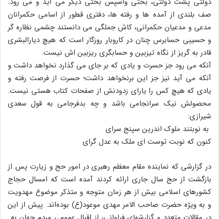
دولتى پشت دولتى، بختى واسپس بختى دیگر مى آید و مى رود.
صف بلندى از آمده ها و رفته ها، دفترى قطور از اسامى حکمرانان
مدعى و مدعیان حکمرانى، کاش جملگى مى دانستند چشمى نظاره گر
و حسیبى حسابرس چنان در کاروبار روزگار است که هیچ دیارالبشرى
قادر به گریز از نگاه تیزبین و حسابگرى ریزبین اش نیست.
آنکه مى رود جز حسرت و یادى که بر جاى مى گذارد نخواهد داشت و
آنکه مى آید نیز جز این برنخواهد داشت؛ حسرت از فرصت رفته و
یادى که هیچ کس را یاراى زدودنش از صفحات کتاب هستى نیست.
محصولش نیک سرانجامى باشد و چه بدفرجامى به قول سعدى
شیرازى:
به نوبتند ملوک اندرین سپنج سراى
کنون که نوبت توست اى ملک به عدل گراى
در گزارشى که نماینده مقام معظم رهبرى در امور حج و زیارت پس از
بازگشت از حج سال جارى ارائه کردند آمده است که امسال حجاج
کشورهاى اسلامى بیش از هر زمان متوجه و متذکر موضوع مهدویت
و به ویژه حضرت صاحب الامر مهدى موعود(ع) بوده‌اند. پیش از این
در مقالات متعدد و گزارشهاى فراوانى، از اقبال عمومى مردم جهان به