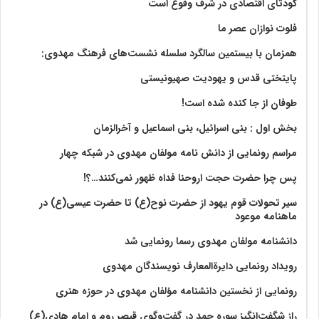
کودتای اقتصادی در شرف وقوع است
فلوت نوازان عصر ما
همزمان با بیستمین سالگرد سلسله نشست‌های فرهنگ مهدوی:‌
پایتختی قدس و یهودیت صهیونیستی
طوفان از جا کنده شده است!
بخش اول : بنی اسرائیل، بنی اسماعیل و آخرالزمان
مراسم رونمایی از دانش نامه مولفان مهدوی در شبکه چهار
پس چرا حضرت حجت اروحنا فداه ظهور نمی‌کنند…؟!
سیر تحولات قوم یهود از حضرت نوح(ع) تا حضرت عیسی(ع) در
ماهنامه موعود
دانشنامه مولفان مهدوی رسما رونمایی شد
رویداد رونمایی دایرةالمعارف نویسندگان مهدوی
رونمایی از نخستین دانشنامه مؤلفان مهدوی در حوزه هنری
راز شگفت‌انگیز سوره حمد در گفت‌وگوی قیصر روم و امام هادی(ع)