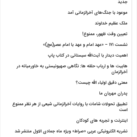
جدید
موعود با جنگ‌های آخرالزمانی آمد
ملک عظیم خداوند
تعیین وقت ظهور، ممنوع!
نشست ۱۷۱ – «عهد امام و عهد با امام عصر(عج)»
اهمیت دیدار با آیت‌الله سیستانی در کتاب پاپ
هابیت ها و ارباب حلقه ها: نگاهی صهیونیستی به خاورمیانه در
آخرالزمان
معنی دقیق اولیاء الله چیست؟
پدران مهربان ما
تطبیق تحولات شامات با روایات آخرالزمانی شیعی از هر نظر ممنوع
است
اینترنت و تجربه های کودکان
نشریه الکترونیکی عربی «صراط» ویژه ماه جمادی الاول منتشر شد