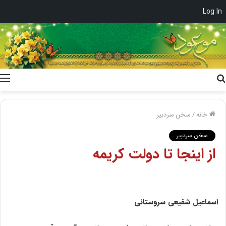
Log In
جستجو
برای
خانه
/
سخن سردبیر
سخن سردبیر
از اینجا تا دولت کریمه
اسماعیل شفیعی سروستانی