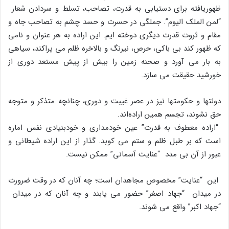
ظهوریافته براى دستیابى به قدرت، تصاحب، تسلط و سردادن شعار
“لمن الملک الیوم”. جملگى در حسرت و حسد چشم به تصاحب جاه و
مقام و ثروت قدرت دیگرى دوخته ایم. این اراده به هر عنوان و نامى
که ظهور کند بى باکى، حرص، نیرنگ و بالاخره ظلم مى پراکند، سیاهى
به بار مى آورد و صحنه زمین را بیش از پیش مستعد دورى از
خورشید حقیقت مى سازد.
دولتها و حکومتها نیز در عصر غیبت و دورى، چنانچه متذکر و متوجه
حق نشوند، تجسم همین اراده‌اند.
“اراده معطوف به قدرت” عین خودمدارى و خودبنیادى نفس اماره
است که بر طبل ظلم و ستم مى کوبد. گذار از این اراده شیطانى و
عبور از آن بى مدد “عنایت آسمانى” ممکن نیست.
این “عنایت” مخصوص مجاهدان است؛ چه آنان که در وقت ضرورت
در میدان “جهاد اصغر” حضور مى یابند و چه آنان که در میدان
“جهاد اکبر” واقع مى شوند.