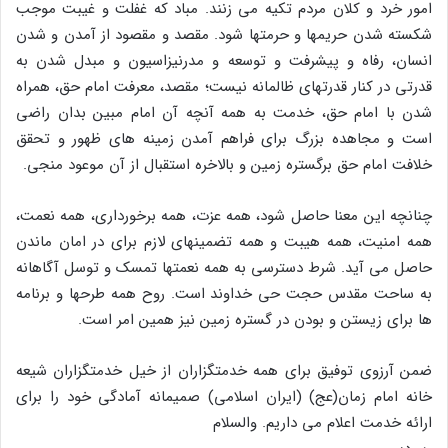
امور خرد و کلان مردم تکیه مى زنند. مباد که غفلت و غیبت موجب
شکسته شدن حریمها و حرمتها شود. مقصد و مقصود از آمدن و شدن
انسان، رفاه و پیشرفت و توسعه و مدرنیزاسیون و مبدل شدن به
قدرتى در کنار قدرتهاى ظالمانه نیست؛ مقصد، معرفت امام حق، همراه
شدن با امام حق، خدمت به همه آنچه آن امام مبین بدان راضى
است و مجاهده بزرگ براى فراهم آمدن زمینه هاى ظهور و تحقق
خلافت امام حق برگستره زمین و بالاخره استقبال از آن موعود منجى.
چنانچه این معنا حاصل شود، همه عزت، همه برخوردارى، همه نعمت،
همه امنیت، همه هیبت و همه تضمینهاى لازم براى در امان ماندن
حاصل مى آید. شرط دسترسى به همه نعمتها تمسک و توسل آگاهانه
به ساحت مقدس حجت حى خداوند است. روح همه طرحها و برنامه
ها براى زیستن و بودن در گستره زمین نیز همین امر است.
ضمن آرزوى توفیق براى همه خدمتگزاران از خیل خدمتگزاران شیعه
خانه امام زمان(عج) (ایران اسلامى) صمیمانه آمادگى خود را براى
ارائه خدمت اعلام مى داریم. والسلام