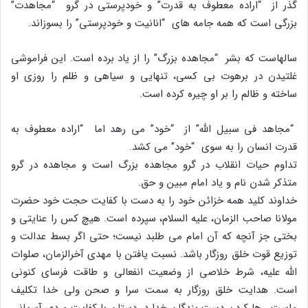
گذر از “اراده معطوف به قدرت” و خودپرستى در گرو “مجاهدت”
بزرگى است که همه جامه هاى “انانیت و خودپرستى” را بسوزاند.
سالهاست که بشر “مجاهده بزرگ” را از یاد برده است. این فراموشى
غلتیدن در برهوت بى کسى، تنهایى و سیاهى و ظلم را روزى او
ساخته و ظالم را بر او چیره کرده است.
“مجاهد فى سبیل اللَّه” از “خود” مى رهد اما “اراده معطوف به
قدرت انسان را به سوى “خود” مى کشد.
تداوم حیات انقلاب در گرو مجاهده بزرگ است و مجاهده در گرو
متذکر شدن نام و یاد امام مبین و حق.
خداوند کلید همه خزائن خود را به دست با کفایت حجت خود حضرت
مولانا صاحب الزمان، علیه السلام، سپرده است. هیچ کس را عنایتى و
بختى جز آنچه که آن امام مى طلبد نیست؛ حتى اگر بسط عدالت و
توزیع قوت خلق روزگار باشد. نسبت یافتن با مهدى آخرالزمان، صلوات
اللَّه علیه، شرط خلاصى از وضعیت انفعالى و طاقت فرساى کنونى
است. هدایت خلق روزگار به سمت سرا و صحن ولى خدا تکلیف
ماست. رها کردن دست بندگان خدا در دستان با کفایت مردى آسمانى