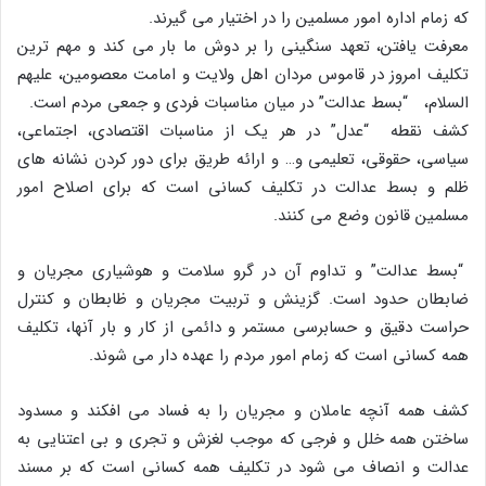
که زمام اداره امور مسلمین را در اختیار مى گیرند.
معرفت یافتن، تعهد سنگینى را بر دوش ما بار مى کند و مهم ترین
تکلیف امروز در قاموس مردان اهل ولایت و امامت معصومین، علیهم
السلام، “بسط عدالت” در میان مناسبات فردى و جمعى مردم است.
کشف نقطه “عدل” در هر یک از مناسبات اقتصادى، اجتماعى،
سیاسى، حقوقى، تعلیمى و… و ارائه طریق براى دور کردن نشانه هاى
ظلم و بسط عدالت در تکلیف کسانى است که براى اصلاح امور
مسلمین قانون وضع مى کنند.
“بسط عدالت” و تداوم آن در گرو سلامت و هوشیارى مجریان و
ضابطان حدود است. گزینش و تربیت مجریان و ظابطان و کنترل
حراست دقیق و حسابرسى مستمر و دائمى از کار و بار آنها، تکلیف
همه کسانى است که زمام امور مردم را عهده دار مى شوند.
کشف همه آنچه عاملان و مجریان را به فساد مى افکند و مسدود
ساختن همه خلل و فرجى که موجب لغزش و تجرى و بى اعتنایى به
عدالت و انصاف مى شود در تکلیف همه کسانى است که بر مسند