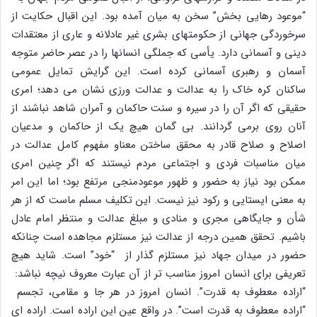
“موعود رهایى بخش” سخن به میان آمده بود. این اقبال حکایت از
سرخوردگى جهانى از حکومتهاى بشرى غیر عادلانه و عارى از معتقدات
دینى و آسمانى دارد. یأسى که جملگى انسانها را در عصر حاضر متوجه
آسمان و رهبرى آسمانى کرده است. این گرایش تمایل عمومى
ساکنان کره خاک را به عدالت و عدالت ورزى نشان مى دهد؛ امرى
حقیقى که اگر آن را در سیره و سنت حاکمان و آمران شاهد نباشند از
آنان روى برمى گردانند. بى گمان هیچ یک از حاکمان و مدعیان
اصلاح و صلاح قادر به محقق ساختن معناو مفهوم کامل عدالت در
میان مناسبات فردى و اجتماعى مردم نیستند که اگر چنین امرى
ممکن بود نیاز به حضور و ظهور موعودمنجى مرتفع بود؛ اما این امر
به معنى ایستایى و رکود نیز نیست. این تکلیف مسلم ماست که از هر
شأن و جایگاهى مجرى و منادى و مبلغ عدالت و منتظر امام عادل
باشیم. تحقق همین درجه از عدالت نیز مستلزم مجاهده است چنانکه
حضور در میدان جهاد نیز مستلزم گذار از “خود” است. شاید هیچ
تعریفى براى انسان امروز مناسب تر از آن عبارت معروف نیچه نباشد:
“اراده معطوف به قدرت”. انسان امروز در هر جا و مقامى، تجسم
“اراده معطوف به قدرت است”. در واقع عین این اراده است. اراده اى