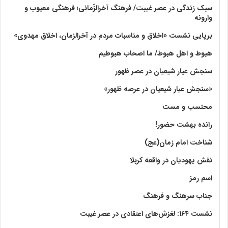
سبک زندگی در عصر غیبت/ فرهنگ آخرالزّمانی؛ فرهنگی معیوب و
وارونه
برپایی نشست «اخلاق و مناسبات مردم در آخرالزمان، اخلاق مهدوی»
هبوط و اهل هبوط/ ما اصحاب هبوطیم
سنجش عیار شیعیان در عصر ظهور
«سنجش عیار شیعیان در عرصه ظهور»
محتسب و مست
رانده بهشت‌ حضور!
شناخت امام زمان(عج)
نقش یهودیان در واقعه کربلا
اسم رمز
جناب سرهنگ و فرهنگ
نشست ۱۶۴: لغزش‌های اعتقادی در عصر غیبت