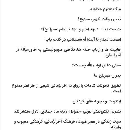
ملک عظیم خداوند
تعیین وقت ظهور، ممنوع!
نشست ۱۷۱ – «عهد امام و عهد با امام عصر(عج)»
اهمیت دیدار با آیت‌الله سیستانی در کتاب پاپ
هابیت ها و ارباب حلقه ها: نگاهی صهیونیستی به خاورمیانه در
آخرالزمان
معنی دقیق اولیاء الله چیست؟
پدران مهربان ما
تطبیق تحولات شامات با روایات آخرالزمانی شیعی از هر نظر ممنوع
است
اینترنت و تجربه های کودکان
نشریه الکترونیکی عربی «صراط» ویژه ماه جمادی الاول منتشر شد
سبک زندگی در عصر غیبت/ فرهنگ آخرالزّمانی؛ فرهنگی معیوب و
وارونه