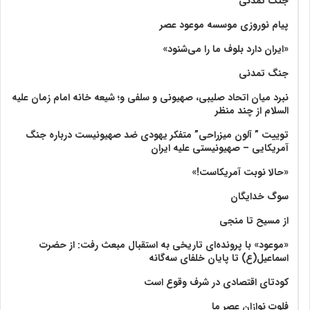
جنگ تمدنی
پیام نوروزی موسسه موعود عصر
«ایران دارد بلوف ما را می‌شنود»
جنگ تمدنی
نبرد میان اتحاد صلیبی، صهیونی و سلفی و؛ شیعه خانه امام زمان علیه
السلام از چند منظر
توییت ” آلون میزراحی” متفکر یهودی ضد صهیونیست درباره جنگ
آمریکایی – صهیونیستی علیه ایران
«حالا نوبت آمریکاست!»
سوگ خدایگان
از مسیح تا منجی
«موعود» با پرونده‌ای تاریخی به استقبال مبعث رفت: از حضرت
اسماعیل(ع) تا پایان خلفای سه‌گانه
کودتای اقتصادی در شرف وقوع است
فلوت نوازان عصر ما