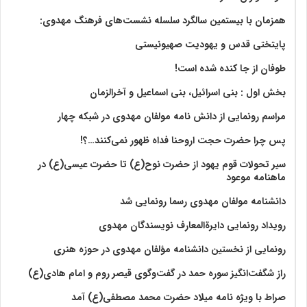
همزمان با بیستمین سالگرد سلسله نشست‌های فرهنگ مهدوی:‌
پایتختی قدس و یهودیت صهیونیستی
طوفان از جا کنده شده است!
بخش اول : بنی اسرائیل، بنی اسماعیل و آخرالزمان
مراسم رونمایی از دانش نامه مولفان مهدوی در شبکه چهار
پس چرا حضرت حجت اروحنا فداه ظهور نمی‌کنند…؟!
سیر تحولات قوم یهود از حضرت نوح(ع) تا حضرت عیسی(ع) در
ماهنامه موعود
دانشنامه مولفان مهدوی رسما رونمایی شد
رویداد رونمایی دایرةالمعارف نویسندگان مهدوی
رونمایی از نخستین دانشنامه مؤلفان مهدوی در حوزه هنری
راز شگفت‌انگیز سوره حمد در گفت‌وگوی قیصر روم و امام هادی(ع)
صراط با ویژه نامه میلاد حضرت محمد مصطفی(ع) آمد