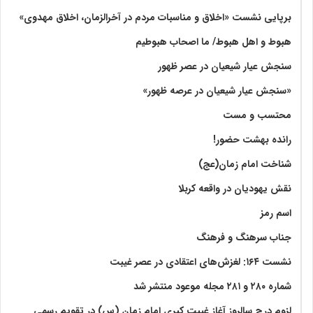
برپایی نشست «اخلاق و مناسبات مردم در آخرالزمان، اخلاق مهدوی»
هبوط و اهل هبوط/ ما اصحاب هبوطیم
سنجش عیار شیعیان در عصر ظهور
«سنجش عیار شیعیان در عرصه ظهور»
محتسب و مست
رانده بهشت‌ حضور!
شناخت امام زمان(عج)
نقش یهودیان در واقعه کربلا
اسم رمز
جناب سرهنگ و فرهنگ
نشست ۱۶۴: لغزش‌های اعتقادی در عصر غیبت
شماره ۲۸۰ و ۲۸۱ مجله موعود منتشر شد
لزوم درج سالروز آغاز غیبت کبری امام زمان (س) در تقویم رسمی