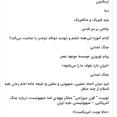
آرمگدون
دعا
بنرد فیزیک و متافیزیک
چالش بر سر قدس
کدام آموزه این‌همه خشم و تهدید دونالد ترامپ را حمایت می‌کند؟
جنگ تمدنی
پیام نوروزی موسسه موعود عصر
«ایران دارد بلوف ما را می‌شنود»
جنگ تمدنی
نبرد میان اتحاد صلیبی، صهیونی و سلفی و؛ شیعه خانه امام زمان علیه
السلام از چند منظر
توییت ” آلون میزراحی” متفکر یهودی ضد صهیونیست درباره جنگ
آمریکایی – صهیونیستی علیه ایران
«حالا نوبت آمریکاست!»