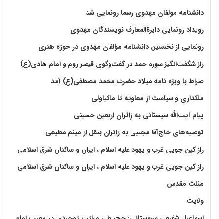
دانشنامه مولفان مهدوی رسما رونمایی شد
رویداد رونمایی دایرةالمعارف نویسندگان مهدوی
رونمایی از نخستین دانشنامه مؤلفان مهدوی در حوزه هنری
راز شگفت‌انگیز سوره حمد در گفت‌وگوی قیصر روم و امام هادی(ع)
صراط با ویژه نامه میلاد حضرت محمد مصطفی(ع) آمد
ملکداری و سیاست از معاویه تا ماکیاولی
پیام آیت‌الله سیستانی به زائران اربعین حسینی
توصیه‌های حاج‌آقا مجتبی به زائران بنقل از میثم مطیعی
راز کین جویی غرب و یهود علیه اسلام ، ایران و ساکنان شرق اسلامی
راز کین جویی غرب و یهود علیه اسلام ، ایران و ساکنان شرق اسلامی
مثلث مقدس
ولايت‏
اسماعیل شفیعی سروستانی: حج، طی مراتب توحیدی در معیت امام