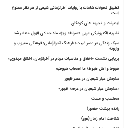
تطبیق تحولات شامات با روایات آخرالزمانی شیعی از هر نظر ممنوع
است
اینترنت و تجربه های کودکان
نشریه الکترونیکی عربی «صراط» ویژه ماه جمادی الاول منتشر شد
سبک زندگی در عصر غیبت/ فرهنگ آخرالزّمانی؛ فرهنگی معیوب و
وارونه
برپایی نشست «اخلاق و مناسبات مردم در آخرالزمان، اخلاق مهدوی»
هبوط و اهل هبوط/ ما اصحاب هبوطیم
سنجش عیار شیعیان در عصر ظهور
«سنجش عیار شیعیان در عرصه ظهور»
محتسب و مست
رانده بهشت‌ حضور!
شناخت امام زمان(عج)