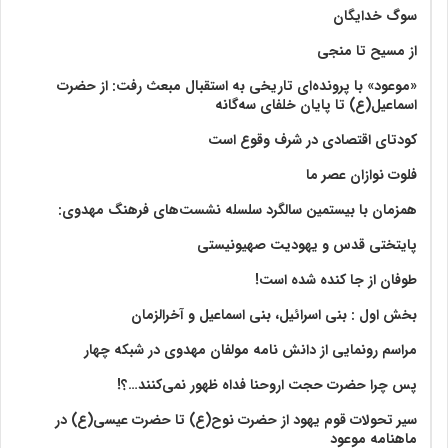
سوگ خدایگان
از مسیح تا منجی
«موعود» با پرونده‌ای تاریخی به استقبال مبعث رفت: از حضرت
اسماعیل(ع) تا پایان خلفای سه‌گانه
کودتای اقتصادی در شرف وقوع است
فلوت نوازان عصر ما
همزمان با بیستمین سالگرد سلسله نشست‌های فرهنگ مهدوی:‌
پایتختی قدس و یهودیت صهیونیستی
طوفان از جا کنده شده است!
بخش اول : بنی اسرائیل، بنی اسماعیل و آخرالزمان
مراسم رونمایی از دانش نامه مولفان مهدوی در شبکه چهار
پس چرا حضرت حجت اروحنا فداه ظهور نمی‌کنند…؟!
سیر تحولات قوم یهود از حضرت نوح(ع) تا حضرت عیسی(ع) در
ماهنامه موعود