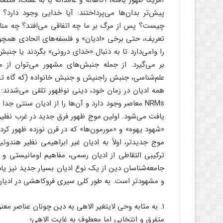
آمریکا ظهور یافته، آگاهانه و عامدانه یا به غفلت، م
پیش‌تر بدان‌ها می‌پرداختند‌‌: آیا خدایی وجود دار
چیست؟ پس از مرگ بر ما چه اتفاقی می‌افتد؟ چه منا
تعریف، حتی برخی «ادیان» و فلسفه‌های الحادی همچو
را وامی‌دارد تا به دنبال «خدای درونی» بگردند یا ج
بر می‌گیرد. از جمله جنبش‌های مشهور می‌توان از مو
علم‌شناسی، جنبش راجنیش و جنبش خانواده (که گاه تحت
همه ادیان در زمان خود، دینی نوظهور تلقی می‌شدند
NRMs معاصر وجود دارد و آن‌ها را از ادیان سنتی جد
یافت می‌شود. اولین موج ظهور فرق جدید در غرب نظیر «
«شهود یهوه» و «مورمون‌ها» که در قرن نوزده ظهور کرد
موج جدیدتر، اولاً به ادیان غیر ابراهیمی نظیر هندوئیز
ترکیبی التقاطی از ادیان رسمی، مفاهیم اومانیستی و سای
جامعه‌شناسان دین از یک نوع ادیان بسیار جدید نیز یا
و مشهودتر است. به طور کلی سیری فروکاهشی در ادیان
۱. به مثابه وحی لایتغیر الاهی به دین چونان عناصر معنوی و تجربی؛
متفرق و انتخابی اما معطوف به غایت الاهی؛