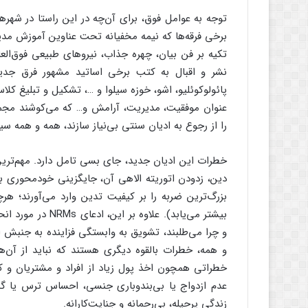
توجه به عوامل فوق، برای آن‌چه در این راستا در شه
برخی فرقه‌ها که نیمه مخفیانه تحت عناوین آموزش مدیت
تکیه بر فن بیان، چهره جذاب، نیروهای طبیعی فوق‌الع
نشر و اقبال به کتب برخی اساتید مشهور فرق جدید
پائولوکوئلیو، اشو، خوزه سیلوا و …، تشکیل و تبلیغ
عنوان موفقیت، مدیریت، آرامش و… که می‌کوشند مجموعه‌
را از رجوع به ادیان سنتی بی‌نیاز سازند، همه و همه سیگن
خطرات این ادیان جدید، جای بسی تامل دارد. مهم‌تری
دین، زدودن اتوریته الاهی آن، جایگزینی خود‌محوری 
بزرگ‌‌ترین ضربه را بر کیفیت تدین وارد می‌آورند؛ هرچن
بیشتر می‌یابد). ع
و چرا می‌طلبند، تشویق به وابستگی فزاینده به جنبش ا
و همه، خطرات بالقوه دیگری هستند که نباید از آن‌ها
خطراتی همچون اخذ پول زیاد از افراد و مشتریان و ک
عدم ازدواج یا بی‌بندوباری جنسی، احساس ترس یا گن
زندگی پرحیله، بی‌رحمانه و جنایت‌کارانه.