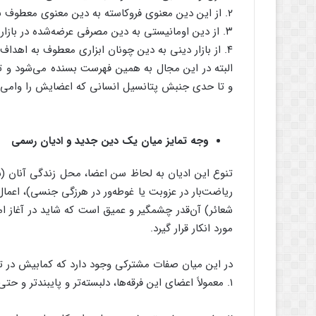
۲. از این دین معنوی فروکاسته به دین معنوی معطوف به غایات اومانیستی؛
۳. از دین اومانیستی به دین مصرفی عرضه‌شده در بازار دینی؛
۴. از بازار دینی به دین چونان ابزاری معطوف به اهداف اقتصادی دون‌پایه.
البته در این مجال به همین فهرست بسنده می‌شود و ت
و تا حدی جنبش پتانسیل انسانی که اعضایش را وامی‌دارد
وجه تمایز میان یک دین جدید و ادیان رسمی
تنوع این ادیان به لحاظ سن اعضا، محل زندگی آنان (ش
ریاضت‌بار در عزوبت یا غوطه‌ور در هرزگی جنسی)، اعمال
شعائر) آن‌قدر چشمگیر و عمیق است که شاید در آغاز ام
مورد انکار قرار گیرد.
در این میان صفات مشترکی وجود دارد که کمابیش در تمام NRMs دیده می
۱. معمولاً اعضای این فرقه‌ها، دلبسته‌تر و پایبندتر و حتی متعصب‌تر از کسانی هستند که در ادیان اصلی به سر می‌برند.