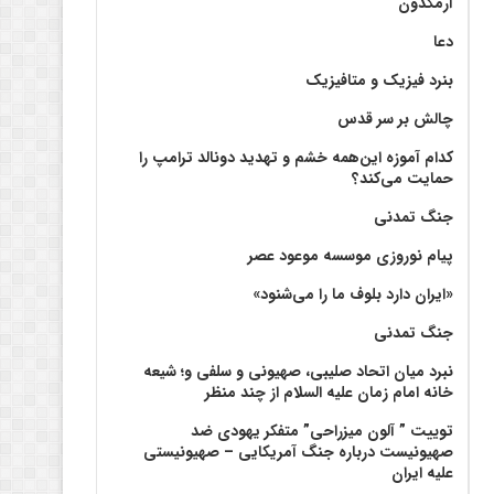
آرمگدون
دعا
بنرد فیزیک و متافیزیک
چالش بر سر قدس
کدام آموزه این‌همه خشم و تهدید دونالد ترامپ را
حمایت می‌کند؟
جنگ تمدنی
پیام نوروزی موسسه موعود عصر
«ایران دارد بلوف ما را می‌شنود»
جنگ تمدنی
نبرد میان اتحاد صلیبی، صهیونی و سلفی و؛ شیعه
خانه امام زمان علیه السلام از چند منظر
توییت ” آلون میزراحی” متفکر یهودی ضد
صهیونیست درباره جنگ آمریکایی – صهیونیستی
علیه ایران