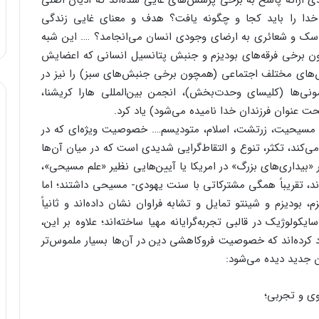
تصدی ارائه پاسخ به برخی پرسش‌های غایی شده‌اند که ادیان اصلی
د؟ خدا را باید کجا و چگونه یافت؟ هدف و معنای غایی زندگی
سک و شعائری به ارضای وجودی انسان می‌انجامد؟ …. این شبه
ن برخی فرقه‌های بودیزم و جنبش پتانسیل انسانی که اعضایش
نبش‌های مختلف اجتماعی (همچون برخی جنبش‌های سبز) را نیز در
نی‌ها (کلیسای وحدت‌بخش)، انجمن‌ بین‌المللی هارا کریشنا،
 عنوان فرزندان خدا نامیده می‌شود) یاد کرد.
: مسیحیت، زرتشت، اسلام، متودیسم…. خصوصیت ویژه‌ای که در
ا می‌کند، تکثر، تنوع و التقاط‌گرایی شدیدی است که در میان آن‌ها
بیداری‌های بزرگ» در امریکا یا آیین‌هایی نظیر «علم مسیحی»،
ند، تقریبا‏‏ً همگی مشترکاتی با سنت یهودی- مسیحی داشتند؛ اما
م، بودیزم و شینتو تمایل و تشابه فراوان نشان داده‌اند و ثانیاً
کولوژیک در قالبی تجربه‌گرایانه مهیا ساخته‌اند؛ علاوه بر این،
د کرده‌اند که خصوصیت فروکاهشی دین در آن‌ها بسیار ملموس‌تر
 جدید دیده می‌شود: