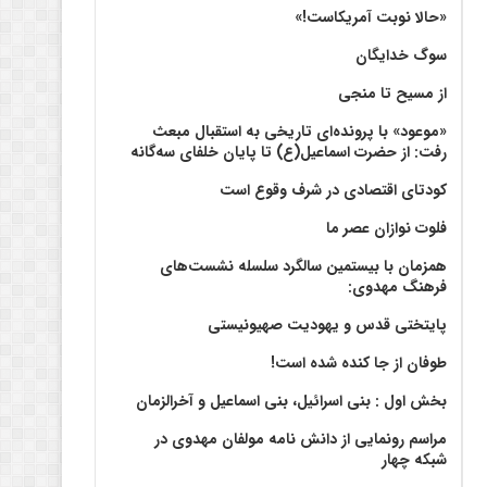
«حالا نوبت آمریکاست!»
سوگ خدایگان
از مسیح تا منجی
«موعود» با پرونده‌ای تاریخی به استقبال مبعث
رفت: از حضرت اسماعیل(ع) تا پایان خلفای سه‌گانه
کودتای اقتصادی در شرف وقوع است
فلوت نوازان عصر ما
همزمان با بیستمین سالگرد سلسله نشست‌های
فرهنگ مهدوی:‌
پایتختی قدس و یهودیت صهیونیستی
طوفان از جا کنده شده است!
بخش اول : بنی اسرائیل، بنی اسماعیل و آخرالزمان
مراسم رونمایی از دانش نامه مولفان مهدوی در
شبکه چهار