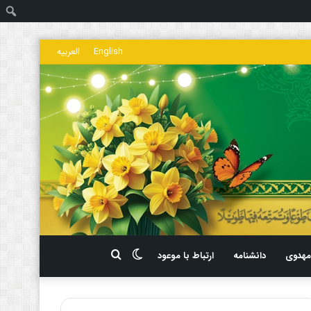
ج
English
العربیه
تغییر
جستجو
هدوی
دانشنامه
ارتباط با موعود
پوسته
برای