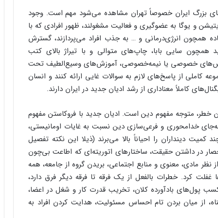
رهای بزرگ ایران خصوصاً تهران مشاهده می‌شود مهم است. وجود
یشن و یوگا به عضوگیری و فعالیت مشغولند، ظهور افرادی که با
اده همچون انرژی‌درمانی و … به جذب افراد می‌پردازند، گسترش
 همچون سایی بابا، چاپ‌های متوالی و با تیراژ بالای کتب
 کلاس‌های خصوصی یا نیمه‌خصوصی، آموزش‌های وسیع‌الطیف تحت
 کاملی از پاسخ‌های لازم به سوالات غایی ارائه کنند و انسان
ال‌های کاملاً معناداری از رشد ادیان جدید در ایران دارند.
ن خطر، متوجه مفهوم دین است. ادیان جدید با فروکاستن مفهوم
به‌جای خدامحوری و فرعی‌سازی دین نسبت به غایات اومانیستی،
د کمیت دینداران را احیاناً بالا می‌برند (ذیلا این نکته تفصیل
لاوه بر این، ادعای NRMs در مورد انحصار در داشتن حقیقت، ساختارهای اتوریته‌ای که اطاعت بی‌چون
ز نظر مادی، معنوی و منابع اجتماعی، بریدن گروه از جامعه، همه
 غفلت کرد. خطرات بالفعل از یک فرقه تا فرقه دیگر فرق دارد،
سب پول‌های بادآورده کلان، تخریب قدرت کار و شغل در اعضا،
اه، از میان بردن تام احساس مسئولیت، هدایت کردن افراد به