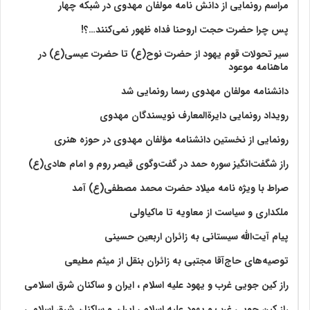
مراسم رونمایی از دانش نامه مولفان مهدوی در شبکه چهار
پس چرا حضرت حجت اروحنا فداه ظهور نمی‌کنند…؟!
سیر تحولات قوم یهود از حضرت نوح(ع) تا حضرت عیسی(ع) در
ماهنامه موعود
دانشنامه مولفان مهدوی رسما رونمایی شد
رویداد رونمایی دایرةالمعارف نویسندگان مهدوی
رونمایی از نخستین دانشنامه مؤلفان مهدوی در حوزه هنری
راز شگفت‌انگیز سوره حمد در گفت‌وگوی قیصر روم و امام هادی(ع)
صراط با ویژه نامه میلاد حضرت محمد مصطفی(ع) آمد
ملکداری و سیاست از معاویه تا ماکیاولی
پیام آیت‌الله سیستانی به زائران اربعین حسینی
توصیه‌های حاج‌آقا مجتبی به زائران بنقل از میثم مطیعی
راز کین جویی غرب و یهود علیه اسلام ، ایران و ساکنان شرق اسلامی
راز کین جویی غرب و یهود علیه اسلام ، ایران و ساکنان شرق اسلامی