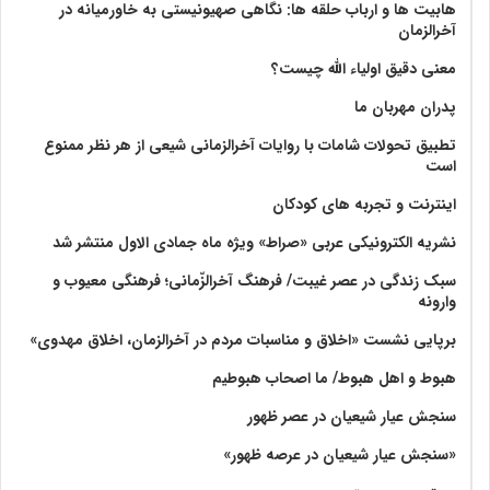
هابیت ها و ارباب حلقه ها: نگاهی صهیونیستی به خاورمیانه در
آخرالزمان
معنی دقیق اولیاء الله چیست؟
پدران مهربان ما
تطبیق تحولات شامات با روایات آخرالزمانی شیعی از هر نظر ممنوع
است
اینترنت و تجربه های کودکان
نشریه الکترونیکی عربی «صراط» ویژه ماه جمادی الاول منتشر شد
سبک زندگی در عصر غیبت/ فرهنگ آخرالزّمانی؛ فرهنگی معیوب و
وارونه
برپایی نشست «اخلاق و مناسبات مردم در آخرالزمان، اخلاق مهدوی»
هبوط و اهل هبوط/ ما اصحاب هبوطیم
سنجش عیار شیعیان در عصر ظهور
«سنجش عیار شیعیان در عرصه ظهور»