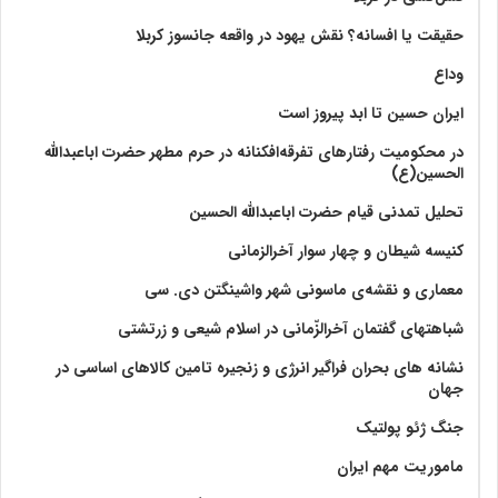
حقیقت یا افسانه؟‌ نقش یهود در واقعه جانسوز کربلا
وداع
ایران حسین تا ابد پیروز است
در محکومیت رفتارهای تفرقه‌افکنانه در حرم مطهر حضرت اباعبدالله
الحسین(ع)
تحلیل تمدنی قیام حضرت اباعبدالله الحسین
کنیسه شیطان و چهار سوار آخرالزمانی
معماری و نقشه‌ی ماسونی شهر واشينگتن دی. سی
شباهتهای گفتمان آخر‌الزّمانی در اسلام شیعی و زرتشتی
نشانه های بحران فراگیر انرژی و زنجیره تامین کالاهای اساسی در
جهان
جنگ ژئو پولتیک
ماموریت مهم ایران