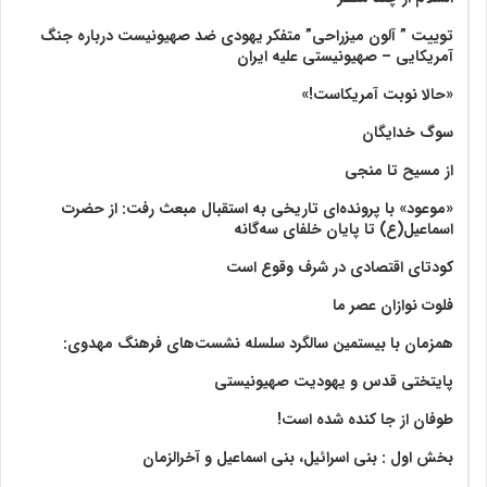
توییت ” آلون میزراحی” متفکر یهودی ضد صهیونیست درباره جنگ
آمریکایی – صهیونیستی علیه ایران
«حالا نوبت آمریکاست!»
سوگ خدایگان
از مسیح تا منجی
«موعود» با پرونده‌ای تاریخی به استقبال مبعث رفت: از حضرت
اسماعیل(ع) تا پایان خلفای سه‌گانه
کودتای اقتصادی در شرف وقوع است
فلوت نوازان عصر ما
همزمان با بیستمین سالگرد سلسله نشست‌های فرهنگ مهدوی:‌
پایتختی قدس و یهودیت صهیونیستی
طوفان از جا کنده شده است!
بخش اول : بنی اسرائیل، بنی اسماعیل و آخرالزمان