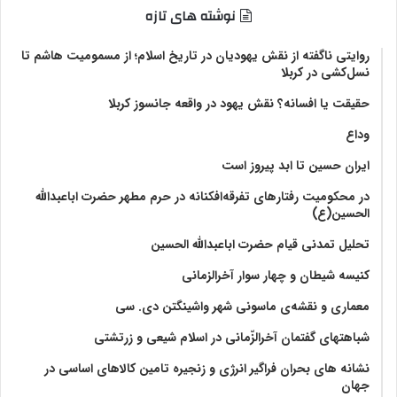
نوشته های تازه
روایتی ناگفته از نقش یهودیان در تاریخ اسلام؛ از مسمومیت هاشم تا
نسل‌کشی در کربلا
حقیقت یا افسانه؟‌ نقش یهود در واقعه جانسوز کربلا
وداع
ایران حسین تا ابد پیروز است
در محکومیت رفتارهای تفرقه‌افکنانه در حرم مطهر حضرت اباعبدالله
الحسین(ع)
تحلیل تمدنی قیام حضرت اباعبدالله الحسین
کنیسه شیطان و چهار سوار آخرالزمانی
معماری و نقشه‌ی ماسونی شهر واشينگتن دی. سی
شباهتهای گفتمان آخر‌الزّمانی در اسلام شیعی و زرتشتی
نشانه های بحران فراگیر انرژی و زنجیره تامین کالاهای اساسی در
جهان