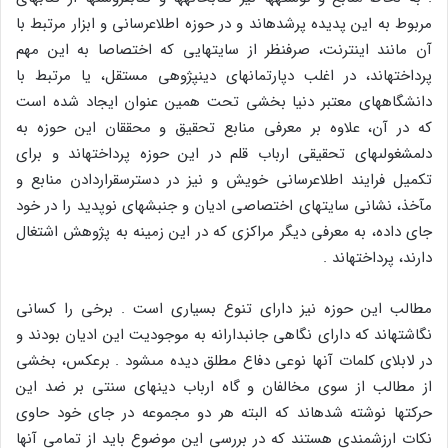
مربوط به این پدیده پرشده‏اند و در حوزه اطلاع‏رسانى و ابزار مرتبط با
آن مانند اینترنت، صرف‏نظر از سایت‏هایى که اختصاصا به این مهم
پرداخته‏اند، در اغلب دپارتمان‏هاى دین‏پژوهى مستقل، یا مرتبط با
دانشگاه‏هاى معتبر دنیا بخشى تحت همین عنوان ایجاد شده است
که در آن، علاوه بر معرفى منابع تحقیق و محققان این حوزه به
دل‏مشغولى‏هاى تحقیقى ارباب قلم در این حوزه پرداخته‏اند و براى
تکمیل فرایند اطلاع‏رسانى خویش و نیز در دسترس‏قراردادن منابع و
مآخذ، نشانى سایت‏هاى اختصاصى ادیان و جنبش‏هاى نوپدید را در خود
جاى داده، به معرفى دیگر مراکزى که در این زمینه به پژوهش اشتغال
دارند، پرداخته‏اند .
مطالب این حوزه نیز داراى تنوع بسیارى است . برخى را کسانى
نگاشته‏اند که داراى نگاهى جانبدارانه به موجودیت این ادیان بودند و
در لابلاى کلمات آنها نوعى دفاع مطلق دیده مى‏شود . برعکس، بخشى
از مطالب از سوى مخالفان و گاه ارباب دین‏هاى سنتى بر ضد این
حرکت‏ها نوشته شده‏اند که البته هر دو مجموعه در جاى خود حاوى
نکات ارزشمندى هستند که در بررسى این موضوع باید از تمامى آنها