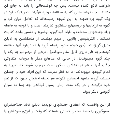
شواهد، قانع کننده نیست، پس چه توضیحاتى را باید به جاى آن
نشاند . جامعه‏شناسانى که به مطالعه درباره فرآیند عضویت‏یک فرد در
یک گروه پرداخته‏ند به این نتیجه رسیده‏اند که تعامل میان فرد و
گروه به ارزیابى‏ها و بررسى‏هاى بیشترى نیازمند است و با توجه به فاصله
زیاد جنبش‏هاى مختلف و افراد گوناگون، توضیح و تفسیر واحد کفایت
نمى‏کند . اکثریت‏بسیار بالایى از مردم به‏شدت از ملحق‏شدن به ادیان
بدیل گریزان‏اند .(من خودم حدود پنجاه گروه را که درباره آن‏ها مطالعه
کرده‏ام به طرز بارزى قابل مقاومت‏یافتم) ; برخى از مردم نیز به یک یا
چند گروه مى‏پیوندند، در حالى که عده‏اى دیگر با درجات متفاوتى
جذب آن‏ها مى‏شوند; تعدادى ممکن است ترغیب شوند که تقریبا به
تمام گروه‏ها بپیوندند، اما به نظر مى‏رسد که این افراد خود را چندان
نسبت‏به گروه، متعهد احساس نکرده، هر لحظه احتمال مى‏رود که از نظر
خود برگردند و در یک مدت زمان بسیار کوتاهى چه بسا به سراغ
گروهى دیگر بروند .
از این واقعیت که اعضاى جنبش‏هاى نوپدید دینى فاقد صلاحیت‏براى
عضوگیرى یا حفظ تمامى کسانى هستند که وقت و انرژى خودشان را