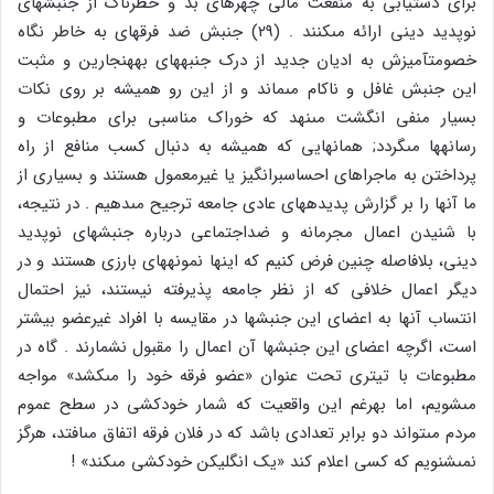
براى دستیابى به منفعت مالى چهره‏اى بد و خطرناک از جنبش‏هاى
نوپدید دینى ارائه مى‏کنند . (۲۹) جنبش ضد فرقه‏اى به خاطر نگاه
خصومت‏آمیزش به ادیان جدید از درک جنبه‏هاى به‏هنجارین و مثبت
این جنبش غافل و ناکام مى‏ماند و از این رو همیشه بر روى نکات
بسیار منفى انگشت مى‏نهد که خوراک مناسبى براى مطبوعات و
رسانه‏ها مى‏گردد; همانهایى که همیشه به دنبال کسب منافع از راه
پرداختن به ماجراهاى احساس‏برانگیز یا غیرمعمول هستند و بسیارى از
ما آن‏ها را بر گزارش پدیده‏هاى عادى جامعه ترجیح مى‏دهیم . در نتیجه،
با شنیدن اعمال مجرمانه و ضداجتماعى درباره جنبش‏هاى نوپدید
دینى، بلافاصله چنین فرض کنیم که اینها نمونه‏هاى بارزى هستند و در
دیگر اعمال خلافى که از نظر جامعه پذیرفته نیستند، نیز احتمال
انتساب آن‏ها به اعضاى این جنبش‏ها در مقایسه با افراد غیرعضو بیشتر
است، اگرچه اعضاى این جنبش‏ها آن اعمال را مقبول نشمارند . گاه در
مطبوعات با تیترى تحت عنوان «عضو فرقه خود را مى‏کشد» مواجه
مى‏شویم، اما به‏رغم این واقعیت که شمار خودکشى در سطح عموم
مردم مى‏تواند دو برابر تعدادى باشد که در فلان فرقه اتفاق مى‏افتد، هرگز
نمى‏شنویم که کسى اعلام کند «یک انگلیکن خودکشى مى‏کند» !