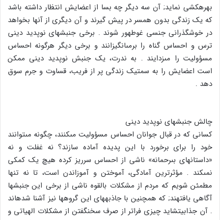
بهره‏کشى نماید; آن سه دیگر چه بسا از اعضایش انتظار داشته باشد
که یک زندگى بدون همسر در پیش گیرند و آن دیگرى از آن‏ها بخواهد
در خوش‏گذرانى جنسى غوطه‏ور شوند . برخى جنبش‏هاى نوپدید دینى
ترس و احساس گناه را برمى‏انگیزانند و برخى دیگر هرگونه احساس
مسؤولیت را مى‏زدایند . به ندرت، یک جنبش نوپدید دینى ممکن
است اعضایش را به سمت‏یک زندگى پر از فریب، قساوت و جرم سوق
دهد .
چالش جنبش‏هاى نوپدید دینى
کسانى که در قبال جوانان احساس مسؤولیت مى‏کنند، چگونه مى‏توانند
خود را براى برخورد با این پدیده آماده سازند؟ نه غفلت و نه
«داستان‏هاى بى‏رحمانه‏» ناشى از احساس سرریز کرده هیچ یک کمکى
نمى‏کند . مؤثرترین آمادگى، آموختن و آموزاندن است، تا نه تنها
مطمئن شویم که مردم از مشکلات بالقوه ناشى از برخى این جنبش‏ها
آگاهى یافته‏ند; که هم‏چنین با جاذبه‏هاى این گروه‏ها نیز آشنا شده‏اند
. آن جذابیت‏شاید چیزى فراتر از صرف سخن‏گفتن از مشکلات الهیاتى و