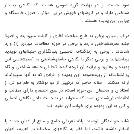
سود جست، و در نهایت گروه سومى هستند که نگاهى پدیدار
شناختى دارند و در کاوش‏هاى خویش در پى مبانى، اصول، خاستگاه و
چرایى این پدیده هستند .
در این میان، برخى به طرح مباحث نظرى و کلیات مى‏پردازند و اصولا
جنبه معرفت‏شناختى دارند و برخى در حوزه مطالعات موردى (۱) وارد
شده‏اند . برخى به زندگى‏نامه تحلیلى بنیانگذاران جنبش‏هاى نوپدید
پرداخته‏اند; و برخى دیگر با نگاهى جامعه‏شناختى به آسیب‏شناسى این
پدیده و ره‏آورد و برآیند آن توجه کرده، تحلیلى جامعه شناختى و گاه
روان‏شناسانه از زیرمجموعه این پدیده و افرادى که به آن‏ها مى‏پیوندند
ارائه مى‏کنند . مقاله حاضر که ترکیبى از دو نوشتار به قلم دو تن از
استادان و محققان این حوزه است، در عین اختصار، داراى مطالب و
اطلاعات ارزشمندى است که مى‏تواند در به دست دادن نگاهى اجمالى
و کلى به این پدیده براى خوانندگان مفید افتد .
شاید خوانندگان ارجمند ارائه تعریفى جامع و مانع از ادیان جدید را
انتظار داشته باشند، اما نظر به نگاه‏هاى مختلف در تعریف ادیان