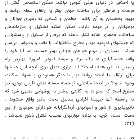
یا اخلاقى در دنیاى عرفى کنونى نباشد; ممکن است‏سخن گفتن از
فرصت و فراغتى براى ساخت جهان بهتر یا ارتقاى سطح روابط و
بهبود بخشیدن به آن باشد . معلمان و کسانى که رهبرى جوانان و
نوجوانان را بر عهده دارند، ممکن است‏به تشکیل و سازمان‏دهى
مباحثات جمعى‏اى علاقه نشان دهند که برخى از مسایل و پرسش‏هایى
که جنبش‏هاى نوپدید دینى مطرح ساخته‏اند، با دقت و وسواس بررسى
شوند . بسیارى از مردم خواهان جهانى بهتر هستند، اما آیا خود را
وقف خدمت‏گزارى به یک مراد و مرشد نمودن ضرورتا بهترین راه
رسیدن به این هدف است؟ آیا ابزارى بدیل براى آنچه این جنبش‏ها
براى ارتقاء، یا ایجاد روابط بهتر با دیگر همنوعان پیشنهاد مى‏کنند،
وجود ندارد؟ در اینجا مباحثى، از جمله مساله نقش آفرین بودن، نیز
مطرح است که مى‏تواند به آگاهى بیشتر به روش‏هایى منتهى شود که
به واسطه آن‏ها چه‏بسا افرادى بى‏دلیل تحت تاثیر واقع مى‏شوند .
تاثیرپذیرى از شور و التهاب‏هاى آرمان‏گرایانه هواداران نمونه‏اى از این
دست است، اگرچه به‌اندازه مهارت‏هاى عجیب کنترل ذهن نمى‏باشد .
(۳۴)