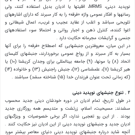
نوپدید دینى، MRMS، اقلیت‏ها یا ادیان بدیل استفاده کنند، ولى
رسانه‏ها و افکار عمومى واژه «فرقه‏» را به کار مى‏برند که داراى اشاره‏هاى
تلویحى مى‏باشد و اغلب از عقاید عجیب و غریب، اعمال شیطانى و
اغوا کننده، کنترل ذهن و اجبار روانى و احتمالا سوء استفاده‏هاى
جنسى و گرایشات مجرمانه حکایت دارد .
در این میان، معروف‏ترین جنبش‏هایى که اصطلاح «فرقه‏» را براى آن‏ها
بسیار به کار مى‏برند و از رواج عمومى برخوردارند، جنبش‏هاى کلیساى
اتحاد (۸) یا مون‏ها، (۹) جامعه بین‏المللى براى وجدان کریشنا (۱۰) یا
هیر کریشنا (۱۱)، علم‏شناسى (۱۲)، جنبش راجنیش (۱۳) و خانواده (۱۴)
(که زمانى تحت عنوان فرزندان خدا (۱۵) شناخته مى‏شد) مى‏باشند .
۲ . تنوع جنبش‏هاى نوپدید دینى
در طول تاریخ، تمام ادیان در دوره خودشان دینى جدید محسوب
مى‏شدند; مسیحیت، اسلام، زرتشت و متدیسم همه روزگارى جدید
بودند . از این رو تعجبى ندارد، اگر برخى خصوصیات و ویژگى‏هاى
ادیان جدید و جنبش‏هاى نوپدید دینى از این ادیان نیز حکایت کنند .
آنچه شاید درباره جنبش‏هاى نوپدید دینى دنیاى معاصر بیشتر مورد