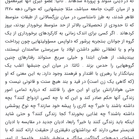
که در دینى متولد و پرورده شده‏اند . ثانیا: عضو گیرى آنها غیرمعمول
و از میان کلیت جامعه مى‏باشد، مثلا جنبش‏هایى که حوالى دهه ۱۹۷۰
ظاهر شدند، به طرز نامتناسبى در میان بزرگ‏سالانى از طبقات متوسط
که تا حدودى از تحصیلاتى بالاتر از حد متوسط برخوردار بودند، بروز
کرده‏اند . اگر کسى براى اندک زمانى به کارکردهاى برخوردارى از یک
گروه از جوانان بى‏تجربه پرشور که دلواپس مسؤولیت‏هایى چون پرداخت
وام و یا تعلقاتى نظیر داشتن اولاد یا سرپرستى سالمندان نیستند،
بیندیشد، از همان ابتدا و خیلى سریع مى‏تواند رفتارهاى چنین
گروه‏هایى را حدس بزند . ثالثا: در میان این جنبش‏ها اغلب یک
بنیان‏گذار یا رهبرى با اقتدار و فرهمند وجود دارد; به این معنى که او
(که گاهى یک زن است) در قید و بند هیچ سنت و قانونى نیست و
حتى هوادارانش براى او این حق را قائلند که درباره تمامى امور
زندگى آن‏ها حکم صادر کند و این که با چه کسى ازدواج کنند؟ بچه
داشته باشند یا خیر؟ چه کارى را پیشه خود سازند؟ چه نوع پوششى
داشته باشند؟ چه غذایى بخورند؟ کجا زندگى کنند؟ و حتى شاید
این‏که باید زندگى کنند یا خیر؟ رابعا، ادیان جدید در مقایسه با ادیان
قدیمى‏تر سعى دارند که برداشت‏هاى دقیق‏ترى از حقیقت ارائه کنند که با
نسل‏هاى دوره‏هاى گوناگون سازگار و منطبق باشند . خامسا: از امور