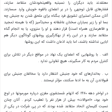
معتقدند باید دیگران را نسبت‏به واقعیت‏خودشان متقاعد سازند،
فشارهاى قابل توجهى را در بر اعضاى بالقوه خویش وارد مى‏سازند;
آنان ممکن است‏براى تشویق فرد بى‏گناه براى ملحق شدن به جنبش چه
بسا او را زیر بمباران سخنان عاشقانه و محبت‏آمیز (که با هیمنه تمجید
و ظاهرسازى همراه است) قرار دهند و او را منزوى، یا به انجام گناه
متقاعد سازند و در این راه از به‏کارگیرى روش‏هاى گوناگون دیگر هم
ابایى نداشته باشند، اما باید اذعان داشت که این روش‏ها:
الف . با روش‏هایى که اعضاى یک نهاد در مواقع دیگر در تلاش براى
کنترل مردم به کار مى‏گیرند، هیچ تفاوتى ندارد .
ب . به‌اندازه‏اى که خود جنبش انتظار دارد یا مخالفان جنبش براى
قبولاندن آن به ما ادعا مى‏کنند، مؤثر نیستند .
در اواخر دهه ۱۹۷۰ که اتهام شستشوى مغزى درباره مورمون‏ها در اوج
خود بود، «احوالات‏» بیش از هزار نفر را تعقیب کردم . آنان چنان
نسبت کلیساى اتحاد متقاعد شده بودند که در پى شرکت در یکى از