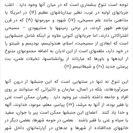
توجه است تنوع بى‏شمارى است که در میان آن‏ها وجود دارد . اغلب
جریان‏هاى اولیه در غرب، نظیر بیدارباش‏هاى عظیم (۱۶) در امریکا یا
مذاهبى مانند علم مسیحى، (۱۷) شهود و مورمون‏ها (۱۹) که در قرن
نوزدهم ظهور کردند، در برخى زمینه‏ها با سنت‏یهودى – مسیحى
اشتراکاتى دارند، اما جریان‏هاى کنونى علاوه بر این‏که شامل جنبش‏هایى
است که ابعادى از مسیحیت، اسلام، هندوئیسم، بودیسم و شینتو را
در خود دارد، ملغمه‏اى است از این ادیان به اضافه مجموعه‏اى متنوع
از ایده‏ها و باورها که عبارت‏اند از روان‏شناسى‏ها، تخیلات علمى، بت
پرستى جدید (۲۰) و شیطانیسم (۲۱) .
این تنوع نه تنها در سنت‏هایى است که این جنبش‏ها از درون آن‏ها
سربرآورده‏اند، بلکه در اعمال، سازمان و تاثیراتى که مى‏توانند بر روى
افراد و جامعه داشته باشند، نیز وجود دارد . رهبران ممکن است غنى
یا فقیر بوده، از آن‏ها به مرشد، (۲۲) پیامبر، معلم، موعود، خداوند، آلهه
و خدا یاد کنند . اعضاى این جنبش‏ها ممکن است پیر یا جوان، سفید
یا سیاه و غنى یا فقیر باشند . بعضى در حومه شهرها، بعضى دیگر در
خانه‏هاى جداافتاده از شهرها و عده‏اى در آپارتمان‏هاى داخل شهر