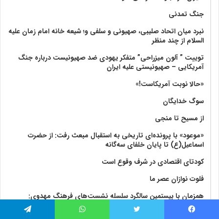
جنگ تمدنی
نبرد میان اتحاد صلیبی، صهیونی و سلفی و؛ شیعه خانه امام زمان علیه
السلام از چند منظر
توییت ” آلون میزراحی” متفکر یهودی ضد صهیونیست درباره جنگ
آمریکایی – صهیونیستی علیه ایران
«حالا نوبت آمریکاست!»
سوگ خدایگان
از مسیح تا منجی
«موعود» با پرونده‌ای تاریخی به استقبال مبعث رفت: از حضرت
اسماعیل(ع) تا پایان خلفای سه‌گانه
کودتای اقتصادی در شرف وقوع است
فلوت نوازان عصر ما
همزمان با بیستمین سالگرد سلسله نشست‌های فرهنگ مهدوی:‌
پایتختی قدس و یهودیت صهیونیستی
فیس بوک
توییتر
واتس آپ
تلگرام