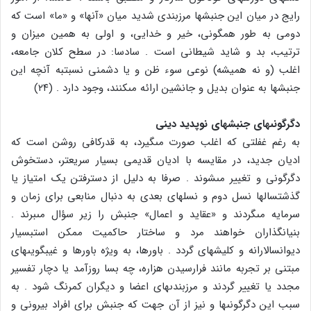
رایج در میان این جنبش‏ها مرزبندى شدید میان «آن‏ها» و «ما» است که
دومى به طور همگونى، خیر و خدایى، و اولى به همین میزان و
ترتیب، بد و شاید شیطانى است . سادسا: در سطح کلان جامعه،
اغلب (و نه همیشه) نوعى سوء ظن و یا دشمنى نسبت‏به آنچه این
جنبش‏ها به عنوان بدیل و جانشین ارائه مى‏کنند، وجود دارد . (۲۴)
دگرگونى‏هاى جنبش‏هاى نوپدید دینى
به رغم غفلتى که اغلب صورت مى‏گیرد، به قدرکافى روشن است که
ادیان جدید، در مقایسه با ادیان قدیمى بسیار سریع‏تر، دستخوش
دگرگونى و تغییر مى‏شوند . صرفا به دلیل از دست‏رفتن یک امتیاز یا
گذشت‏سال‏ها نسل دوم و نسل‏هاى بعدى به دنبال منابعى براى زمان و
سرمایه مى‏گردند و «عقاید و اعمال‏» جنبش را زیر سؤال مى‏برند .
بنیان‏گذاران خواهند مرد و ساختار حاکمیت ممکن است‏بسیار
دیوان‏سالارانه و کلیشه‏اى گردد . باورها، به ویژه باورها و غیب‏گویى‏هاى
مبتنى بر تجربه مانند فرارسیدن هزاره، چه بسا روزآمد یا دچار تفسیر
مجدد یا تغییر گردند و مرزبندى‏هاى اعضا و دیگران کم‏رنگ شود . به
سبب این دگرگونى‏ها و نیز از آن جهت که جنبش براى افراد بیرونى و