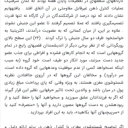
کارگاه‏هاى منطقه‏اى در تعطیلات پایان هفته بودند که گمان مى‏رفت‏یک
عملیات کنترل ذهن غیرقابل مقاومتى در آن اتفاق افتد . یافته‏هایم
نشان دادند که نود درصد از شرکت‏کنندگان در آن کارگاه نه تنها قدرت
تصمیم‏گیرى یافتند که عملا تصمیم گرفتند تا عضو این جنبش نشوند
. علاوه بر این، از میان کسانى که به عضویت درآمدند، اکثریت‏بنا به
خواست‏خود ظرف دو سال جنبش را ترک کردند . (۲۶) این سطح بالاى
رویگردانى که از نظر برخى دیگر از اندیشمندان قضیه‏اى رایج در تمام
گروه‏هایى است که به انجام کارهاى فشرده و افراطى براى جذب عضو
جدید دست مى‏زنند، مورد انکار دو طیف است: خود گروه (به سبب
این‏که نمى‏خواهد کسى از عدم موفقیت وعده‏هایى که گروه داده است،
سر درآورد) و مخالفان این گروه‏ها که در آرزوى جاافتادن نظریه
شست‏وشوى مغزى هستند; به ویژه وقتى که پاى پرداخت مبلغ زیادى
پول در میان باشد و والدین تحت تاثیر حرف‏هایى نظیر این قرار گیرند
که اگر به فرزندان‏تان عشق مى‏ورزید و مى‏خواهید آن‏ها را حفظ کنید و از
ربوده‏شدن به دست گروه‏ها مصون دارید و آن‏ها را «منصرف‏» کنید یا
از «سرپیچى‏هاى آن‏ها بکاهید»، باید به این افراد بپردازید .
اگر توضیح شست‏وشوى مغزى یا کنترل ذهن در پرتو ارائه دلیل و