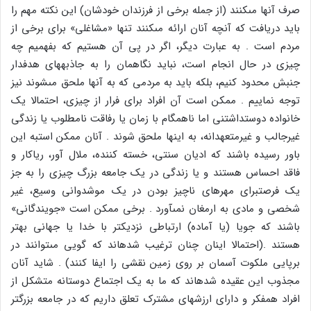
صرف آن‏ها مى‏کنند (از جمله برخى از فرزندان خودشان) این نکته مهم را
باید دریافت که آنچه آنان ارائه مى‏کنند تنها «مشاغلى‏» براى برخى از
مردم است . به عبارت دیگر، اگر در پى آن هستیم که بفهمیم چه
چیزى در حال انجام است، نباید نگاهمان را به جاذبه‏هاى هدفدار
جنبش محدود کنیم، بلکه باید به مردمى که به آن‏ها ملحق مى‏شوند نیز
توجه نماییم . ممکن است آن افراد براى فرار از چیزى، احتمالا یک
خانواده دوست‏داشتنى اما ناهمگام با زمان یا رفاقت نامطلوب یا زندگى
غیرجالب و غیرمتعهدانه، به اینها ملحق شوند . آنان ممکن است‏به این
باور رسیده باشند که ادیان سنتى، خسته کننده، ملال آور، ریاکار و
فاقد احساس هستند و یا زندگى در یک جامعه بزرگ چیزى را به جز
یک فرصت‏براى مهره‏اى ناچیز بودن در یک موش‏دوانى وسیع، غیر
شخصى و مادى به ارمغان نمى‏آورد . برخى ممکن است «جویندگانى‏»
باشند که جویا (یا آماده) ارتباطى نزدیک‏تر با خدا یا جهانى بهتر
هستند .(احتمالا اینان چنان ترغیب شده‏اند که گویى مى‏توانند در
برپایى ملکوت آسمان بر روى زمین نقشى را ایفا کنند) . شاید آنان
مجذوب این عقیده شده‏اند که ما به یک اجتماع دوستانه متشکل از
افراد هم‏فکر و داراى ارزش‏هاى مشترک تعلق داریم که در جامعه بزرگتر