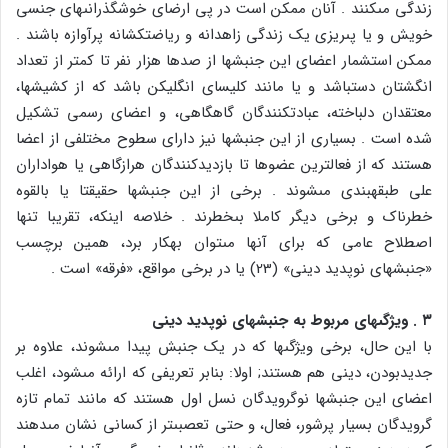
زندگى مى‏کنند . آنان ممکن است در پى ارضاى خوش‏گذرانى‏هاى جنسى
خویش و یا پى‏ریزى یک زندگى زاهدانه و ریاضت‏کشانه پرآوازه باشند .
ممکن است‏شمار اعضاى این جنبش‏ها از صدها هزار نفر تا کمتر از تعداد
انگشتان دست‏باشد و یا مانند کلیساى انگلیکن باشد که از کشیش‏ها،
معتقدان دلباخته، عبادت‏کنندگان گاه‏گاهى، و اعضاى رسمى تشکیل
شده است . بسیارى از این جنبش‏ها نیز داراى سطوح مختلفى از اعضا
هستند که از فعال‏ترین عضوها تا بازدیدکنندگان هرازگاهى یا هواداران
على طبقه‏بندى مى‏شوند . برخى از این جنبش‏ها حقیقتا یا بالقوه
خطرناک و برخى دیگر کاملا بى‏خطرند . خلاصه این‏که، تقریبا تنها
اصطلاح عامى که براى آن‏ها مى‏توان به‏کار برد، همین برچسب
«جنبش‏هاى نوپدید دینى‏» (23) یا در برخى مواقع، «فرقه‏» است .
۳ . ویژگى‏هاى مربوط به جنبش‏هاى نوپدید دینى
با این حال، برخى ویژگى‏ها که در یک جنبش پیدا مى‏شوند، علاوه بر
جدیدبودن، دینى هم هستند; اولا: بنابر تعریفى که ارائه مى‏شود، اغلب
اعضاى این جنبش‏ها نوگرویدگان نسل اول هستند که مانند تمام تازه
گرویدگان بسیار پرشور، فعال، و حتى تعصبى‏تر از کسانى نشان مى‏دهند