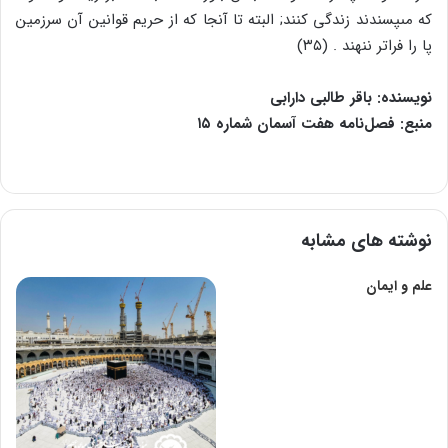
که مى‏پسندند زندگى کنند; البته تا آنجا که از حریم قوانین آن سرزمین
پا را فراتر ننهند . (۳۵)
نویسنده: باقر طالبی دارابی
منبع: فصل‌نامه هفت آسمان شماره ۱۵
نوشته های مشابه
علم و ایمان