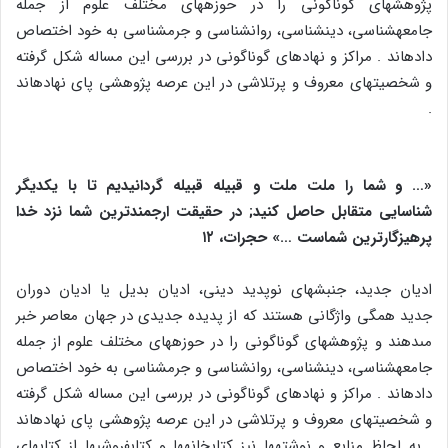
پژوهش‏هاى گوناگونى را در حوزه‏هاى مختلف علوم از جمله
جامعه‏شناسى، دین‏شناسى، روان‏شناسى و جرم‏شناسى به خود اختصاص
داده‏اند . مراکز و نهادهاى گوناگونى در بررسى این مساله شکل گرفته
و شخصیت‏هاى معروف و پرتلاشى در این عرصه پژوهشى پاى نهاده‏اند
.
«… و شما را ملت ملت و قبیله قبیله گردانیدیم تا با یکدیگر
شناسایى متقابل حاصل کنید; در حقیقت ارجمندترین شما نزد خدا
پرهیزگارترین شماست …» حجرات، ۱۲
ادیان جدید، جنبش‏هاى نوپدید دینى، ادیان بدیل یا ادیان دوران
جدید همگى واژگانى هستند که از پدیده جدیدى در جهان معاصر خبر
مى‏دهند و پژوهش‏هاى گوناگونى را در حوزه‏هاى مختلف علوم از جمله
جامعه‏شناسى، دین‏شناسى، روان‏شناسى و جرم‏شناسى به خود اختصاص
داده‏اند . مراکز و نهادهاى گوناگونى در بررسى این مساله شکل گرفته
و شخصیت‏هاى معروف و پرتلاشى در این عرصه پژوهشى پاى نهاده‏اند
. به لحاظ منابع و نوشته‏ها نیز کتابخانه‏ها و کتابفروشى‏ها از کتاب‏هاى