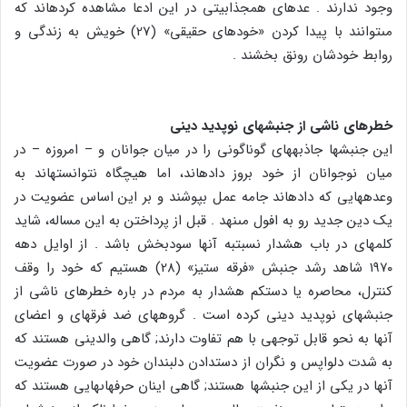
وجود ندارند . عده‏اى هم‏جذابیتى در این ادعا مشاهده کرده‏اند که
مى‏توانند با پیدا کردن «خودهاى حقیقى‏» (27) خویش به زندگى و
روابط خودشان رونق بخشند .
خطرهاى ناشى از جنبش‏هاى نوپدید دینى
این جنبش‏ها جاذبه‏هاى گوناگونى را در میان جوانان و – امروزه – در
میان نوجوانان از خود بروز داده‏اند، اما هیچ‏گاه نتوانسته‏اند به
وعده‏هایى که داده‏اند جامه عمل بپوشند و بر این اساس عضویت در
یک دین جدید رو به افول مى‏نهد . قبل از پرداختن به این مساله، شاید
کلمه‏اى در باب هشدار نسبت‏به آن‏ها سودبخش باشد . از اوایل دهه
۱۹۷۰ شاهد رشد جنبش «فرقه ستیز» (28) هستیم که خود را وقف
کنترل، محاصره یا دست‏کم هشدار به مردم در باره خطرهاى ناشى از
جنبش‏هاى نوپدید دینى کرده است . گروه‏هاى ضد فرقه‏اى و اعضاى
آن‏ها به نحو قابل توجهى با هم تفاوت دارند; گاهى والدینى هستند که
به شدت دلواپس و نگران از دست‏دادن دلبندان خود در صورت عضویت
آن‏ها در یکى از این جنبش‏ها هستند; گاهى اینان حرفه‏اى‏هایى هستند که