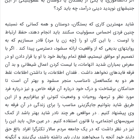
اگر دانش‏آموزى، با یکى از بستگان یا دوستان به عضویت‏یکى از این
جنبش‏هاى نوپدید دینى درآمد، چه باید کرد؟
شاید مهم‏ترین کارى که بستگان، دوستان و همه کسانى که نسبت‏به
چنین فردى احساس مسؤولیت مى‏کنند باید انجام دهند، حفظ ارتباط
با اوست . با این کار، او را (چه زن یا مرد) قادر مى‏سازیم که به
روایت‏هاى بدیعى که از واقعیت ارائه مى‏شود، دسترسى پیدا کند . اگر با
تصمیم او موافق نیستیم، قطع تمام روابط خود با او یا قرار دادن او در
معرض بمباران شدید اتهامات، یا لیست کردن اعمال شیطانى و بد آن
فرقه فایده‏اى نخواهد داشت . فقدان اطلاعات، یا داشتن اطلاعات غلط
هر دو به عکس‏العمل نامناسب منجر مى‏شود و بهتر آن است تا
حدامکان برشناخت و درک خود درباره آن فرقه خاص و نیز درباره فرد
مورد نظر و ترس‏ها، روحیات و وضعیت کنونى او بیافزاییم و از این
طریق شاید بتوانیم جایگزینى مناسب را براى زندگى در آن فرقه به
وى پیشنهاد کنیم . در مواقعى هر چند نادر شاید بهتر باشد از کمک
سرویس‏هاى اجتماعى، یا قانون استفاده کنیم . در عین حال، باید این را
نیز در نظر داشت که در یک جامعه مردم سالار تکثرگرا افراد بالغ حق
دارند خود آنچه را مى‏خواهند بدان باور داشته باشند، برگزینند و آن‏گونه