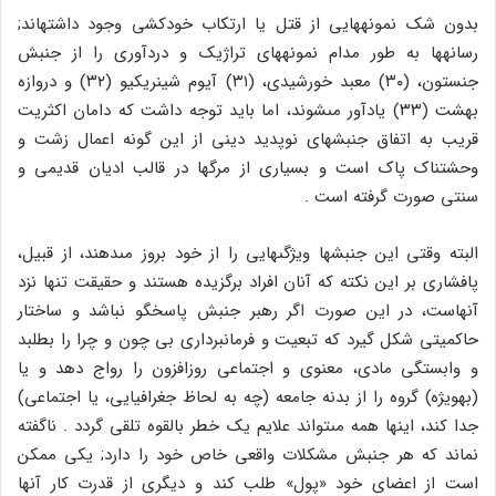
بدون شک نمونه‏هایى از قتل یا ارتکاب خودکشى وجود داشته‏اند;
رسانه‏ها به طور مدام نمونه‏هاى تراژیک و دردآورى را از جنبش
جنستون، (۳۰) معبد خورشیدى، (۳۱) آیوم شینریکیو (۳۲) و دروازه
بهشت (۳۳) یادآور مى‏شوند، اما باید توجه داشت که دامان اکثریت
قریب به اتفاق جنبش‏هاى نوپدید دینى از این گونه اعمال زشت و
وحشتناک پاک است و بسیارى از مرگ‏ها در قالب ادیان قدیمى و
سنتى صورت گرفته است .
البته وقتى این جنبش‏ها ویژگى‏هایى را از خود بروز مى‏دهند، از قبیل،
پافشارى بر این نکته که آنان افراد برگزیده هستند و حقیقت تنها نزد
آنهاست، در این صورت اگر رهبر جنبش پاسخ‏گو نباشد و ساختار
حاکمیتى شکل گیرد که تبعیت و فرمانبردارى بى چون و چرا را بطلبد
و وابستگى مادى، معنوى و اجتماعى روزافزون را رواج دهد و یا
(به‏ویژه) گروه را از بدنه جامعه (چه به لحاظ جغرافیایى، یا اجتماعى)
جدا کند، اینها همه مى‏تواند علایم یک خطر بالقوه تلقى گردد . ناگفته
نماند که هر جنبش مشکلات واقعى خاص خود را دارد; یکى ممکن
است از اعضاى خود «پول‏» طلب کند و دیگرى از قدرت کار آن‏ها