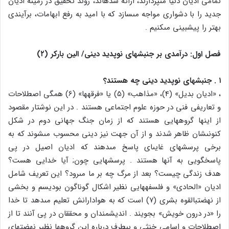
تمامى ادیان دنیا مى‏پردازند، ارائه شده‏اند، روند تحقیق در زمینه ادیان
جدید را با دشوارى مواجه مى‏سازد که با امید به رفع ابهامات، برآیندى
بهتر را پیش‏بینى مى‏کنیم .
فصل اول: درآمدى بر جنبش‏هاى نوپدید دینى/ الین بارکر (۲)
۱ . جنبش‏هاى نوپدید دینى چه هستند؟
، «ادیان بدیل‏» (4)، «مذاهب‏» (5) یا «فرقه‏ها» (6) همگى اصطلاحات
و تعاریفى فنى در حوزه علوم اجتماعى هستند . در این نوشتار مقصود
از اینها گروه‏هایى هستند که از زمان جنگ جهانى دوم در شکل
کنونى‏شان ظاهر شدند و از آن جهت نیز دینى محسوب مى‏شوند که به
برخى پرسش‏هاى غایى‏اى پاسخ مى‏دهند که ادیان اصیل در پى
پاسخ‏گویى به آن‏ها هستند . پرسش‏هایى چون; آیا خدایى هست؟
هدف زندگى چیست؟ بعد از مرگ چه بر ما مى‏رود؟ این تعریف شامل
ادیان «الحادى‏» و فلسفه‏هایى نظیر اشکال گوناگون بودیسم و بخشى
از نهضت‏بالقوه بشرى (۷) است که به هوادارانش تعلیم مى‏دهد تا خدا
را «در درون خویش‏» بجویند . اندیشمندان و محققان در پى آنند تا از
اصطلاحات و اسامى خنثى و بى‏طرف درباره این گروه‏ها نظیر نهضت‏هاى