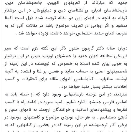
جدید که عبارت‏اند از تعریف‏هاى الهیون، جامعه‏شناسان دین،
تاریخ‏شناسان ادیان، روان‏شناسان دین و دین‏پژوهان در این نوشتار
کوتاه به آنچه در لابلاى این دو مقاله ترجمه شده ذیل است اکتفا
مى‏شود و اگر ابهامى در تعریف موضوع باشد در مقالات آتى که به
تعریف ادیان جدید اختصاص خواهد داشت، زدوده خواهد شد .
درباره مقاله دکتر گاردون ملتون ذکر این نکته لازم است که سیر
تاریخى مطالعه ادیان جدید یا جنبش‏هاى نوپدید دینى در این نوشتار
به خوبى بیان شده است; به خصوص که نویسنده در این زمینه از
شخصیت‏هاى اصلى به حساب مى‏آید و همین بر غنا و اعتماد به آنچه
نوشته، مى‏افزاید . کتاب‏شناسى انتهاى مقاله براى تحقیقات و کسب
اطلاعات بیشتر بسیار مفید خواهد بود .
بى‏تردید، در این ترجمه نارسایى‏هایى وجود دارد که از جمله باید به
اسامى فارسى جنبش‏ها اشاره نمایم . امید مى‏رود در ادامه راه با کسب
نظرها و پیشنهادهاى اساتید و خوانندگان ارجمند به نام‏هاى معیار و
ثابتى دست‏یابیم . به هر حال، نوبودن موضوع و کاستى‏هاى موجود در
برخى آثار ترجمه‏شده در این زمینه که در بعضى از کتاب‏هایى که به