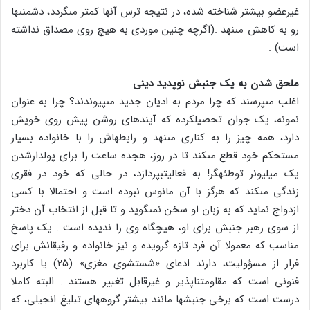
غیرعضو بیشتر شناخته شده، در نتیجه ترس آن‏ها کمتر مى‏گردد، دشمنى‏ها
رو به کاهش مى‏نهد .(اگرچه چنین موردى به هیچ روى مصداق نداشته
است) .
ملحق شدن به یک جنبش نوپدید دینى
اغلب مى‏پرسند که چرا مردم به ادیان جدید مى‏پیوندند؟ چرا به عنوان
نمونه، یک جوان تحصیل‏کرده که آینده‏اى روشن پیش روى خویش
دارد، همه چیز را به کنارى مى‏نهد و رابطه‏اش را با خانواده بسیار
مستحکم خود قطع مى‏کند تا در روز، هجده ساعت را براى پول‏دارشدن
یک میلیونر توطئه‏گر! به فعالیت‏بپردازد، در حالى که خود در فقرى
زندگى مى‏کند که هرگز با آن مانوس نبوده است و احتمالا با کسى
ازدواج نماید که به زبان او سخن نمى‏گوید و تا قبل از انتخاب آن دختر
از سوى رهبر جنبش براى او، هیچ‏گاه وى را ندیده است . یک پاسخ
مناسب که معمولا آن فرد تازه گرویده و نیز خانواده و رفیقانش براى
فرار از مسؤولیت، دارند ادعاى «شستشوى مغزى‏» (25) یا کاربرد
فنونى است که مقاومت‏ناپذیر و غیرقابل تغییر هستند . البته کاملا
درست است که برخى جنبش‏ها مانند بیشتر گروه‏هاى تبلیغ انجیلى، که