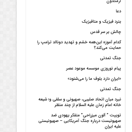
آرمگدون
دعا
بنرد فیزیک و متافیزیک
چالش بر سر قدس
کدام آموزه این‌همه خشم و تهدید دونالد ترامپ را
حمایت می‌کند؟
جنگ تمدنی
پیام نوروزی موسسه موعود عصر
«ایران دارد بلوف ما را می‌شنود»
جنگ تمدنی
نبرد میان اتحاد صلیبی، صهیونی و سلفی و؛ شیعه
خانه امام زمان علیه السلام از چند منظر
توییت ” آلون میزراحی” متفکر یهودی ضد
صهیونیست درباره جنگ آمریکایی – صهیونیستی
علیه ایران