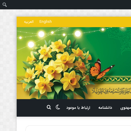
ج
English
العربیه
تغییر
جستجو
هدوی
دانشنامه
ارتباط با موعود
پوسته
برای