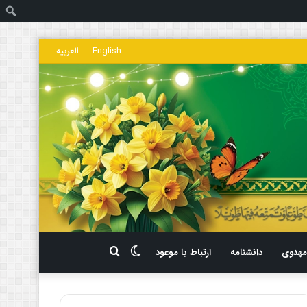
ج
English
العربیه
تغییر
جستجو
هدوی
دانشنامه
ارتباط با موعود
پوسته
برای