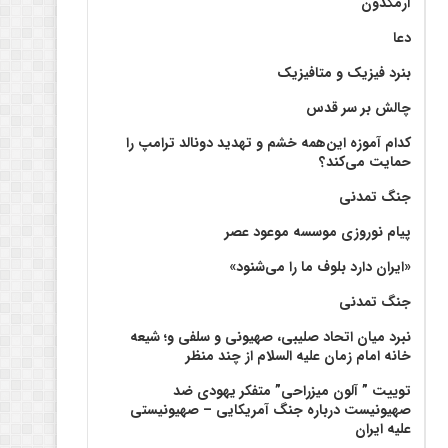
آرمگدون
دعا
بنرد فیزیک و متافیزیک
چالش بر سر قدس
کدام آموزه این‌همه خشم و تهدید دونالد ترامپ را
حمایت می‌کند؟
جنگ تمدنی
پیام نوروزی موسسه موعود عصر
«ایران دارد بلوف ما را می‌شنود»
جنگ تمدنی
نبرد میان اتحاد صلیبی، صهیونی و سلفی و؛ شیعه
خانه امام زمان علیه السلام از چند منظر
توییت ” آلون میزراحی” متفکر یهودی ضد
صهیونیست درباره جنگ آمریکایی – صهیونیستی
علیه ایران