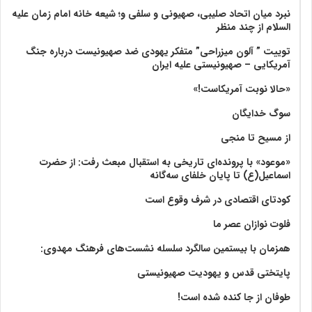
نبرد میان اتحاد صلیبی، صهیونی و سلفی و؛ شیعه خانه امام زمان علیه
السلام از چند منظر
توییت ” آلون میزراحی” متفکر یهودی ضد صهیونیست درباره جنگ
آمریکایی – صهیونیستی علیه ایران
«حالا نوبت آمریکاست!»
سوگ خدایگان
از مسیح تا منجی
«موعود» با پرونده‌ای تاریخی به استقبال مبعث رفت: از حضرت
اسماعیل(ع) تا پایان خلفای سه‌گانه
کودتای اقتصادی در شرف وقوع است
فلوت نوازان عصر ما
همزمان با بیستمین سالگرد سلسله نشست‌های فرهنگ مهدوی:‌
پایتختی قدس و یهودیت صهیونیستی
طوفان از جا کنده شده است!