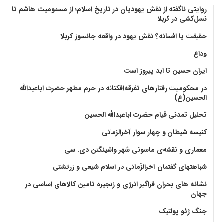
روایتی ناگفته از نقش یهودیان در تاریخ اسلام؛ از مسمومیت هاشم تا
نسل‌کشی در کربلا
حقیقت یا افسانه؟‌ نقش یهود در واقعه جانسوز کربلا
وداع
ایران حسین تا ابد پیروز است
در محکومیت رفتارهای تفرقه‌افکنانه در حرم مطهر حضرت اباعبدالله
الحسین(ع)
تحلیل تمدنی قیام حضرت اباعبدالله الحسین
کنیسه شیطان و چهار سوار آخرالزمانی
معماری و نقشه‌ی ماسونی شهر واشينگتن دی. سی
شباهتهای گفتمان آخر‌الزّمانی در اسلام شیعی و زرتشتی
نشانه های بحران فراگیر انرژی و زنجیره تامین کالاهای اساسی در
جهان
جنگ ژئو پولتیک