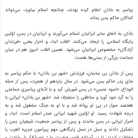
پیامبر به باذان اعلام کرده بودند، چنانچه اسلام بیاورد، می‌تواند
کماکان حاکم یمن بماند.
باذان به اتفاق سایر ایرانیان اسلام می‌آورند و ایرانیان در یمن، اوّلین
پایگاه اسلامی را ایجاد می‌کنند. القاب ابناء و احرار یعنی «فرزندان
آزادگان» مخصوص ایرانیان می‌شود. همین القاب امروز هم در میان
جماعت بزرگی از یمنی‌ها هست.
پس از باذان بن ساسان، فرزندش «شهر بن باذان» با حکم پیامبر به
جای پدر حاکم یمن می‌شود. در سال یازدهم از هجرت، پس از حجّه
الوداع، «اسود عنسی» در یمن شورش کرد و با ادّعای پیامبری جماعتی
را به گرد خود آورد و مناطقی را متصرّف شد. «شهر بن باذان» ایرانی با
هفتصد سوار در پی او روانه شد و با او به جنگ مشغول شد و به
درجه شهادت رسید. او اوّلین شهید ایرانی صدر اسلام است. ابناء و
احرار ایرانی در یمن ماندند و پس از پیامبر جمعیت شیعیان یمن را
تشکیل دادند و نسل در نسل پایگاهی مهم پیرامون جزیره العرب را
حفاظت کردند، تا در آستانه ظهور حضرت ولیّ عصر(ع)، با رشادت و