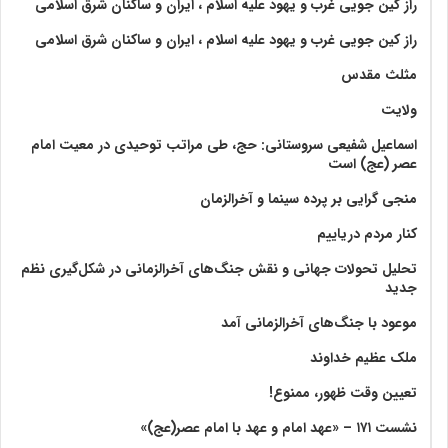
راز کین جویی غرب و یهود علیه اسلام ، ایران و ساکنان شرق اسلامی
راز کین جویی غرب و یهود علیه اسلام ، ایران و ساکنان شرق اسلامی
مثلث مقدس
ولايت‏
اسماعیل شفیعی سروستانی: حج، طی مراتب توحیدی در معیت امام
عصر (عج) است
منجی گرایی بر پرده سینما و آخرالزمان
کنار مردم دریاییم
تحلیل تحولات جهانی و نقش جنگ‌های آخرالزمانی در شکل‌گیری نظم
جدید
موعود با جنگ‌های آخرالزمانی آمد
ملک عظیم خداوند
تعیین وقت ظهور، ممنوع!
نشست ۱۷۱ – «عهد امام و عهد با امام عصر(عج)»