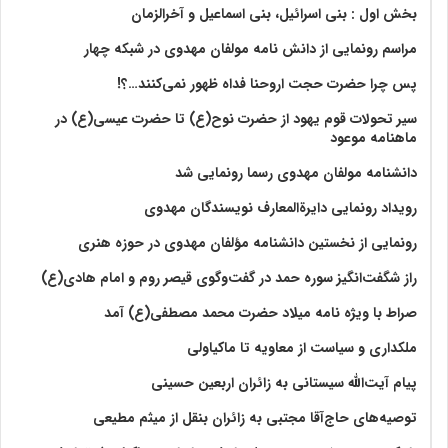
بخش اول : بنی اسرائیل، بنی اسماعیل و آخرالزمان
مراسم رونمایی از دانش نامه مولفان مهدوی در شبکه چهار
پس چرا حضرت حجت اروحنا فداه ظهور نمی‌کنند…؟!
سیر تحولات قوم یهود از حضرت نوح(ع) تا حضرت عیسی(ع) در
ماهنامه موعود
دانشنامه مولفان مهدوی رسما رونمایی شد
رویداد رونمایی دایرةالمعارف نویسندگان مهدوی
رونمایی از نخستین دانشنامه مؤلفان مهدوی در حوزه هنری
راز شگفت‌انگیز سوره حمد در گفت‌وگوی قیصر روم و امام هادی(ع)
صراط با ویژه نامه میلاد حضرت محمد مصطفی(ع) آمد
ملکداری و سیاست از معاویه تا ماکیاولی
پیام آیت‌الله سیستانی به زائران اربعین حسینی
توصیه‌های حاج‌آقا مجتبی به زائران بنقل از میثم مطیعی