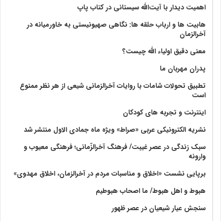
اهمیت دیدار با آیت‌الله سیستانی در کتاب پاپ
هابیت ها و ارباب حلقه ها: نگاهی صهیونیستی به خاورمیانه در
آخرالزمان
معنی دقیق اولیاء الله چیست؟
پدران مهربان ما
تطبیق تحولات شامات با روایات آخرالزمانی شیعی از هر نظر ممنوع
است
اینترنت و تجربه های کودکان
نشریه الکترونیکی عربی «صراط» ویژه ماه جمادی الاول منتشر شد
سبک زندگی در عصر غیبت/ فرهنگ آخرالزّمانی؛ فرهنگی معیوب و
وارونه
برپایی نشست «اخلاق و مناسبات مردم در آخرالزمان، اخلاق مهدوی»
هبوط و اهل هبوط/ ما اصحاب هبوطیم
سنجش عیار شیعیان در عصر ظهور