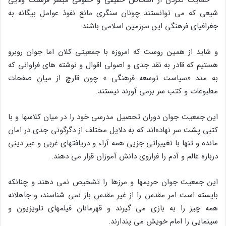
شیعى که مى توانستند چونان سنگرى مانع نفوذ عوامل بیگانه به
جغرافیاى فرهنگى این سرزمین اسلامى باشند.
و شاید از همین روست که امروزه با جمعیتى کلان اما جوان روبرو
هستیم که قادر به نقد جدى و اصولى اقوال و نوشته هاى فراوانى که
به مدد «سیاست توسعه فرهنگى » چون قارچ از میان صفحات
مطبوعات و کتب سر برمى آورند نیستند.
این جمعیت جوان دوران تحصیل مدرسى خود را در میان کلاسها و با
کتبى پشت سر نهاده‌اند که به دلایل مختلف از دگرگونى جدى در امان
مانده و تنها با تغییراتى جزیى همه آراء و دریافتهاى غربى و غیر دینى
درباره عالم و آدم را فراروى دانش آموزان قرار مى دهند.
این جمعیت جوان حریمها و مرزها را تشخیص نمى دهند و چنانکه
بایسته است امر مقدس را از غیر مقدس باز نمى شناسند، و جاهلانه
همه چیز را به بازى مى گیرند و قهرمانان فیلمهاى تلویزیون و
سینمایى را امام خویش مى پندارند.