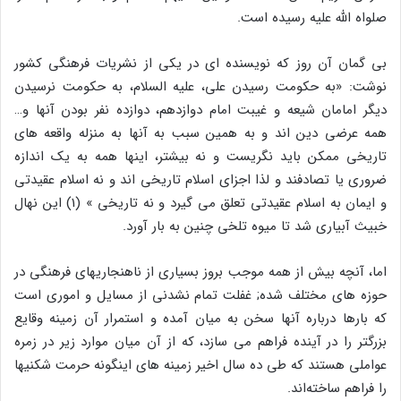
صلواه الله علیه رسیده است.
بى گمان آن روز که نویسنده اى در یکى از نشریات فرهنگى کشور
نوشت: «به حکومت رسیدن على، علیه السلام، به حکومت نرسیدن
دیگر امامان شیعه و غیبت امام دوازدهم، دوازده نفر بودن آنها و…
همه عرضى دین اند و به همین سبب به آنها به منزله واقعه هاى
تاریخى ممکن باید نگریست و نه بیشتر، اینها همه به یک اندازه
ضرورى یا تصادفند و لذا اجزاى اسلام تاریخى اند و نه اسلام عقیدتى
و ایمان به اسلام عقیدتى تعلق مى گیرد و نه تاریخى » (1) این نهال
خبیث آبیارى شد تا میوه تلخى چنین به بار آورد.
اما، آنچه بیش از همه موجب بروز بسیارى از ناهنجاریهاى فرهنگى در
حوزه هاى مختلف شده; غفلت تمام نشدنى از مسایل و امورى است
که بارها درباره آنها سخن به میان آمده و استمرار آن زمینه وقایع
بزرگتر را در آینده فراهم مى سازد، که از آن میان موارد زیر در زمره
عواملى هستند که طى ده سال اخیر زمینه هاى اینگونه حرمت شکنیها
را فراهم ساخته‌اند.