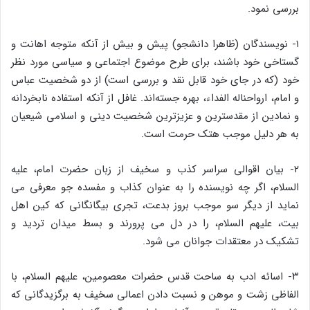
بررسى نمود.
۱- نویسندگان (ظاهرا دانشجو) پیش و بیش از آنکه متوجه اهانت و
گستاخى خود باشند، براى طرح موضوع اجتماعى و سیاسى مورد نظر
خود (که در جاى خود قابل نقد و بررسى است) از دو شخصیت عباس
و امام، ارواحناله الفداء، بهره جسته‌اند. غافل از آنکه استفاده نابخردانه
و نمادین از مقدسترین و عزیزترین شخصیت دینى و اسلامى شیعیان
به هر دلیل موجب هتک حرمت است.
۲- بیان اقوالى سراسر کذب و سخیف از زبان حضرت امام، علیه
السلام، اگر چه نویسنده را به عنوان کذاب و مفسده جو معرفى مى
نماید از دیگر سو موجب بروز بدعت، تجرى بیگانگانى که کین اهل
بیت، علیهم السلام، را در دل مى پرورند و بسط میدان تردید و
تشکیک در معتقدات جوانان مى شود.
۳- اسائه ادب به ساحت قدس حضرات معصومین، علیهم السلام، با
الفاظى زشت و موهن و نسبت دادن اعمالى سخیف به برگزیدگانى که