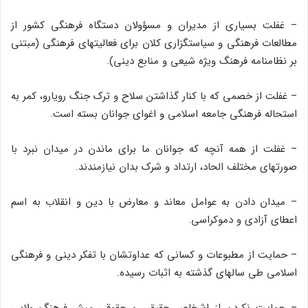
– غفلت بسیارى از مدیران و مسؤولان دستگاه فرهنگى کشور از
مطالعات فرهنگى و سیاستگزارى کلان براى فعالیتهاى فرهنگى (مبتنى
بر نظامنامه فرهنگ ویژه شیعى و منابع دینى).
– غفلت از خصمى که با کنار گذاشتن سلاح و ترک جنگ رویارو، کمر به
استحاله فرهنگى جامعه اسلامى و اغواى جوانان بسته است.
– غفلت از همه آنچه که جوانان ما براى ماندن در میدان نبرد با
صورتهاى مختلف الحاد، ارتداد و شرک بدان نیازمندند.
– میدان دادن به عوامل معاند و معارض با دین و انقلاب به اسم
اعطاى آزادى و دموکراسى.
– حمایت از مطبوعات و کسانى که عداوتشان با تفکر دینى و فرهنگى
اسلامى طى سالهاى گذشته به اثبات رسیده.
– حمایت نکردن از اشخاص حقیقى و حقوقى مبشر فرهنگ ولایى