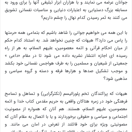
جوانان عرضه مى نمایند و با هزاران ابزار تبلیغى آنها را براى ورود به
مسابقه بزرگ دستیابى به اعتبارات دنیایى و مناسبات نفسانى تشویق
مى کنند به ثمر رسیدن کدام نهال را چشم داریم؟
با این همه مى خواهیم جوانى را شاهد باشیم که بتمامى همه حرمتها
را پاس مى دارد؟! هیهات که چنین نخواهد شد. به استناد کدام حکم
از میان احکام قرآنى و ائمه معصومین، علیهم السلام، به هر از راه
رسیده اى اجازه انتشار نشریه داده مى شود تا در مقام «داعى »
جمعیتى از شیعیان و مسلمین را به طرف هواجس نفسانى خود بکشد
و موجب تشکیل صدها و هزارها فرقه و دسته و گروه سیاسى و
مذهبى شود؟
هیهات که پراکندگان تخم پلورالیسم (تکثرگرایى) و تساهل و تسامح
فرهنگى خود در زمره هتاکان واقعى به حریم مقدس کتاب خدا و ائمه
معصومین، علیهم السلام، هستند. هم آنان که همواره از مصونیت
اجتماعى و سیاسى و حقوقى برخوردارند و یا با اتصال به مقام آنان که
مصونیتى ویژه براى خود قائلند از تعرض در امان مى مانند. و
اینجاست که باید گفت: «این قافله تا به حشر لنگ است ». والسلام.