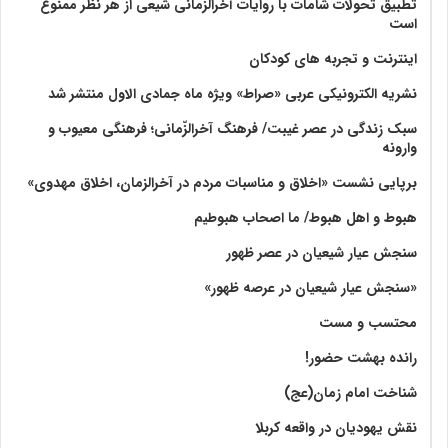
تطبیق تحولات شامات با روایات آخرالزمانی شیعی از هر نظر ممنوع
است
اینترنت و تجربه های کودکان
نشریه الکترونیکی عربی «صراط» ویژه ماه جمادی الاول منتشر شد
سبک زندگی در عصر غیبت/ فرهنگ آخرالزّمانی؛ فرهنگی معیوب و
وارونه
برپایی نشست «اخلاق و مناسبات مردم در آخرالزمان، اخلاق مهدوی»
هبوط و اهل هبوط/ ما اصحاب هبوطیم
سنجش عیار شیعیان در عصر ظهور
«سنجش عیار شیعیان در عرصه ظهور»
محتسب و مست
رانده بهشت‌ حضور!
شناخت امام زمان(عج)
نقش یهودیان در واقعه کربلا