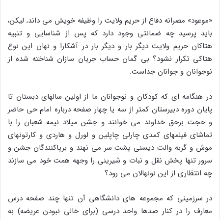
«موعود» مصرانه دفاع از حریم ولایت را وظیفه خویش مى داند; لیکن،
باید پرسید چه ضمانتى وجود دارد که پس از شناسایى و تنبیه
هتاکان حریم ولایت دیگر بار و دیگر بار در آشکارا و نهان این نوع
هتاکى تکرار نشود؟ بى گمان حساب جریان سازان شناخته شده از
نوجوانان و جوانان جداست.
در هنگامه اى که کودکان و نوجوانان ما از اولین سالهاى دبستان تا
پایان دوره دبیرستان کمتر از سه یا چهار صفحه درباره امام حى حاضر
و حجت برحق خداوند مى خوانند و جشن میلاد نیمه شعبان را با
تماشاى فیلمهاى کمدى چارلى چاپلین و لورل و هاردى و کارتونهاى
موش و گربه والت دیسنى پشت سر مى نهند و برپاکنندگان جشن و
سرور تنها پخش نقل و نبات و شیرینى را وجهه همت خود مى سازند
چه انتظارى از این نونهالان مى رود؟
در سرزمینى که مجموعه هاى دانشگاهى آن تنها چند صفحه درس
معارف را در کنار صدها واحد درسى (براى خالى نبودن عریضه) به