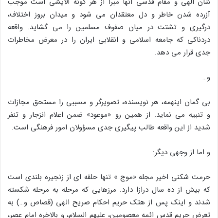
شان الهى و مقام قدسى آنها مبرا از هر گونه آلایشى است موجب
آزرده شدن خاطر و دل معتقدان مى شود و میدان بروز اختلاف،
درگیرى و تشتت در میان صفوف مسلمین را مى گشاید. واقعه
دردناکى که جامعه اسلامى و انقلابى ایران را در معرض مخاطرات
جدى قرار مى دهد.
و…
بى گمان اینهمه، هر نویسنده، تصویرگر و مسببى را مستحق مجازات
و تنبیه مى نماید. از همین رو «موعود» ضمن اعلام انزجار و تنفر
شدید از این واقعه طالب پیگیرى جدى مسؤولان امور فرهنگى است.
و اما از وجهى دیگر:
حرمت شکنى اخیر مجله «موج » تنها حلقه اى از زنجیره بلندى است
که بیش از ده سال درازا دارد. مرزهایى که مرحله به مرحله شکسته
شدند و اینک پس از هتک حریم احکام صریح الهى (قصاص و…) به
تعرض حریم قدس ائمه معصومین، علیهم السلام، و بالاخره امام عصر،