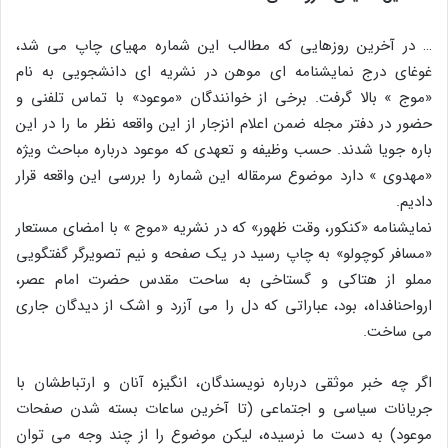
… در آخرین روزهایى که مطالب این شماره مهیاى چاپ مى شد،
غوغاى درج نمایشنامه اى موهن در نشریه اى دانشجویى به نام
«موج » بالا گرفت. برخى از خوانندگان «موعود» با تماس تلفنى و
حضور در دفتر مجله ضمن اعلام انزجار از این واقعه نظر ما را در این
باره جویا شدند. حسب وظیفه و تعهدى که موعود درباره مباحث ویژه
«مهدوى » دارد موضوع سرمقاله این شماره را بررسى این واقعه قرار
دادیم.
نمایشنامه «کنکور، وقت ظهور» که در نشریه «موج » با امضاى مستعار
«مسافر کوچولو» به چاپ رسید در یک صفحه و نیم تصویرگر گفتگویى
مملو از هتاکى و گستاخى به ساحت مقدس حضرت امام عصر،
ارواحنافداه، بود، عباراتى که دل را مى آزرد و اشک از دیدگان جارى
مى ساخت.
اگر چه خبر موثقى درباره نویسندگان، انگیزه آنان و ارتباطشان با
جریانات سیاسى و اجتماعى (تا آخرین ساعات بسته شدن صفحات
موعود) به دست ما نرسیده، لیکن موضوع را از چند وجه مى توان