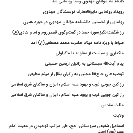
دانشنامه مولفان مهدوی رسما رونمایی شد
رویداد رونمایی دایرةالمعارف نویسندگان مهدوی
رونمایی از نخستین دانشنامه مؤلفان مهدوی در حوزه هنری
راز شگفت‌انگیز سوره حمد در گفت‌وگوی قیصر روم و امام هادی(ع)
صراط با ویژه نامه میلاد حضرت محمد مصطفی(ع) آمد
ملکداری و سیاست از معاویه تا ماکیاولی
پیام آیت‌الله سیستانی به زائران اربعین حسینی
توصیه‌های حاج‌آقا مجتبی به زائران بنقل از میثم مطیعی
راز کین جویی غرب و یهود علیه اسلام ، ایران و ساکنان شرق اسلامی
راز کین جویی غرب و یهود علیه اسلام ، ایران و ساکنان شرق اسلامی
مثلث مقدس
ولايت‏
اسماعیل شفیعی سروستانی: حج، طی مراتب توحیدی در معیت امام
عصر (عج) است