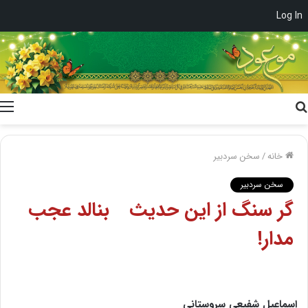
Log In
جستجو
برای
خانه
/
سخن سردبیر
سخن سردبیر
گر سنگ از این حدیث بنالد عجب
مدار!
اسماعیل شفیعی سروستانی