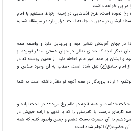
را در پی خواهد داشت.
 رخ نموده است، طرح ادّعاهایی در زمینه ارتباط مستقیم با امام
اسطه ایشان در مدیریت جامعه است. دراین‌باره در سرمقاله شماره
ا در جهان آفرینش نقشی مهم و بی‌بدیل دارد و واسطه همه
ان دیگر آنچه که خدای تعالی در جهان هستی، مقدّر فرموده از
 و ایشان بر همه امور عالم احاطه دارد. از همین روست که در
 از امام صادق(ع) نقل شده است، خطاب به آن وجود مقدّس و
«إراده الربّ فی مقادیر أموره تهبط إلیکم و تصدر من بیوتکم؛ ۲ اراده پروردگار در همه آنچه او مقدّر داشته است به شما
حجّت خداست و همه آنچه در عالم رخ می‌دهد در تحت اراده و
کارهای درست یا نادرستی را که با تدبیر و اراده خویش در
می‌دهیم به آن حضرت نسبت دهیم و چنین وانمود کنیم که همه
ت آن حضرت(ع) انجام شده است.