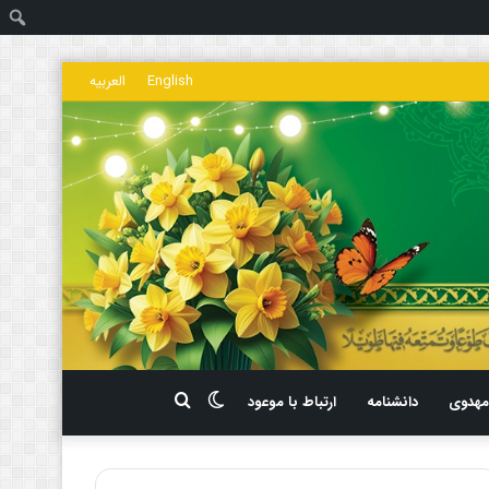
ج
English
العربیه
تغییر
جستجو
هدوی
دانشنامه
ارتباط با موعود
پوسته
برای