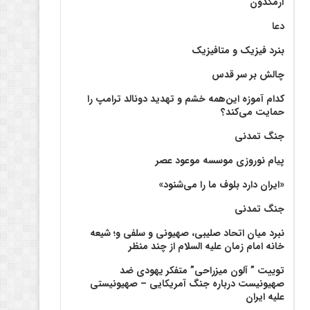
آرمگدون
دعا
بنرد فیزیک و متافیزیک
چالش بر سر قدس
کدام آموزه این‌همه خشم و تهدید دونالد ترامپ را
حمایت می‌کند؟
جنگ تمدنی
پیام نوروزی موسسه موعود عصر
«ایران دارد بلوف ما را می‌شنود»
جنگ تمدنی
نبرد میان اتحاد صلیبی، صهیونی و سلفی و؛ شیعه
خانه امام زمان علیه السلام از چند منظر
توییت ” آلون میزراحی” متفکر یهودی ضد
صهیونیست درباره جنگ آمریکایی – صهیونیستی
علیه ایران