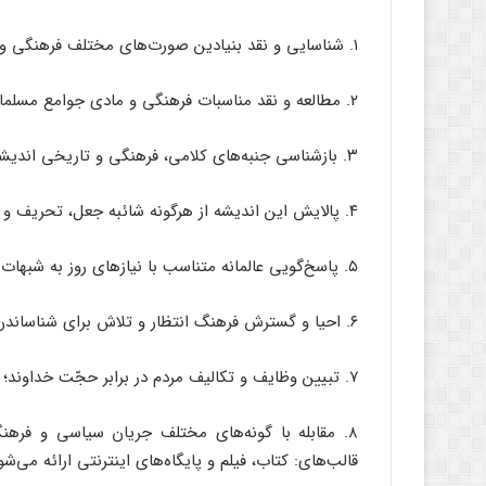
۱. شناسایی و نقد بنیادین صورت‌های مختلف فرهنگی و تمدّنی غربی؛
۲. مطالعه و نقد مناسبات فرهنگی و مادی جوامع مسلمانان مبتنی بر حقایق دینی و متذکّر شدن درباره شائبه‌ها؛
۳. بازشناسی جنبه‌های کلامی، فرهنگی و تاریخی اندیشه مهدوی و فرهنگ انتظار با بهره‌گیری از منابع متقن؛
۴. پالایش این اندیشه از هرگونه شائبه جعل، تحریف و خرافه؛
۵. پاسخ‌گویی عالمانه متناسب با نیازهای روز به شبهات و ابهامات موجود در زمینه موعودگرایی و مهدویّت؛
۶. احیا و گسترش فرهنگ انتظار و تلاش برای شناساندن نقش سازنده این فرهنگ در پایداری و تحرّک جوامع مسلمانان؛
۷. تبیین وظایف و تکالیف مردم در برابر حجّت خداوند؛
۸. مقابله با گونه‌های مختلف جریان سیاسی و فرهنگ
قالب‌های: کتاب، فیلم و پایگاه‌های اینترنتی ارائه می‌شو