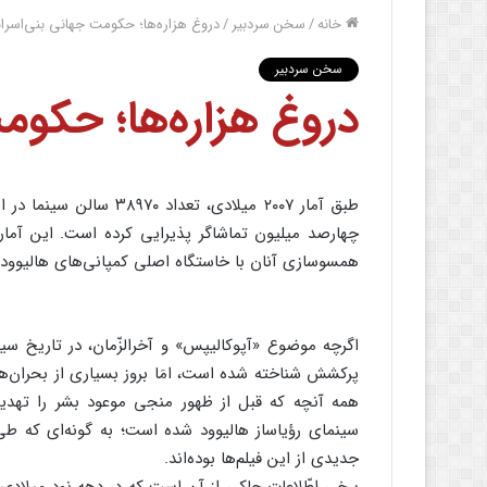
خانه
/
سخن سردبیر
/
دروغ هزاره‌ها؛ حکومت جهانی بنی‌اسرا
سخن سردبیر
دروغ هزاره‌ها؛ حکوم
طبق آمار ۲۰۰۷ میلادی، تعدا
چهارصد میلیون تماشاگر پذیرایی کرده است. این آمار 
همسوسازی آنان با خاستگاه اصلی کمپانی‌های هالیوود که
اگرچه موضوع «آپوکالیپس» و آخرالزّمان، در تاریخ س
پرکشش شناخته شده است، امَا بروز بسیاری از بحران‌ه
همه آنچه که قبل از ظهور منجی موعود بشر را تهدید 
سینمای رؤیاساز هالیوود شده است؛ به گونه‌ای که طیّ
جدیدی از این فیلم‌ها بوده‌اند.