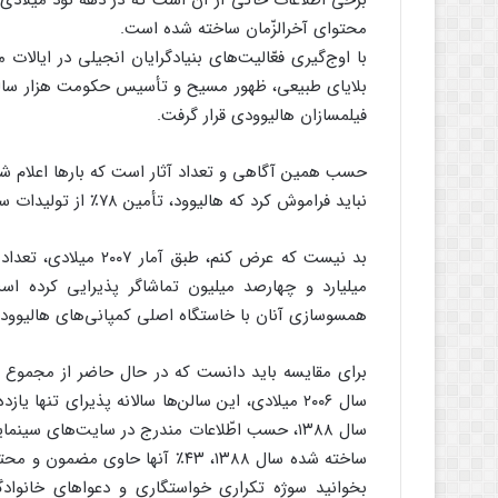
برخی اطّلاعات حاکی از آن است که در دهه نود میلادی
محتوای آخرالزّمان ساخته شده است.
با اوج‌گیری فعّالیت‌های بنیادگرایان انجیلی در ایالا
بلایای طبیعی، ظهور مسیح و تأسیس حکومت هزار ساله 
فیلمسازان هالیوودی قرار گرفت.
حسب همین آگاهی و تعداد آثار است که بارها اعلام شد
نباید فراموش کرد که هالیوود، تأمین ۷۸٪ از تولیدات سینمایی مورد نیاز جهان را عهده‌دار است.
میلیارد و چهارصد میلیون تماشاگر پذیرایی کرده اس
همسوسازی آنان با خاستگاه اصلی کمپانی‌های هالیوود که
سال ۲۰۰۶ میلادی، این سالن‌ها سالانه پذیرای تنها 
سال ۱۳۸۸، حسب اطّلاعات مندرج در سایت‌های سی
ساخته شده سال ۱۳۸۸، ۴۳٪ آنها حا