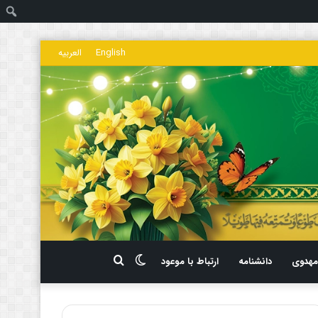
ج
English
العربیه
تغییر
جستجو
هدوی
دانشنامه
ارتباط با موعود
پوسته
برای