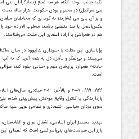
نکته جالب توجّه آنکه، هر سه ضلع (بنیادگرایان بنی ا
بنی‌اسرائیل) در محتوم بودن حکومت هزار ساله تحت مش
و بر آن پای می فشارند؛ به گونه‌ای که مخاطبان مبلّغان
عکس‌العمل یا نقد منطقی باشند، مسلوب الاراده خود را 
هم در همراهی با اراده اعضای این مثلث می‌شناسند.
رؤیاسازی این مثلث با جلوداری هالیوود در میان ساکنان
می‌بینند و بی‌تفکّر و تأمّل، دل به همه آنچه که به آنه
حادثه» همواره برایشان مهم و حیاتی جلوه کند، سؤالی ک
است:
۱۹۶۶، ۱۹۹۹، ۲۰۰۷ و بالأخره ۰۱۲
بازدارندگی یا کنترل وقایع موحّش پیش‌بینی شده، طیّ 
سوی مردان سیاسی، اقتصادی و نظامی غربی علیه ساکن
تهدید مستمرّ ایران اسلامی، اشغال عراق و افغانستان،
بارز این سیاست‌های بنی‌اسرائیلی است که اعضای این مث