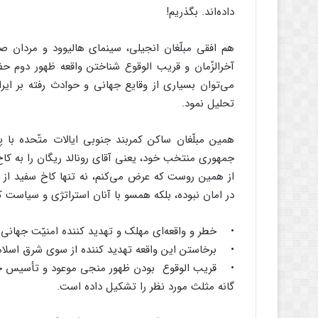
داده‌اند. بگذریم!
هم افقی مبلّغان انجیلی، سینمای هالیوود و مردان ص
آخرالزّمان و قریب الوقوع شناختن واقعه ظهور دوم ح
می‌توان بسیاری از وقایع جهانی و حوادث رفته بر ایر
تحلیل نمود.
همین مبلّغان ساکن کمربند جنوبی ایالات متّحده ب
جمهوری منتخب خود، یعنی آقای رونالد ریگان را به کاخ
از همین روست که عرض می‌کنم، نه تنها کاخ سفید از سو
در امان نبوده، بلکه همسو با آنان استراتژی و سیاست ک
• خطر و واقعه‌ای مهلک و تهدید کننده امنیّت جهانی و
• برخاستن این واقعه‌ تهدید کننده از سوی شرق اسلا
• قریب الوقوع بودن ظهور منجی موعود و تأسیس حک
گانه مثلث مورد نظر را تشکیل داده است.