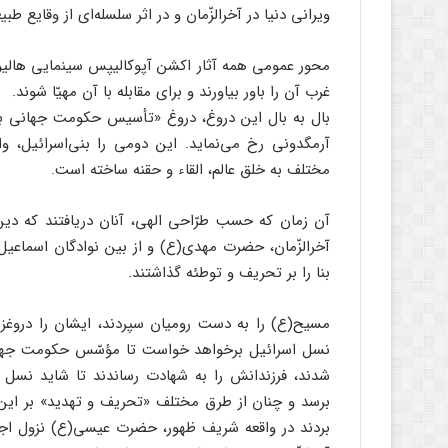
ویرانی دنیا در آخرالزّمان و در اثر سلسله‌ای از وقایع
محور عمومی همه آثار اکشن آپوکالیپس سینمایی هالیوو
غرب آن را باور بیاورند و برای مقابله با آن مهیّا شوند.
بال به بال این دروغ، دروغ «تأسیس حکومت جهانی بنی
آرمگدونی رخ می‌نماید. این دومی را بنی‌اسرائیل، و
مختلف به خلق عالم، القاء و حقنه ساخته است.
آن زمان که حسب طرّاحی الهی، آنان دریافتند که دی
آخرالزّمان، حضرت مهدی(ع) و از بین نوادگان اسماعیل
بنا را بر تحریف و توطئه گذاشتند.
مسیح(ع) را به دست رومیان سپردند، ایشان را دروغزن 
نسل اسرائیل برخواهد خواست تا مؤسّس حکومت جهانی بنی
شدند، فرزندانش را به شهادت رساندند تا شاید نس
برسد و چنان از طرق مختلف «تحریف و تهدید» بر این 
بردند در واقعه شریف ظهور، حضرت عیسی(ع) نزول اجل