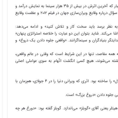
کارگردان فیلم سینمایی ۲۰۱۲، آقای رونالد آمریخ آلمانی‌تبار که آخرین اثرش در بیش از ۳۵ هزار سینما به نمایش درآمد و
میلیون‌ها دلار را به جیب او سرازیر ساخت، در پاسخ به سؤال درباره وقایع ویران‌سازی جهان در فیلم ۲۰۱۲ و عظمت وقایع
ه نظر برسد باید سخت کار و تلاش کنید» و ادامه می‌دهد:
شا می‌کند. شاید بتوان این دو عبارت را خلاصه استراتژی پنهان»
یتگر بنیادگران و سینماگرانند. «واقعی جلوه دادن یک دروغ» و
همه مقاصد، تنها در این شرایط است که وقتی در عالم واقعی،
کشته می‌شوند، هیچ ‌کسی انگشت اتّهام به سوی عواملی اصلی
جناب رونالد آمریخ، پیش از فیلم ۲۰۱۲، فیلم «روز استقلال» را ساخته بود. اثری که ویرانی دنیا را در ۴ جولای، هم‌زمان با
قعی جلوه دادن «دروغ بزرگ» است.
تلر یعنی‌ آقای «گوبلز» می‌اندازد. گوبلز گفته بود: «دورغ هر چه