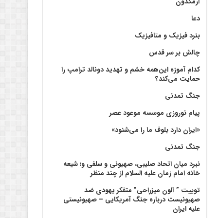
آرمگدون
دعا
بنرد فیزیک و متافیزیک
چالش بر سر قدس
کدام آموزه این‌همه خشم و تهدید دونالد ترامپ را
حمایت می‌کند؟
جنگ تمدنی
پیام نوروزی موسسه موعود عصر
«ایران دارد بلوف ما را می‌شنود»
جنگ تمدنی
نبرد میان اتحاد صلیبی، صهیونی و سلفی و؛ شیعه
خانه امام زمان علیه السلام از چند منظر
توییت ” آلون میزراحی” متفکر یهودی ضد
صهیونیست درباره جنگ آمریکایی – صهیونیستی
علیه ایران