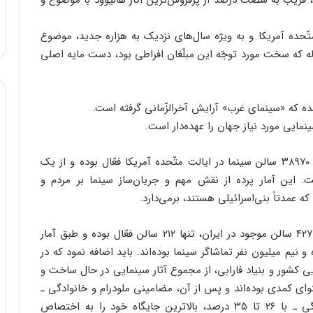
، قریب به شصت درصد از پرفروش‌ترین آثار هالیوود با موضوع و
ت متّحده آمریکا و به ویژه سال‌های نزدیک به هزاره جدید، موضوع
که سخت مورد توجّه این مبلّغان افراطی بود، دست مایه اصلی
ه که «سینمای غرب» آرایش آخرالزّمانی گرفته است.
بد نیست که عرض کنم، طبق آمار ۲۰۰۷ میلادی، تعداد ۳۸۹۷۰ سالن سینما در ایالت متّحده آمریکا فعّال بوده و از یک
ت. این آمار پرده از نقش مهم و جریان‌ساز سینما بر مردم و
 عمدتاً بنی‌اسرائیلی هستند، برمی‌دارد.
برای مقایسه باید دانست که در حال حاضر از مجموع ۴۲۷ سالن موجود در ایران، تنها ۲۱۲ سالن فعّال بوده و طبق آمار
یازده و نیم میلیون نفر تماشاگر سینما بوده‌اند. باید اضافه نمود که در
نمایی کشور و بنیاد فارابی، از مجموع آثار سینمایی در حال ساخت و
وی مضمون و محتوای کمدی بوده‌اند و پس از آن، مضامینی ملودرام و خانوادگی ـ
بخوانید سوژه تکراری خواستگاری و دعواهای خانوادگی ـ با ۲۶ تا ۳۵ درصد، بالاترین جایگاه خود را به اختصاص