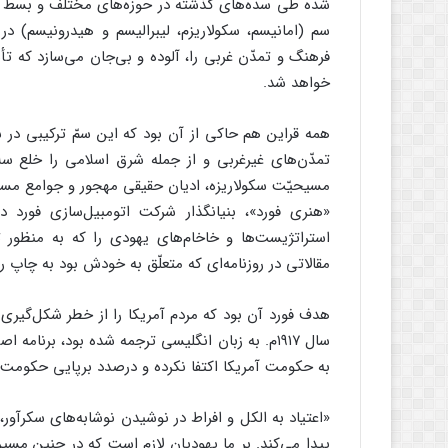
شده طی سده‌های گذشته در حوزه‌های مختلف و بسط تمد
سم (امانیسم، سکولاریزم، لیبرالیسم و هیدرونیسم) در 
فرهنگ و تمدّن غربی را، آلوده و بی‌جان می‌سازد که 
خواهد شد.
همه قراین هم حاکی از آن بود که این سمّ ترکیبی در 
تمدّن‌های غیرغربی و از جمله شرق اسلامی را خلع 
مسیحیّت سکولاریزه، ادیان حقیقی مهجور و جوامع مسلما
«هنری فورد»، بنیانگذار شرکت اتومبیل‌سازی فورد د
مقالاتی در روزنامه‌ای که متعلّق به خودش بود به چاپ ر
هدف فورد آن بود که مردم آمریکا را از خطر شکل‌گیری ام
سال ۱۹۱۷م. به زبان انگلیسی ترجمه شده بود، برنا
به حکومت آمریکا اکتفا نکرده و درصدد برپایی حکومت 
«اعتیاد به الکل و افراط در نوشیدن نوشابه‌های سکرآو
پیدا می‌کند. بر ما یهودیان لازم است که در چنین مسیر