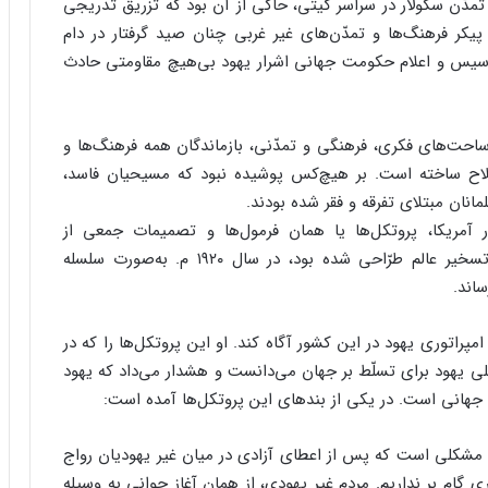
ّن سکولار در سراسر گیتی، حاکی از آن بود که تزریق تدریجی
پیکر فرهنگ‌ها و تمدّن‌های غیر غربی چنان صید گرفتار در دام
تأسیس و اعلام حکومت جهانی اشرار یهود بی‌هیچ مقاومتی حادث
ساحت‌های فکری، فرهنگی و تمدّنی، بازماندگان همه فرهنگ‌ها و
سلاح ساخته است. بر هیچ‌کس پوشیده نبود که مسیحیان فاسد،
نان مبتلای تفرقه و فقر شده بودند.
ر آمریکا، پروتکل‌ها یا همان فرمول‌ها و تصمیمات جمعی از
استراتژیست‌ها و خاخام‌های یهودی را که به منظور تسخیر عالم طرّاحی شده بود، در سال ۱۹۲۰ م. به‌صورت سلسله
ساند.
پراتوری یهود در این کشور آگاه کند. او این پروتکل‌ها را که در
مه اصلی یهود برای تسلّط بر جهان می‌دانست و هشدار می‌داد که یهود
جهانی است. در یکی از بندهای این پروتکل‌ها آمده است:
ر، مشکلی است که پس از اعطای آزادی در میان غیر یهودیان رواج
ی گام بر نداریم. مردم غیر یهودی، از همان آغاز جوانی به وسیله