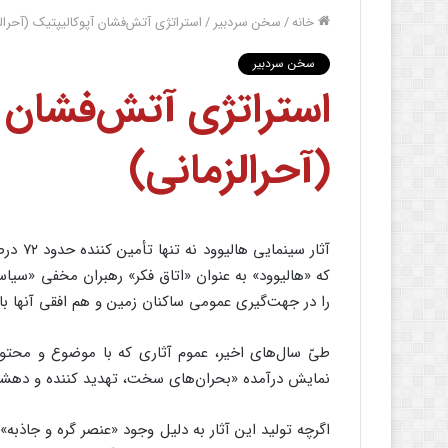
خانه
/
سخن سردبیر
/
استراتژی آتش‌فشان آپوکالیپتیک (آحرال
سخن سردبیر
استراتژی آتش‌فشان آ
(آحرالزمانی)
آثار سی
که «هالیوود» به عنوان «اتاق فکر» رهبران مخفی «سی
را در جهت‌گیری عمومی ساکنان زمین و هم افقی آنها با 
طیّ سال‌های اخیر، عموم آثاری که با موضوع و محتوای
نمایش درآمده «بحران‌های سخت، تهدید کننده و دهشتن
اگرچه تولید این آثار به دلیل وجود «عنصر گره و جاذبه»