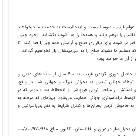
، عوام فریب، سوسیالیست و ایده‌آلیست به خدمت ما درخواهند
نظمی را برهم بزنند و همه‌جا را به آشوب بکشانند. وجود چنین
ضر می‌شوند برای برقراری صلح و آرامش همه‌ چیز را فدا کنند. تا
که تسلیم ما نشوند صلح را به سرزمینشان باز نخواهیم گرداند …
از آن ما خواهد بود».
از اینجا، بحران‌ حاصله از پایان یافتن تاریخ غربی که حاصل دوری گزیدن قریب به ۴۰۰ سال از سنّت‌های دینی و
وطئه جهانی تبدیل به بحرانی بزرگ و جهانی شد. در واقع،
و تمدّنش از مراحل نزولی فروپاشی و انحطاط بود و دومی‌که در
ه توسط فراماسونری جهانی هدایت می‌شود. پروژه‌ای که مرحله به
 به خاموش کردن بحران‌ها و کنترل شرایط به نفع بنی‌اسرائیل و
اخیراً در سرتیتر خبرها آمده بود که حمله نظامی و جریان بحران‌ساز در عراق و افغانستان، تاکنون مبلغ ۰۰۰/۸۰۰/۹۷۰/۹۶۸