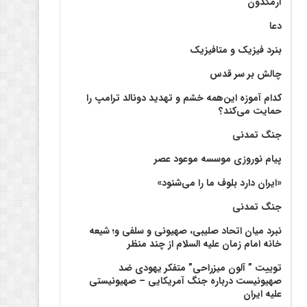
آرمگدون
دعا
بنرد فیزیک و متافیزیک
چالش بر سر قدس
کدام آموزه این‌همه خشم و تهدید دونالد ترامپ را
حمایت می‌کند؟
جنگ تمدنی
پیام نوروزی موسسه موعود عصر
«ایران دارد بلوف ما را می‌شنود»
جنگ تمدنی
نبرد میان اتحاد صلیبی، صهیونی و سلفی و؛ شیعه
خانه امام زمان علیه السلام از چند منظر
توییت ” آلون میزراحی” متفکر یهودی ضد
صهیونیست درباره جنگ آمریکایی – صهیونیستی
علیه ایران