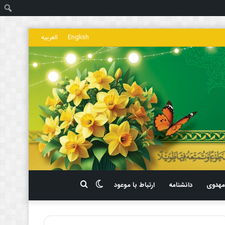
ج
English
العربیه
تغییر
جستجو
هدوی
دانشنامه
ارتباط با موعود
پوسته
برای