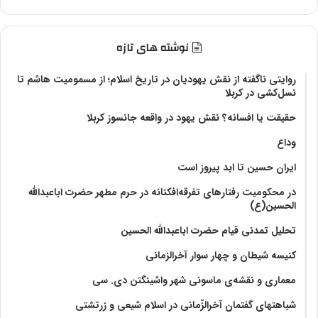
نوشته های تازه
روایتی ناگفته از نقش یهودیان در تاریخ اسلام؛ از مسمومیت هاشم تا
نسل‌کشی در کربلا
حقیقت یا افسانه؟‌ نقش یهود در واقعه جانسوز کربلا
وداع
ایران حسین تا ابد پیروز است
در محکومیت رفتارهای تفرقه‌افکنانه در حرم مطهر حضرت اباعبدالله
الحسین(ع)
تحلیل تمدنی قیام حضرت اباعبدالله الحسین
کنیسه شیطان و چهار سوار آخرالزمانی
معماری و نقشه‌ی ماسونی شهر واشينگتن دی. سی
شباهتهای گفتمان آخر‌الزّمانی در اسلام شیعی و زرتشتی