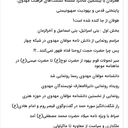
همزمان با بیستمین سالگرد سلسله نشست‌های فرهنگ مهدوی:‌
پایتختی قدس و یهودیت صهیونیستی
طوفان از جا کنده شده است!
بخش اول : بنی اسرائیل، بنی اسماعیل و آخرالزمان
مراسم رونمایی از دانش نامه مولفان مهدوی در شبکه چهار
پس چرا حضرت حجت اروحنا فداه ظهور نمی‌کنند…؟!
سیر تحولات قوم یهود از حضرت نوح(ع) تا حضرت عیسی(ع) در
ماهنامه موعود
دانشنامه مولفان مهدوی رسما رونمایی شد
رویداد رونمایی دایرةالمعارف نویسندگان مهدوی
رونمایی از نخستین دانشنامه مؤلفان مهدوی در حوزه هنری
راز شگفت‌انگیز سوره حمد در گفت‌وگوی قیصر روم و امام هادی(ع)
صراط با ویژه نامه میلاد حضرت محمد مصطفی(ع) آمد
ملکداری و سیاست از معاویه تا ماکیاولی