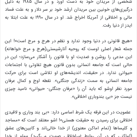
شخصی از مریدان خود به دست آورد و در سال ۱۹۸۵ به دلیل
درگیری‌های خونین بین مریدان ارشد خود بر سر دلار و به علت فساد
مالی و اخلاقی از آمریکا ‌اخراج شد. ‌او در سال ۱۹۹۰ به علت ابتلا به
ایدز از دنیا رفت.
«هیچ قانونی در دنیا وجود ندارد و نظم در هرج و مرج است»! این
جمله شعار اصلی اوست که روحیه آنارشیستی(هرج و مرج خواهانه)
این مدعی را روشن و ضدیت او با قانون را ‌آشکار می‌سازد؛ این در
حالی است که جامعه انسانی بدون ‌قانون هیچ تفاوتی با اجتماعات
حیوانی ندارد. ‌در حقیقت، ‌اندیشه‌های او تلاشی است برای حرکت
جامعه انسانی به سمت «زندگی جنگلی». ‌نقطه اوج و کمال عرفان
مورد نظر اوشو که باید آن را «عرفان جنگلی- حیوانی» نامید چیزی
نیست جز «بی بندوباری اخلاقی».
عضویت در این فرقه یک شرط اساسی دارد: ‌«بی بند وباری و لاقیدی
اخلاقی برای رسیدن به حقیقت هستی»! اشو معتقد است که «مساجد
و کلیساها (تمام اماکن معنوی) از خدا خالی‌‌اند و کابین‌های عشق
(اماکنی که در آن روابط غیراخلاقی صورت می‌گیرد) مملو از خدا