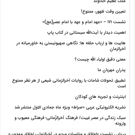
ملک عظیم خداوند
تعیین وقت ظهور، ممنوع!
نشست ۱۷۱ – «عهد امام و عهد با امام عصر(عج)»
اهمیت دیدار با آیت‌الله سیستانی در کتاب پاپ
هابیت ها و ارباب حلقه ها: نگاهی صهیونیستی به خاورمیانه در
آخرالزمان
معنی دقیق اولیاء الله چیست؟
پدران مهربان ما
تطبیق تحولات شامات با روایات آخرالزمانی شیعی از هر نظر ممنوع
است
اینترنت و تجربه های کودکان
نشریه الکترونیکی عربی «صراط» ویژه ماه جمادی الاول منتشر شد
سبک زندگی در عصر غیبت/ فرهنگ آخرالزّمانی؛ فرهنگی معیوب و
وارونه
برپایی نشست «اخلاق و مناسبات مردم در آخرالزمان، اخلاق مهدوی»