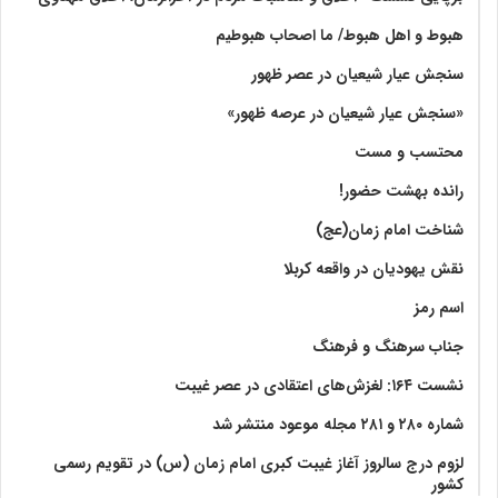
هبوط و اهل هبوط/ ما اصحاب هبوطیم
سنجش عیار شیعیان در عصر ظهور
«سنجش عیار شیعیان در عرصه ظهور»
محتسب و مست
رانده بهشت‌ حضور!
شناخت امام زمان(عج)
نقش یهودیان در واقعه کربلا
اسم رمز
جناب سرهنگ و فرهنگ
نشست ۱۶۴: لغزش‌های اعتقادی در عصر غیبت
شماره ۲۸۰ و ۲۸۱ مجله موعود منتشر شد
لزوم درج سالروز آغاز غیبت کبری امام زمان (س) در تقویم رسمی
کشور