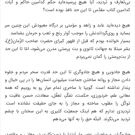
بی‌تعارف و تردید، آیا هیچ پرسیده‌اید حکم کدامین حاکم و آیات
کدامین کتاب مقدّس تا این حد نافذ بوده است؟
هیچ دیده‌اید عابد و زاهد و مؤمنی بر درگاه معبودش این چنین سر
بساید و روی‌گرداندنش را موجب آوار رنج و تعب و حرمان بشناسد.
بسیار خوانده بودم که قبل از ظهور کبرای حضرت صاحب الزّمان(ع)،
بشر مبتلا به جهالت ثانوی و بت پرستی مدرن می‌شود، امّا تا این حد
از بت‌پرستی را گمان نمی‌بردم.
هیچ جادویی و هیچ جادوگری تا این حد قدرت سحر مردم و جلوه
دادن مجاز و روانه ساختن جماعت میلیونی انسان‌ها را در پی خیال و
پندار نداشته است. گوییا با ساحری تمام عیار رو به روییم که همه
معانی علم، خردورزی، حکمت، تفکّر، تعقّل، سعادت، حسن عاقبت و
توکّل را مقلوب ساخته و مجاز را به جای حقیقت نشانده است.
تردیدی ندارم که هم اینک جمعیّت کثیری به این سخنان با چشم
تردید می‌نگرند. البتّه حق را به آنها می‌دهم.
جادوگران و ساحران عصر ما، ابتدا با دست‌کاری در معانی و مقاصد،