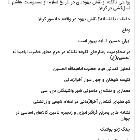
روایتی ناگفته از نقش یهودیان در تاریخ اسلام؛ از مسمومیت هاشم تا
نسل‌کشی در کربلا
حقیقت یا افسانه؟‌ نقش یهود در واقعه جانسوز کربلا
وداع
ایران حسین تا ابد پیروز است
در محکومیت رفتارهای تفرقه‌افکنانه در حرم مطهر حضرت اباعبدالله
الحسین(ع)
تحلیل تمدنی قیام حضرت اباعبدالله الحسین
کنیسه شیطان و چهار سوار آخرالزمانی
معماری و نقشه‌ی ماسونی شهر واشينگتن دی. سی
شباهتهای گفتمان آخر‌الزّمانی در اسلام شیعی و زرتشتی
نشانه های بحران فراگیر انرژی و زنجیره تامین کالاهای اساسی در
جهان
جنگ ژئو پولتیک