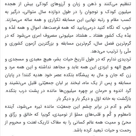
تنظیم می‌کنند و ذهن و زبان و آرزوهای کودکی بیش از هجده
میلیون کودک و نوجوان را در طول دوازده سال متوالی، درگیر به
کسب مقام و رتبه نهایی این مسابقه تکراری و همه ساله می‌سازند.
خوب که نگاه کنید درمی‌یابید که همه فرصت‌ها، اموال و همه عُدّه و
عِدّه یک کشور هفتاد ـ هشتاد میلیونی مصروف امری می‌شود که در
گرم‌ترین فصل سال، گرم‌ترین مسابقه و بزرگترین آزمون کشوری و
ملّی را ترتیب می‌دهد.
تردیدی ندارم که در طول تاریخ حیات بشر، هیچ معبدی و مسجدی و
هیچ الهه و ایزدی این همه عابد و مجاهد نداشته و این همه مرد و
زن که جان و مال به پیشگاه بتکده عصر خود هدیه کنند! در پایان
مسابقه و پس از یک ماه، لبخند بر لبان جمعیّتی قلیل می‌نشیند و
گرد اندوه و حرمان بر چهره میلیون‌ها مانده در پشت درب بتکده.
بازگشت به خانه اوّل و دیگر بار و دیگر بار.
عالم و آدم در برابر چشم این جمعیّت مانده تیره می‌شود، آینده
نامعلوم و گُم و قلب‌های مملوّ از نومیدی، گوییا که خالق و رزّاق و
محیّ‌ و ممیت همه عالم کسانی را به مغاک تاریک لعنت و محروم از
رحمت و حیات تبعید کرده باشد.