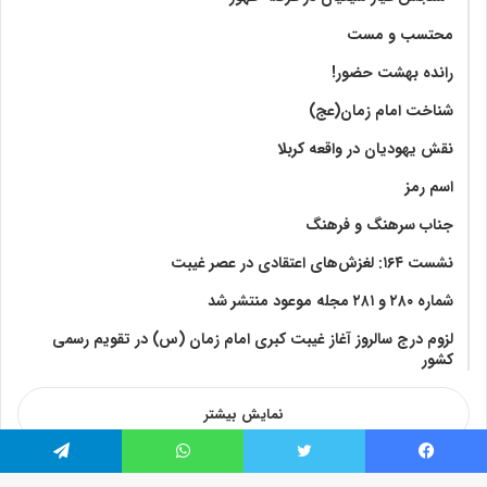
محتسب و مست
رانده بهشت‌ حضور!
شناخت امام زمان(عج)
نقش یهودیان در واقعه کربلا
اسم رمز
جناب سرهنگ و فرهنگ
نشست ۱۶۴: لغزش‌های اعتقادی در عصر غیبت
شماره ۲۸۰ و ۲۸۱ مجله موعود منتشر شد
لزوم درج سالروز آغاز غیبت کبری امام زمان (س) در تقویم رسمی
کشور
نمایش بیشتر
فیس بوک
توییتر
واتس آپ
تلگرام