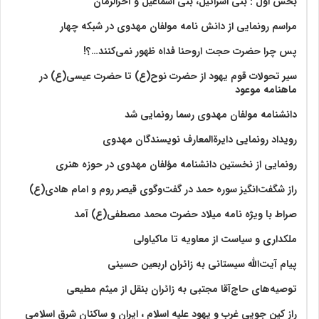
بخش اول : بنی اسرائیل، بنی اسماعیل و آخرالزمان
مراسم رونمایی از دانش نامه مولفان مهدوی در شبکه چهار
پس چرا حضرت حجت اروحنا فداه ظهور نمی‌کنند…؟!
سیر تحولات قوم یهود از حضرت نوح(ع) تا حضرت عیسی(ع) در
ماهنامه موعود
دانشنامه مولفان مهدوی رسما رونمایی شد
رویداد رونمایی دایرةالمعارف نویسندگان مهدوی
رونمایی از نخستین دانشنامه مؤلفان مهدوی در حوزه هنری
راز شگفت‌انگیز سوره حمد در گفت‌وگوی قیصر روم و امام هادی(ع)
صراط با ویژه نامه میلاد حضرت محمد مصطفی(ع) آمد
ملکداری و سیاست از معاویه تا ماکیاولی
پیام آیت‌الله سیستانی به زائران اربعین حسینی
توصیه‌های حاج‌آقا مجتبی به زائران بنقل از میثم مطیعی
راز کین جویی غرب و یهود علیه اسلام ، ایران و ساکنان شرق اسلامی