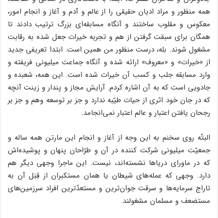
همه منظور و مراد ادیان حقیقی را از عالم و آدم و آغاز و انجام امور،
معکوس و مقلوب ساختند و آنگاه مسابقه‌ای بزرگ ترتیب دادند تا
همگان برای سبقت گرفتن از هم و تجربه خیرات جعل شده به رقابت
مشغول شوند. بله، درست منظور من همین است. ابتدا تعریفی جدید
از «خیرات» و «‌معروف» ارائه شده و آنگاه جماعت میلیونی فریفته و
وارد مسابقه جلب و کسب آن خیرات شده است. این همه، شعبده و
جادویی است که به آن اشاره کردم. آرایش مجاز و پندار و زینت آنچه
که در جان خود اثری از حیات طیّبه ندارد و جز بر توسعه وهم و جز بر
رجحان یافتن اعتبار و عالم اعتبار نمی‌انجامد.
البتّه روی سخنم به این وجه از آغاز و انجام این مارتن همه ساله و
جمعیّت میلیونی شرکت کننده در آن و طرّاحان پنهان و پوشیده‌اش
که در ماورای دریاها نشسته‌اند، نیست. این ماجرا وجهی دیگر هم
دارد. وجهی که عمله‌های شیطان یا همان مستکبران از قِبَل آن به
تاراج سرمایه‌ها و سرقت جوان‌ترین و مستعدّترین افراد سرزمین‌های
مستضعف و مسلمان مشغولند.