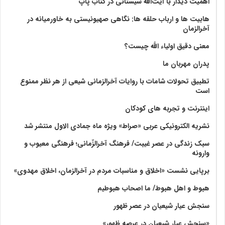
اهمیت دیدار با آیت‌الله سیستانی در کتاب پاپ
هابیت ها و ارباب حلقه ها: نگاهی صهیونیستی به خاورمیانه در
آخرالزمان
معنی دقیق اولیاء الله چیست؟
پدران مهربان ما
تطبیق تحولات شامات با روایات آخرالزمانی شیعی از هر نظر ممنوع
است
اینترنت و تجربه های کودکان
نشریه الکترونیکی عربی «صراط» ویژه ماه جمادی الاول منتشر شد
سبک زندگی در عصر غیبت/ فرهنگ آخرالزّمانی؛ فرهنگی معیوب و
وارونه
برپایی نشست «اخلاق و مناسبات مردم در آخرالزمان، اخلاق مهدوی»
هبوط و اهل هبوط/ ما اصحاب هبوطیم
سنجش عیار شیعیان در عصر ظهور
«سنجش عیار شیعیان در عرصه ظهور»