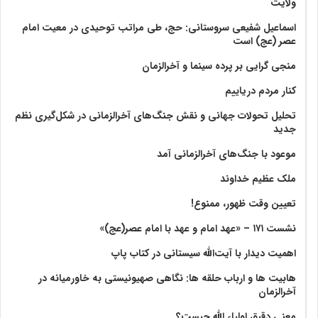
ولايت‏
اسماعیل شفیعی سروستانی: حج، طی مراتب توحیدی در معیت امام
عصر (عج) است
منجی گرایی بر پرده سینما و آخرالزمان
کنار مردم دریاییم
تحلیل تحولات جهانی و نقش جنگ‌های آخرالزمانی در شکل‌گیری نظم
جدید
موعود با جنگ‌های آخرالزمانی آمد
ملک عظیم خداوند
تعیین وقت ظهور، ممنوع!
نشست ۱۷۱ – «عهد امام و عهد با امام عصر(عج)»
اهمیت دیدار با آیت‌الله سیستانی در کتاب پاپ
هابیت ها و ارباب حلقه ها: نگاهی صهیونیستی به خاورمیانه در
آخرالزمان
معنی دقیق اولیاء الله چیست؟