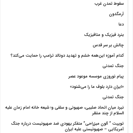
سقوط تمدن غرب
آرمگدون
دعا
بنرد فیزیک و متافیزیک
چالش بر سر قدس
کدام آموزه این‌همه خشم و تهدید دونالد ترامپ را حمایت می‌کند؟
جنگ تمدنی
پیام نوروزی موسسه موعود عصر
«ایران دارد بلوف ما را می‌شنود»
جنگ تمدنی
نبرد میان اتحاد صلیبی، صهیونی و سلفی و؛ شیعه خانه امام زمان علیه
السلام از چند منظر
توییت ” آلون میزراحی” متفکر یهودی ضد صهیونیست درباره جنگ
آمریکایی – صهیونیستی علیه ایران