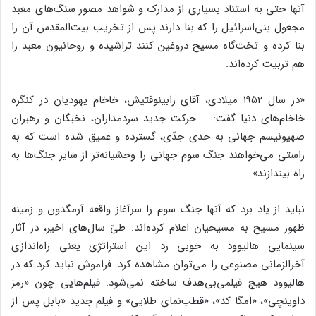
آنها حتی به استناد بسیاری از مدارک و شواهد مصور سنگ‌های معبد
مجعول بنی‌اسرائیل را که بنا دارند پس از تخریب بیت‌المقدس آن را
بنا کرده و تخت‌گاه مسیح دروغین کنند تراشیده و روحانیون معبد را
هم تربیت کرده‌اند.
«در سال ۱۹۵۲ میلادی، آقای رابینوفتیش، خاخام یهودیان در کنگره
خاخام‌های دنیا گفت: … حرکت جدید سردمداران، نخبگان و رهبران
صهیونیسم جهانی به حدی جدّی، گسترده و عمیق شده است که به
راستی می‌خواهند جنگ سوم جهانی را وحشیانه‌تر از سایر جنگ‌ها به
راه بیندازند».
نباید از یاد برد که آنها جنگ سوم را سرآغاز واقعه آرمگدون و زمینه
ظهور مسیح به مسیحیان اعلام کرده‌اند. طیّ سال‌های اخیر، در آثار
سینمایی هالیوود به خوبی رد این استراتژی یعنی راه‌اندازی
آخرالزمانی مصنوعی را می‌توان مشاهده کرد. فراموش نباید کرد که در
هالیوود هیچ فیلمی‌بی‌هدف ساخته نمی‌شود. فیلم‌هایی چون «رمز
داوینچی»، «امگا کد»، «قطب‌نمای طلایی» و فیلم جدید «بابل پس از