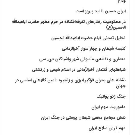
وداع
ایران حسین تا ابد پیروز است
در محکومیت رفتارهای تفرقه‌افکنانه در حرم مطهر حضرت اباعبدالله
الحسین(ع)
تحلیل تمدنی قیام حضرت اباعبدالله الحسین
کنیسه شیطان و چهار سوار آخرالزمانی
معماری و نقشه‌ی ماسونی شهر واشينگتن دی. سی
شباهتهای گفتمان آخر‌الزّمانی در اسلام شیعی و زرتشتی
نشانه های بحران فراگیر انرژی و زنجیره تامین کالاهای اساسی در
جهان
جنگ ژئو پولتیک
ماموریت مهم ایران
نقش مجامع مخفی شیطان پرستی در جنگ ایران
مهم ترین سلاح ایران