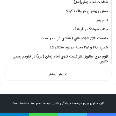
شناخت امام زمان(عج)
نقش یهودیان در واقعه کربلا
اسم رمز
جناب سرهنگ و فرهنگ
نشست ۱۶۴: لغزش‌های اعتقادی در عصر غیبت
شماره ۲۸۰ و ۲۸۱ مجله موعود منتشر شد
لزوم درج سالروز آغاز غیبت کبری امام زمان (س) در تقویم رسمی
کشور
نمایش بیشتر
کلیه حقوق برای موسسه فرهنگی هنری موعود عصر عج محفوظ است