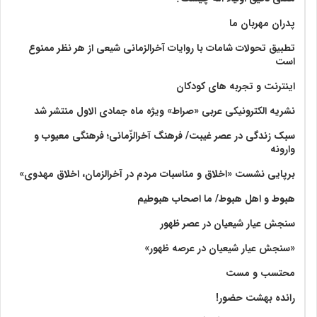
پدران مهربان ما
تطبیق تحولات شامات با روایات آخرالزمانی شیعی از هر نظر ممنوع
است
اینترنت و تجربه های کودکان
نشریه الکترونیکی عربی «صراط» ویژه ماه جمادی الاول منتشر شد
سبک زندگی در عصر غیبت/ فرهنگ آخرالزّمانی؛ فرهنگی معیوب و
وارونه
برپایی نشست «اخلاق و مناسبات مردم در آخرالزمان، اخلاق مهدوی»
هبوط و اهل هبوط/ ما اصحاب هبوطیم
سنجش عیار شیعیان در عصر ظهور
«سنجش عیار شیعیان در عرصه ظهور»
محتسب و مست
رانده بهشت‌ حضور!