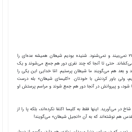
جلّ‌الخالق! آدم چه چیزهایی که توی این دنیای قرن ۲۱ نمی‌بیند و نمی‌شنود. شنیده بودیم شیطان همیشه عده‌ای را
ی‌کشاند. حتی تا آنجا که چند نفری دور هم جمع می‌شوند و یک
و بعد هم می‌گویند ما شیطان پرستیم. امّا خدایی این یکی را
گویم، ولی باور کردنش با خودتان. «کلیسای شیطان» بله درست
 شود، و پیروانش در آنجا دور هم جمع شوند و مراسم پرستش او
خ در می‌آورید. اینها فقط به کلیسا اکتفا نکرده‌اند، بلکه پا را از
مقدس هم نوشته‌اند که به آن «انجیل شیطان» می‌گویند!
 نوین که در سراسر دنیا مریدان زیادی هم دارد، بگویم از دیوار