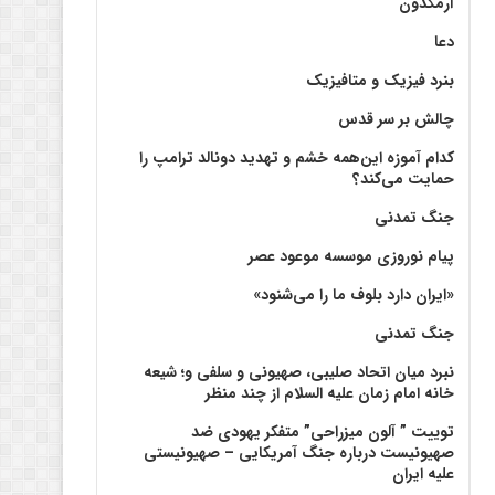
آرمگدون
دعا
بنرد فیزیک و متافیزیک
چالش بر سر قدس
کدام آموزه این‌همه خشم و تهدید دونالد ترامپ را
حمایت می‌کند؟
جنگ تمدنی
پیام نوروزی موسسه موعود عصر
«ایران دارد بلوف ما را می‌شنود»
جنگ تمدنی
نبرد میان اتحاد صلیبی، صهیونی و سلفی و؛ شیعه
خانه امام زمان علیه السلام از چند منظر
توییت ” آلون میزراحی” متفکر یهودی ضد
صهیونیست درباره جنگ آمریکایی – صهیونیستی
علیه ایران