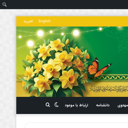
ج
English
العربیه
تغییر
جستجو
هدوی
دانشنامه
ارتباط با موعود
پوسته
برای