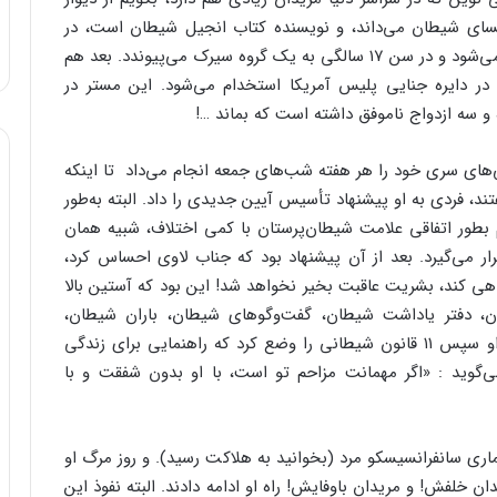
لیسای شیطان می‌داند، و نویسنده کتاب انجیل شیطان است، در
دوره نوجوانی دبیرستان را رها می‌کند و از خانه فراری می‌شود و در سن ۱۷ سالگی به یک گروه سیرک می‌پیوندد. بعد هم
 در دایره جنایی پلیس آمریکا استخدام می‌شود. این مستر در
و سه ازدواج ناموفق داشته است که بماند …!
‌های سری خود را هر هفته شب‌های جمعه انجام می‌داد تا اینکه
تند، فردی به او پیشنهاد تأسیس آیین جدیدی را داد. البته به‌طور
 بطور اتفاقی علامت شیطان‌پرستان با کمی اختلاف، شبیه همان
ر می‌گیرد. بعد از آن پیشنهاد بود که جناب لاوی احساس کرد،
ی کند، بشریت عاقبت بخیر نخواهد شد! این بود که آستین بالا
 دفتر یاداشت شیطان، گفت‌وگوهای شیطان، باران شیطان،
نیایش‌های برادر اهریمنی من و … از آن جمله بودند. او سپس ۱۱ قانون شیطانی را وضع کرد که راهنمایی برای زندگی
‌گوید : «اگر مهمانت مزاحم تو است، با او بدون شفقت و با
ارستان سنت ماری سانفرانسیسکو مرد (بخوانید به هلاکت رسید). و روز مرگ او
ندان خلفش! و مریدان باوفایش! راه او ادامه دادند. البته نفوذ این