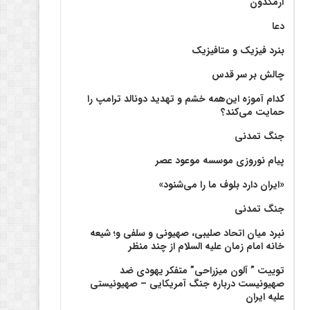
آرمگدون
دعا
بنرد فیزیک و متافیزیک
چالش بر سر قدس
کدام آموزه این‌همه خشم و تهدید دونالد ترامپ را
حمایت می‌کند؟
جنگ تمدنی
پیام نوروزی موسسه موعود عصر
«ایران دارد بلوف ما را می‌شنود»
جنگ تمدنی
نبرد میان اتحاد صلیبی، صهیونی و سلفی و؛ شیعه
خانه امام زمان علیه السلام از چند منظر
توییت ” آلون میزراحی” متفکر یهودی ضد
صهیونیست درباره جنگ آمریکایی – صهیونیستی
علیه ایران