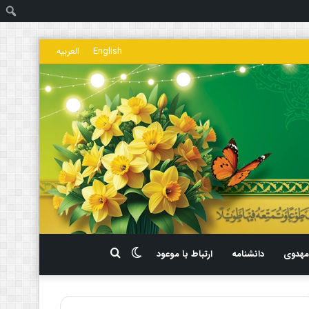
ج
English
العربیه
تغییر
جستجو
هدوی
دانشنامه
ارتباط با موعود
پوسته
برای