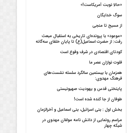
«حالا نوبت آمریکاست!»
سوگ خدایگان
از مسیح تا منجی
«موعود» با پرونده‌ای تاریخی به استقبال مبعث
رفت: از حضرت اسماعیل(ع) تا پایان خلفای سه‌گانه
کودتای اقتصادی در شرف وقوع است
فلوت نوازان عصر ما
همزمان با بیستمین سالگرد سلسله نشست‌های
فرهنگ مهدوی:‌
پایتختی قدس و یهودیت صهیونیستی
طوفان از جا کنده شده است!
بخش اول : بنی اسرائیل، بنی اسماعیل و آخرالزمان
مراسم رونمایی از دانش نامه مولفان مهدوی در
شبکه چهار