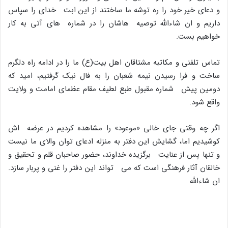
و دعاى خیر خود را ره توشه ما ساختند از این ابت خداى را سپاس
داریم و ان شاءالله توصیه هاشان را در شماره هاى آتى به کار
خواهیم بست.
تماس تلفنى و مکاتبه مشتاقان اهل بیت(ع) ما را در ادامه راه دلگرم
ساخت و فرا رسیدن نیمه شعبان را به فال نیک گرفتیم، امید که
دومین پیش شماره مقبول طبع لطیف مقام عظماى امامت و ولایت
واقع شود.
اگر چه وقتى جاى خالى «موعود» را مشاهده کردیم در عرضه اش
کوشیدیم اما، گشایش این دفتر به منزله ادعاى توان والاى ما نیست
و تنها پس از عنایت برگزیده خداوند، حضور صاحبان قلم و تحقیق و
خالقان آثار فرهنگى است که مى تواند این دفتر را غنى و پربار سازد.
ان شاءالله