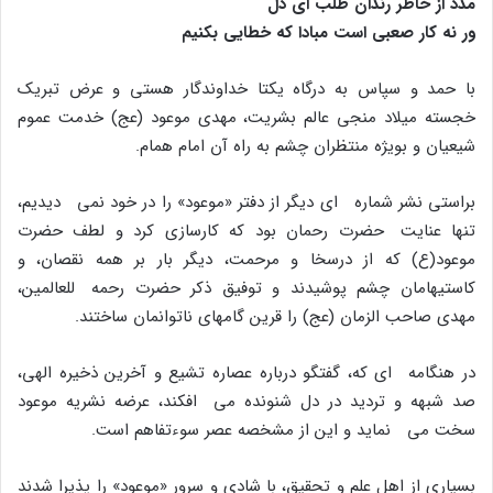
مدد از خاطر رندان طلب اى دل
ور نه کار صعبى است مبادا که خطایى بکنیم
با حمد و سپاس به درگاه یکتا خداوندگار هستى و عرض تبریک
خجسته میلاد منجى عالم بشریت، مهدى موعود (عج) خدمت عموم
شیعیان و بویژه منتظران چشم به راه آن امام همام.
براستى نشر شماره اى دیگر از دفتر «موعود» را در خود نمى دیدیم،
تنها عنایت حضرت رحمان بود که کارسازى کرد و لطف حضرت
موعود(ع) که از درسخا و مرحمت، دیگر بار بر همه نقصان، و
کاستیهامان چشم پوشیدند و توفیق ذکر حضرت رحمه للعالمین،
مهدى صاحب الزمان (عج) را قرین گامهاى ناتوانمان ساختند.
در هنگامه اى که، گفتگو درباره عصاره تشیع و آخرین ذخیره الهى،
صد شبهه و تردید در دل شنونده مى افکند، عرضه نشریه موعود
سخت مى نماید و این از مشخصه عصر سوءتفاهم است.
بسیارى از اهل علم و تحقیق، با شادى و سرور «موعود» را پذیرا شدند