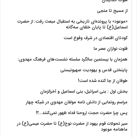
از مسیح تا منجی
«موعود» با پرونده‌ای تاریخی به استقبال مبعث رفت: از حضرت
اسماعیل(ع) تا پایان خلفای سه‌گانه
کودتای اقتصادی در شرف وقوع است
فلوت نوازان عصر ما
همزمان با بیستمین سالگرد سلسله نشست‌های فرهنگ مهدوی:‌
پایتختی قدس و یهودیت صهیونیستی
طوفان از جا کنده شده است!
بخش اول : بنی اسرائیل، بنی اسماعیل و آخرالزمان
مراسم رونمایی از دانش نامه مولفان مهدوی در شبکه چهار
پس چرا حضرت حجت اروحنا فداه ظهور نمی‌کنند…؟!
سیر تحولات قوم یهود از حضرت نوح(ع) تا حضرت عیسی(ع) در
ماهنامه موعود