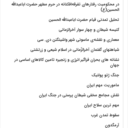
در محکومیت رفتارهای تفرقه‌افکنانه در حرم مطهر حضرت اباعبدالله
الحسین(ع)
تحلیل تمدنی قیام حضرت اباعبدالله الحسین
کنیسه شیطان و چهار سوار آخرالزمانی
معماری و نقشه‌ی ماسونی شهر واشينگتن دی. سی
شباهتهای گفتمان آخر‌الزّمانی در اسلام شیعی و زرتشتی
نشانه های بحران فراگیر انرژی و زنجیره تامین کالاهای اساسی در
جهان
جنگ ژئو پولتیک
ماموریت مهم ایران
نقش مجامع مخفی شیطان پرستی در جنگ ایران
مهم ترین سلاح ایران
سقوط تمدن غرب
آرمگدون