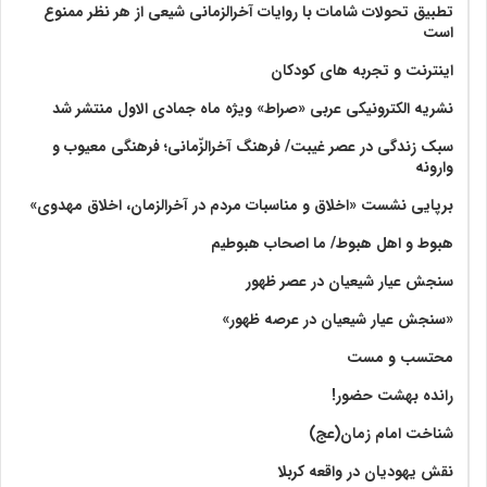
تطبیق تحولات شامات با روایات آخرالزمانی شیعی از هر نظر ممنوع
است
اینترنت و تجربه های کودکان
نشریه الکترونیکی عربی «صراط» ویژه ماه جمادی الاول منتشر شد
سبک زندگی در عصر غیبت/ فرهنگ آخرالزّمانی؛ فرهنگی معیوب و
وارونه
برپایی نشست «اخلاق و مناسبات مردم در آخرالزمان، اخلاق مهدوی»
هبوط و اهل هبوط/ ما اصحاب هبوطیم
سنجش عیار شیعیان در عصر ظهور
«سنجش عیار شیعیان در عرصه ظهور»
محتسب و مست
رانده بهشت‌ حضور!
شناخت امام زمان(عج)
نقش یهودیان در واقعه کربلا