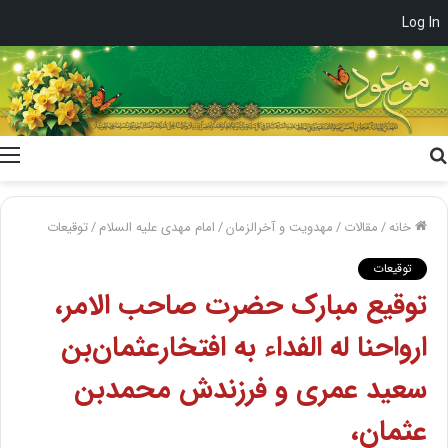
Log In
جستجو
برای
خانه
/
مقالات
/
مهدویت و آخرالزمان
/
امام مهدی علیه السلام
/
توقیعات
توقیعات
توقیع مبارک حضرت صاحب الامر،
ارواحنا له الفداء به افتخارعثمان‌بن
سعید عمری و فرزندش محمدبن
عثمان،