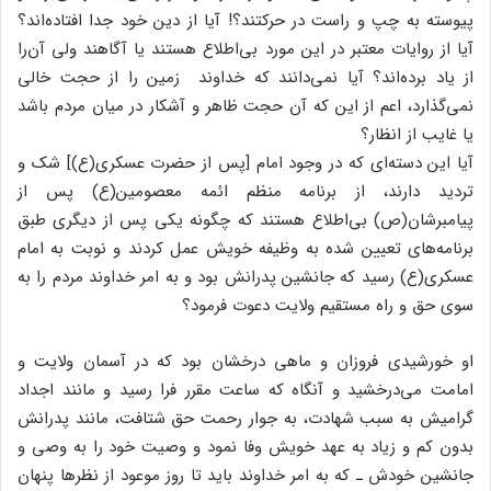
پیوسته به چپ و راست در حرکتند؟! آیا از دین خود جدا افتاده‌اند؟
آیا از روایات معتبر در این مورد بی‌اطلاع هستند یا آگاهند ولی آن‌را
از یاد برده‌اند؟ آیا نمی‌دانند که خداوند زمین را از حجت خالی
نمی‌گذارد، اعم از این که آن حجت ظاهر و آشکار در میان مردم باشد
یا غایب از انظار؟
آیا این دسته‌ای که در وجود امام [پس از حضرت عسکری(ع)] شک و
تردید دارند، از برنامه منظم ائمه معصومین(ع) پس از
پیامبرشان(ص) بی‌اطلاع هستند که چگونه یکی پس از دیگری طبق
برنامه‌های تعیین شده به وظیفه خویش عمل کردند و نوبت به امام
عسکری(ع) رسید که جانشین پدرانش بود و به امر خداوند مردم را به
سوی حق و راه مستقیم ولایت دعوت فرمود؟
او خورشیدی فروزان و ماهی درخشان بود که در آسمان ولایت و
امامت می‌درخشید و آنگاه که ساعت مقرر فرا رسید و مانند اجداد
گرامیش به سبب شهادت، به جوار رحمت حق شتافت، مانند پدرانش
بدون کم و زیاد به عهد خویش وفا نمود و وصیت خود را به وصی و
جانشین خودش ـ که به امر خداوند باید تا روز موعود از نظرها پنهان