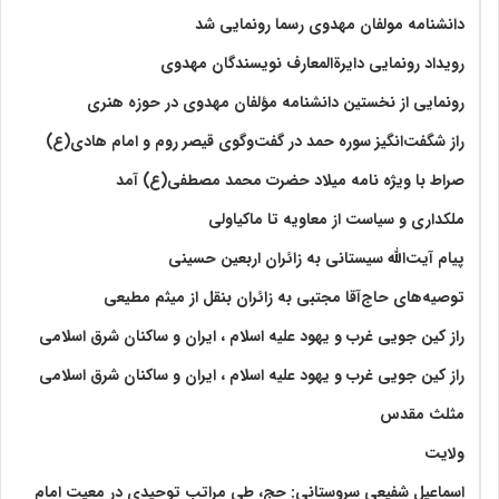
دانشنامه مولفان مهدوی رسما رونمایی شد
رویداد رونمایی دایرةالمعارف نویسندگان مهدوی
رونمایی از نخستین دانشنامه مؤلفان مهدوی در حوزه هنری
راز شگفت‌انگیز سوره حمد در گفت‌وگوی قیصر روم و امام هادی(ع)
صراط با ویژه نامه میلاد حضرت محمد مصطفی(ع) آمد
ملکداری و سیاست از معاویه تا ماکیاولی
پیام آیت‌الله سیستانی به زائران اربعین حسینی
توصیه‌های حاج‌آقا مجتبی به زائران بنقل از میثم مطیعی
راز کین جویی غرب و یهود علیه اسلام ، ایران و ساکنان شرق اسلامی
راز کین جویی غرب و یهود علیه اسلام ، ایران و ساکنان شرق اسلامی
مثلث مقدس
ولايت‏
اسماعیل شفیعی سروستانی: حج، طی مراتب توحیدی در معیت امام