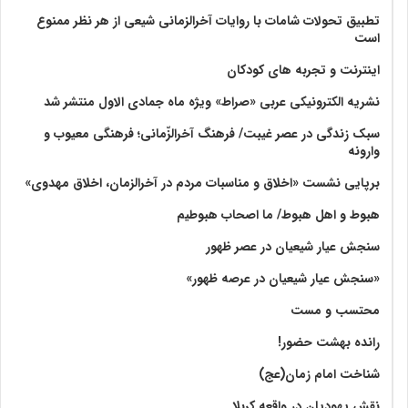
تطبیق تحولات شامات با روایات آخرالزمانی شیعی از هر نظر ممنوع
است
اینترنت و تجربه های کودکان
نشریه الکترونیکی عربی «صراط» ویژه ماه جمادی الاول منتشر شد
سبک زندگی در عصر غیبت/ فرهنگ آخرالزّمانی؛ فرهنگی معیوب و
وارونه
برپایی نشست «اخلاق و مناسبات مردم در آخرالزمان، اخلاق مهدوی»
هبوط و اهل هبوط/ ما اصحاب هبوطیم
سنجش عیار شیعیان در عصر ظهور
«سنجش عیار شیعیان در عرصه ظهور»
محتسب و مست
رانده بهشت‌ حضور!
شناخت امام زمان(عج)
نقش یهودیان در واقعه کربلا