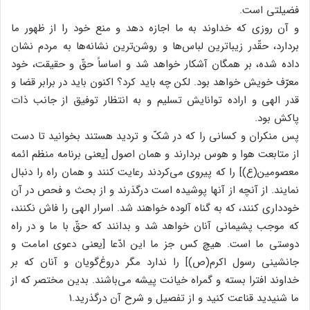
فضیلتی است.
و آن روزی که خداوند به ما اجازه دهد و منع خود را از ظهور ما
بردارد، حقّدر زیباترین لباس‌ها و روشن‌ترین نشانه‌ها به مردم نشان
داده شده، بر همگان آشکار خواهد شد و اساساً حقّ و حقیقت، خود
معرّف خویش خواهد بود. لکن چه باید کرد؟ اکنون باید در برابر قضا و
قدر الهی و اراده توانایش تسلیم و به انتظار توفیق از جانب ذات
پاکش بود.
پس منکران و کسانی را که در شکّ و تردید هستند بخوانید تا دست
از متابعت هوا و هوس بردارند و همان اصول [یعنی برنامه منظم ائمه
معصومین(ع)] را که پیروی می‌کردند رعایت کنند و همان راه را دنبال
نمایند. از آنچه از آنها پوشیده است درگذرند و از بحث و فحص در آن
خودداری کنند، که به گناه آلوده خواهند شد. اسرار الهی را فاش نکنند،
که موجب پشیمانی آنان خواهد شد و بدانند که حقّ با ما و در راه
دوستی ما است. هیچ کس جز ما این ادّعا [یعنی دعوی امامت و
جانشینی رسول اکرم(ص)] را ندارد مگر دروغ‌گویان و آنان که بر
خداوند افترا بسته و گمراه خیانت پیشه می‌باشند. بدین مختصر که از
ما شنیدید قناعت کنید و از تفصیل و شرح آن درگذرید.۱