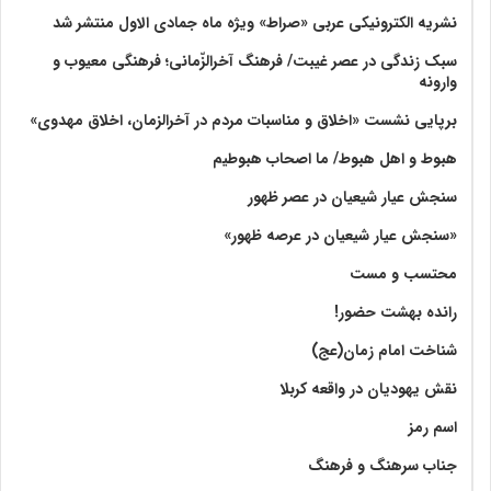
نشریه الکترونیکی عربی «صراط» ویژه ماه جمادی الاول منتشر شد
سبک زندگی در عصر غیبت/ فرهنگ آخرالزّمانی؛ فرهنگی معیوب و
وارونه
برپایی نشست «اخلاق و مناسبات مردم در آخرالزمان، اخلاق مهدوی»
هبوط و اهل هبوط/ ما اصحاب هبوطیم
سنجش عیار شیعیان در عصر ظهور
«سنجش عیار شیعیان در عرصه ظهور»
محتسب و مست
رانده بهشت‌ حضور!
شناخت امام زمان(عج)
نقش یهودیان در واقعه کربلا
اسم رمز
جناب سرهنگ و فرهنگ