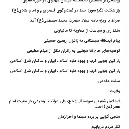
رونمایی از نخستین دانشنامه مؤلفان مهدوی در حوزه هنری
راز شگفت‌انگیز سوره حمد در گفت‌وگوی قیصر روم و امام هادی(ع)
صراط با ویژه نامه میلاد حضرت محمد مصطفی(ع) آمد
ملکداری و سیاست از معاویه تا ماکیاولی
پیام آیت‌الله سیستانی به زائران اربعین حسینی
توصیه‌های حاج‌آقا مجتبی به زائران بنقل از میثم مطیعی
راز کین جویی غرب و یهود علیه اسلام ، ایران و ساکنان شرق اسلامی
راز کین جویی غرب و یهود علیه اسلام ، ایران و ساکنان شرق اسلامی
مثلث مقدس
ولايت‏
اسماعیل شفیعی سروستانی: حج، طی مراتب توحیدی در معیت امام
عصر (عج) است
منجی گرایی بر پرده سینما و آخرالزمان
کنار مردم دریاییم