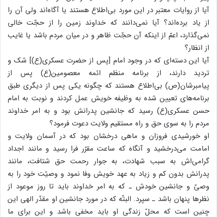
آیا از روایات معتبر در این مورد بی‌اطلاع هستند یا آگاه‌اند ولی آن را
از یاد برده‌اند؟ آیا نمی‌دانند که خداوند زمین را از حجّت خالی
نمی‌گذارد، اعمّ از اینکه آن حجّت ظاهر و در میان مردم باشد یا غایب
از انظار؟
آیا این دسته‌ای که در وجود امام [پس از حضرت عسکری(ع)] شک و
تردید دارند، از برنامه منظم ائمه معصومین(ع) پس از
پیامبرشان(ص) بی‌اطلاع هستند که چگونه یکی پس از دیگری طبق
برنامه‌های تعیین شده به وظیفه خویش عمل کردند و نوبت به امام
حسن عسکری(ع) رسید که جانشین پدرانش بود و به امر خداوند
مردم را به سوی حق و راه مستقیم ولایت دعوت فرمود؟
او خورشیدی فروزان و ماهی درخشان بود که در آسمان ولایت و
امامت می‌درخشید و آنگاه که ساعت مقرّر فرا رسید و مانند اجداد
گرامی‌اش به سبب شهادت، به جوار رحمت حق شتافت، مانند
پدرانش بدون کم و زیاد به عهد خویش وفا نمود و وصیّت خود را به
وصیّ و جانشین خودش ـ که به امر خداوند باید تا روز موعود از
نظرها پنهان باشد ـ سپرد. البتّه که در مورد جانشین او مقدّر الهی این
چنین است که محلّ زندگی او باید مخفی باشد و این برای ما