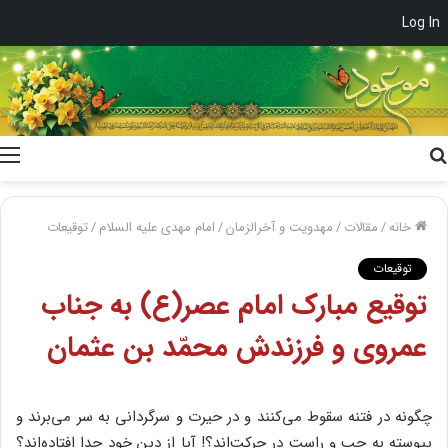
Log In
جستجو
برای
خانه
/
مقالات
/
مهدویت و آخرالزمان
/
امام مهدی علیه السلام
/
توقیعات
توقیعات
توقیع مبارک امام عصر(ع) به جناب
عمروی و فرزندش محمّد بن عثمان
چگونه در فتنه سقوط می‌کنند و در حیرت و سرگردانی به سر می‌برند و
پیوسته به چپ و راست در حرکت‌اند؟! آیا از دین خود جدا افتاده‌اند؟